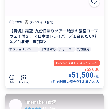
タイペイ（台北）
TWN
【貸切】猫空+九份日帰りツアー 絶景の猫空ロープ
ウェイ付き！ ＜日本語ドライバー／１台あたり料
金／台北発／8時間＞
オプショナルツアー
日本語対応
チャーター
九份観光
タイペイ（台北）キャンペーン
¥52,000
51,500
¥
/
組
12,875
/
¥
4名で利用の場合
人
8h
1〜4人
Finemakers台湾
4.9
(45件)