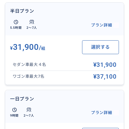
半日プラン
プラン詳細
5.5時間
2〜7人
31,900
/
選択する
¥
組
【蘭陽博物館】
¥31,900
まるで半分が土に沈んだような不思議な建築。外壁に
セダン車最大４名
空が映る建物は、宜蘭を代表するアートスポットです。
¥37,100
ワゴン車最大7名
(入場はありません)
一日プラン
おすすめ
プラン詳細
9時間
2〜7人