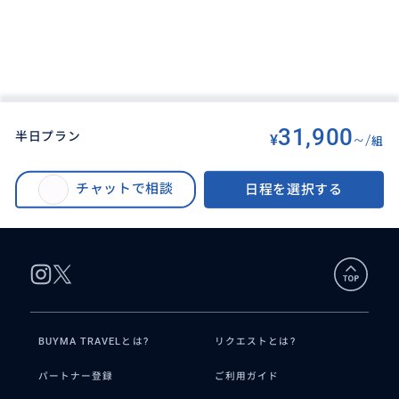
31,900
半日プラン
¥
~/
組
BUYMA TRAVEL
>
その他都市オプショナルツアー
>
【貸切】宜蘭フォトジェニックツアー 蘭陽博物館+烏石港+宜蘭駅観光 東台
チャットで相談
日程を選択する
湾へ日帰りで！＜日本語ドライバー／台北発＞
BUYMA TRAVELとは?
リクエストとは?
パートナー登録
ご利用ガイド