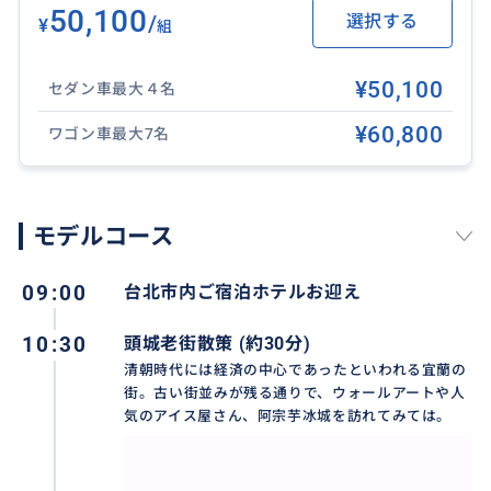
50,100
/
選択する
¥
組
¥50,100
セダン車最大４名
¥60,800
ワゴン車最大7名
モデルコース
09:00
台北市内ご宿泊ホテルお迎え
【抹茶山下】
宜蘭の礁溪にある「抹茶山下」は、田園風景に囲まれ
10:30
頭城老街散策 (約30分)
たガラス張りのカフェで、西瓜トーストや可愛らしい
清朝時代には経済の中心であったといわれる宜蘭の
街。古い街並みが残る通りで、ウォールアートや人
クマのケーキが評判です。
気のアイス屋さん、阿宗芋冰城を訪れてみては。
おすすめ