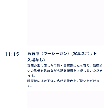
11:15
烏石港（ウーシーガン）(写真スポット／
入場なし)
宜蘭の海に面した港町・烏石港に立ち寄り、海岸沿
いの風景を眺めながら記念撮影をお楽しみいただき
ます。
晴天時には太平洋の広がる景色をご覧いただけま
す。
【宜蘭駅＆ジミー公園】
宜蘭出身の絵本作家ジミー（幾米）さん。宜蘭では街
の中で彼の作品が表現されており、駅舎にはきりん、