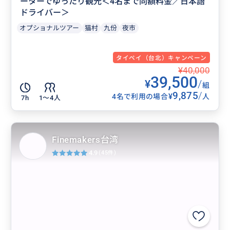
ーターでゆったり観光＜4名まで同額料金／日本語
ドライバー＞
オプショナルツアー
猫村
九份
夜市
タイペイ（台北）キャンペーン
¥40,000
39,500
¥
/
組
9,875
/
¥
4名で利用の場合
人
7h
1〜4人
Finemakers台湾
4.9
(45件)