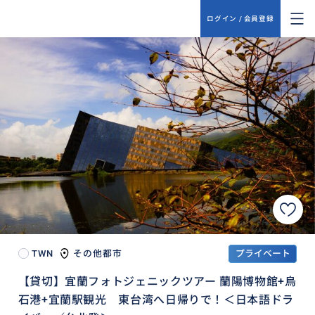
ログイン / 会員登録
TWN
その他都市
プライベート
【貸切】宜蘭フォトジェニックツアー 蘭陽博物館+烏
石港+宜蘭駅観光 東台湾へ日帰りで！＜日本語ドラ