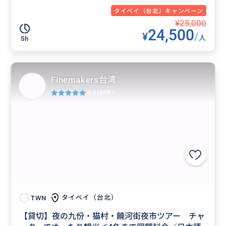
タイペイ（台北）キャンペーン
¥25,000
24,500
¥
/
人
5h
Finemakers台湾
4.9
(45件)
タイペイ（台北）
TWN
【貸切】夜の九份・猫村・饒河街夜市ツアー チャ