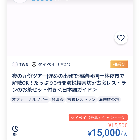
相乗り
タイペイ（台北）
TWN
夜の九份ツアー[遅めの出発で混雑回避]士林夜市で
解散OK！たっぷり3時間海悦楼茶坊or古窓レストラ
ンのお茶セット付き＜日本語ガイド＞
オプショナルツアー
台湾茶
古窓レストラン
海悦楼茶坊
タイペイ（台北）キャンペーン
¥15,500
15,000
¥
/
人
5h