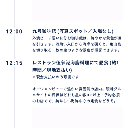
12:00
九号咖啡館 (写真スポット／入場なし)
外澳ビーチ沿いに佇む珈琲館は、鮮やかな黄色が目
を引きます。四角い入口から海岸を覗くと、亀山島
を切り取る一枚の絵のような景色が撮影できます。
12:15
レストラン伍參港海廚料理にて昼食 (約1
時間／現地支払い)
※現金支払いのみ可能です
オーシャンビューで温かい雰囲気の店内。現地グル
メサイトの評価はどれも星の数3.5以上！予約必須
のお店でで、美味しい海鮮中心の定食をどうぞ。