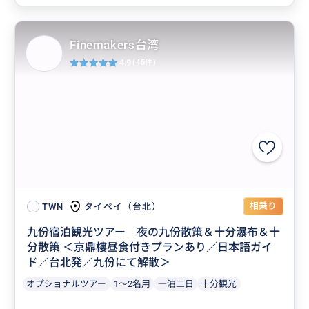
Finemakers台湾
4.9
(45件)
相乗り
タイペイ（台北）
TWN
九份宿泊観光ツアー 夜の九份散策＆十分瀑布＆十
分散策 ＜京鼎樓昼食付きプランあり／日本語ガイ
ド／台北発／九份にて解散＞
オプショナルツアー
1～2名用
一泊二日
十分観光