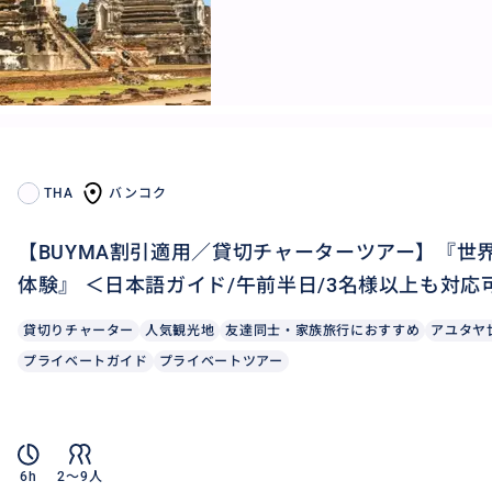
THA
バンコク
【BUYMA割引適用／貸切チャーターツアー】『世
体験』 ＜日本語ガイド/午前半日/3名様以上も対応可能
貸切りチャーター
人気観光地
友達同士・家族旅行におすすめ
アユタヤ
プライベートガイド
プライベートツアー
6h
2〜9人