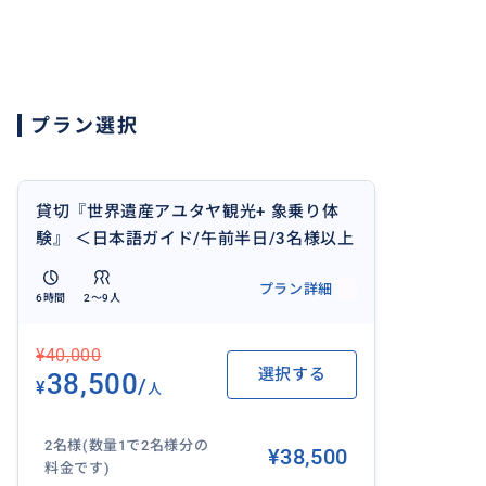
プラン選択
貸切『世界遺産アユタヤ観光+ 象乗り体
験』 ＜日本語ガイド/午前半日/3名様以上
も対応可能＞CAR3G_E2
プラン詳細
6時間
2〜9人
¥40,000
選択する
38,500
/
¥
人
2名様(数量1で2名様分の
¥38,500
料金です)