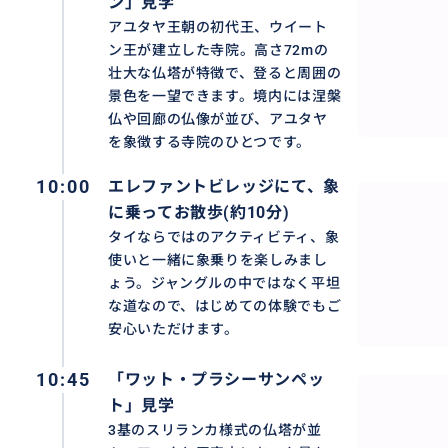
ン」見学
アユタヤ王朝の初代王、ウイート
ン王が建立した寺院。高さ72mの
壮大な仏塔が特徴で、登ると周囲の
景色を一望できます。境内には涅槃
仏や回廊の仏像が並び、アユタヤ
を象徴する寺院のひとつです。
10:00
エレファントビレッジにて、象
に乗ってお散歩(約10分)
タイならではのアクティビティ、象
使いと一緒に象乗りを楽しみまし
ょう。ジャングルの中ではなく平坦
な道なので、はじめての体験でもご
安心いただけます。
10:45
「ワット・プラシーサンペッ
ト」見学
3基のスリランカ様式の仏塔が並