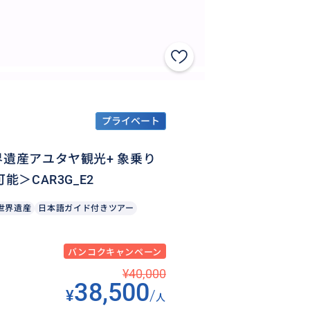
プライベート
界遺産アユタヤ観光+ 象乗り
＞CAR3G_E2
世界遺産
日本語ガイド付きツアー
バンコクキャンペーン
¥40,000
38,500
¥
/
人