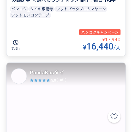
の銀閣寺”＜選べるランチ付き＞催行：毎日 TAM-1
バンコク
タイの銀閣寺
ワットプッタプロムマヤーン
ワットモンコンテープ
バンコクキャンペーン
¥17,940
16,440
¥
/
人
7.5h
PandaBusタイ
5.0
(18件)