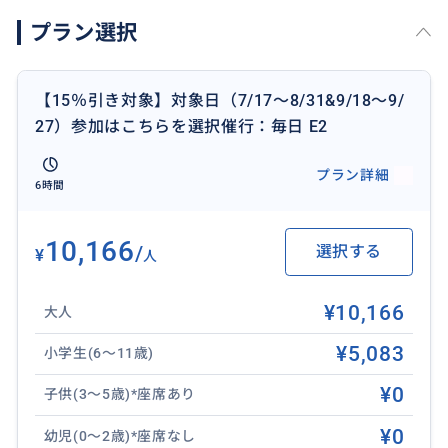
ります。
プラン選択
※本ツアーは混載ツアーです。他のお客様と同じ車両で
のご案内となり、貸切ではございません。
【15％引き対象】対象日（7/17～8/31&9/18～9/
27）参加はこちらを選択催行：毎日 E2
**貸し切りプランもご用意しております**
https://travel.buyma.com/service/a010501/ic010101
プラン詳細
6時間
250228000011/
10,166
/
選択する
¥
人
¥10,166
大人
¥5,083
小学生(6～11歳)
¥0
子供(3～5歳)*座席あり
¥0
幼児(0～2歳)*座席なし