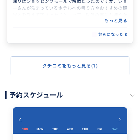
帰りはショッピングモールで解散だったのですが、ジョ
ーさんが泊まっているホテルへの帰り方やおすすめの観
光地を教えて下さったりと、ツアー以外の事にも細やか
もっと見る
に対応してくださって、初めてのバンコクでしたが、と
ても楽しめました。
参考になった
0
次回バンコクに行ってもぜひ利用したいと思います。
クチコミをもっと見る(1)
予約スケジュール
SUN
MON
TUE
WED
THU
FRI
SAT