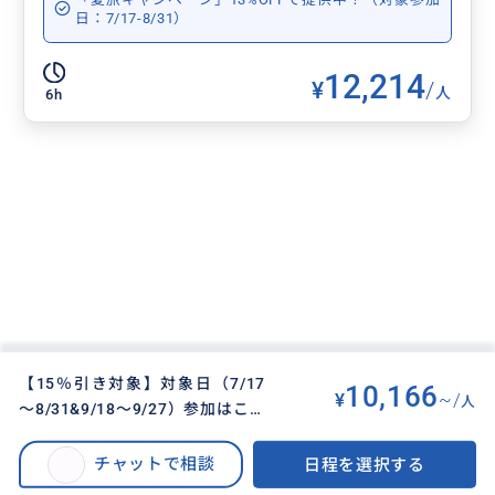
日：7/17-8/31）
12,214
¥
/
人
6h
【15％引き対象】対象日（7/17
10,166
¥
~/
人
～8/31&9/18～9/27）参加はこち
BUYMA TRAVEL
>
バンコクオプショナルツアー
>
らを選択催行：毎日 E2
15％OFFキャンペーン実施中！対象日限定【世界遺産アユタヤ遺跡観光｜日
チャットで相談
日程を選択する
本語ガイド】ゾウ乗り体験付き！＜午前半日＞ E2