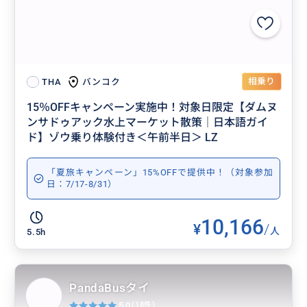
相乗り
バンコク
THA
15％OFFキャンペーン実施中！対象日限定【ダムヌ
ンサドゥアック水上マーケット散策｜日本語ガイ
ド】ゾウ乗り体験付き＜午前半日＞ LZ
「夏旅キャンペーン」15%OFFで提供中！（対象参加
日：7/17-8/31）
10,166
¥
/
人
5.5h
PandaBusタイ
5.0
(18件)