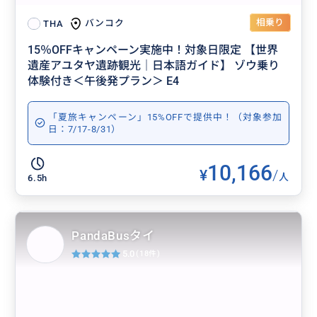
相乗り
バンコク
THA
15％OFFキャンペーン実施中！対象日限定 【世界
遺産アユタヤ遺跡観光｜日本語ガイド】 ゾウ乗り
体験付き＜午後発プラン＞ E4
「夏旅キャンペーン」15%OFFで提供中！（対象参加
日：7/17-8/31）
10,166
¥
/
人
6.5h
PandaBusタイ
5.0
(18件)