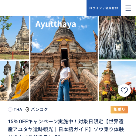
ログイン / 会員登録
THA
バンコク
相乗り
15％OFFキャンペーン実施中！対象日限定【世界遺
産アユタヤ遺跡観光｜日本語ガイド】ゾウ乗り体験