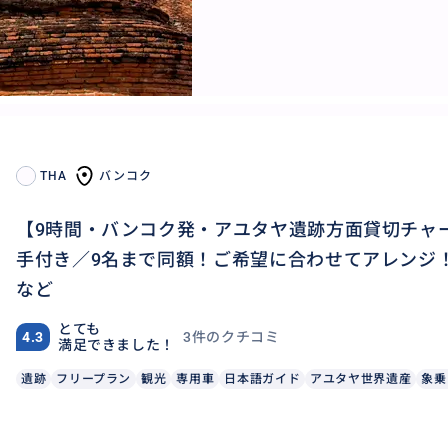
THA
バンコク
【9時間・バンコク発・アユタヤ遺跡方面貸切チャ
手付き／9名まで同額！ご希望に合わせてアレンジ
など
とても
3件のクチコミ
4.3
満足できました！
遺跡
フリープラン
観光
専用車
日本語ガイド
アユタヤ世界遺産
象乗