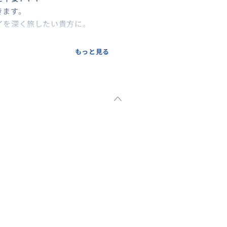
きます。
イを深く旅したい貴方に。
も安心です。
もっと見る
申込み、お問合せください！
50424000006/