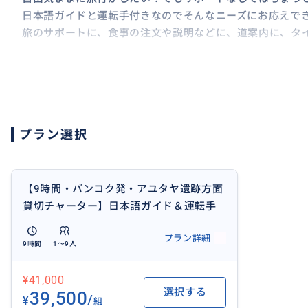
日本語ガイドと運転手付きなのでそんなニーズにお応えで
旅のサポートに、食事の注文や説明などに、道案内に、タ
日本語ガイドのサポートがあれば見知らぬ異国の地の旅行
9時間（当プラン）と6時間プランがございます。
ご希望の訪問箇所に合わせてご対応しますので、まずはお
プラン選択
６時間プランはこちら
https://travel.buyma.com/service/a010501/ic0101012
【9時間・バンコク発・アユタヤ遺跡方面
貸切チャーター】日本語ガイド＆運転手
付き／9名まで同額！ご希望に合わせてア
プラン詳細
おすすめ
レンジ！／象乗り、ワットパクナムなど
9時間
1〜9人
¥41,000
選択する
39,500
/
¥
組