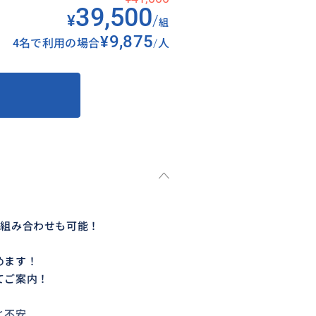
39,500
¥
/
組
¥9,875
4名で利用の場合
/
人
の組み合わせも可能！
めます！
てご案内！
っと不安．．．