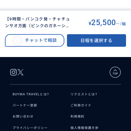
【9時間・バンコク発・チャチュ
25,500
¥
~/
組
ンサオ方面（ピンクのガネーシャ
BUYMA TRAVEL
>
バンコクオプショナルツアー
>
寺院方面）貸切チャーター】日本
【バンコク発・チャチュンサオ方面（ピンクのガネーシャ）貸切チャータ
語ガイド＆運転手付き／9名まで
チャットで相談
日程を選択する
ー】（選べる６～９時間）日本語ガイド＆運転手付き／9名まで同額！ご希望
同額！ご希望に合わせてアレン
に合わせワットパクナムなどバンコク観光地と組み合わせも可能
ジ！／ワットパクナムなど
BUYMA TRAVELとは?
リクエストとは?
パートナー登録
ご利用ガイド
お問い合わせ
利用規約
プライバシーポリシー
個人情報保護方針