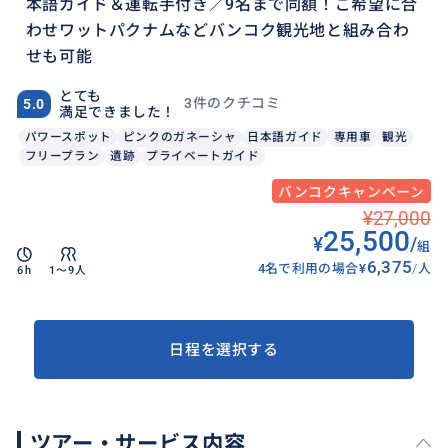
本語ガイド＆運転手付き／9名まで同額！ご希望に合
わせワットパクナムなどバンコク観光地と組み合わ
せも可能
とても
3件のクチコミ
5.0
満足できました！
パワースポット
ピンクのガネーシャ
日本語ガイド
専用車
観光
フリープラン
遺跡
プライベートガイド
バンコクキャンペーン
¥27,000
25,500
¥
/
組
6,375
4名で利用の場合
¥
/
人
6h
1〜9人
日程を選択する
ツアー・サービス内容