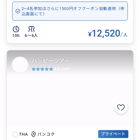
2~4名参加はさらに1500円オフクーポン自動適用（申
込画面にて）
12,520
¥
/
人
10h
6〜6人
ハッピーツアー
4.8
(26件)
プライベート
バンコク
THA