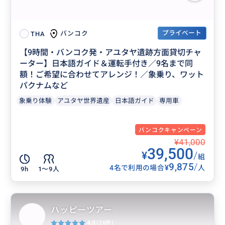
プライベート
バンコク
THA
【9時間・バンコク発・アユタヤ遺跡方面貸切チャ
ーター】日本語ガイド＆運転手付き／9名まで同
額！ご希望に合わせてアレンジ！／象乗り、ワット
パクナムなど
象乗り体験
アユタヤ世界遺産
日本語ガイド
専用車
バンコクキャンペーン
¥41,000
39,500
¥
/
組
9,875
/
¥
4名で利用の場合
人
9h
1〜9人
ハッピーツアー
4.8
(26件)