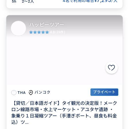
7,295
/
¥
4名で利用の場合
人
5h
2〜2人
ハッピーツアー
4.8
(26件)
プライベート
バンコク
THA
【貸切／日本語ガイド】タイ観光の決定版！メーク
ロン線路市場・水上マーケット・アユタヤ遺跡 ・
象乗り１日凝縮ツアー（手漕ぎボート、昼食も料金
込）ツ...