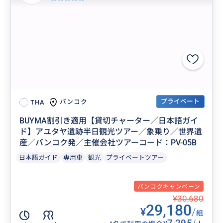
プライベート
バンコク
THA
BUYMA割引き適用【貸切チャーター／日本語ガイ
ド】アユタヤ遺跡半日観光ツアー／象乗り／世界遺
産／バンコク発／主催会社ツアーコード：PV-05B
日本語ガイド
専用車
観光
プライベートツアー
バンコクキャンペーン
¥30,680
29,180
¥
/
組