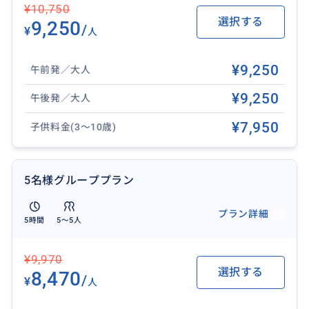
¥10,750
選択する
9,250
/
¥
人
¥9,250
午前発／大人
¥9,250
午後発／大人
¥7,950
子供料金(3～10歳)
5名様グループプラン
プラン詳細
5時間
5〜5人
¥9,970
選択する
8,470
/
¥
人