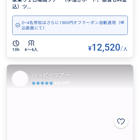
込）ツ...
2~4名参加はさらに1500円オフクーポン自動適用（申
込画面にて）
12,520
¥
/
人
10h
6〜6人
ハッピーツアー
4.8
(26件)