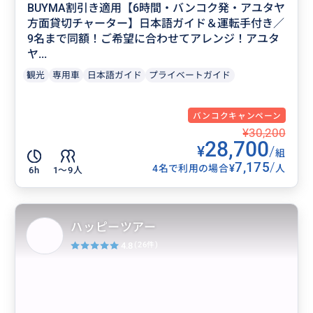
BUYMA割引き適用【6時間・バンコク発・アユタヤ
方面貸切チャーター】日本語ガイド＆運転手付き／
9名まで同額！ご希望に合わせてアレンジ！アユタ
ヤ...
観光
専用車
日本語ガイド
プライベートガイド
バンコクキャンペーン
¥30,200
28,700
¥
/
組
7,175
/
¥
4名で利用の場合
人
6h
1〜9人
ハッピーツアー
4.8
(26件)