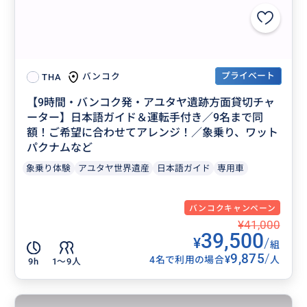
プライベート
バンコク
THA
【9時間・バンコク発・アユタヤ遺跡方面貸切チャ
ーター】日本語ガイド＆運転手付き／9名まで同
額！ご希望に合わせてアレンジ！／象乗り、ワット
パクナムなど
象乗り体験
アユタヤ世界遺産
日本語ガイド
専用車
バンコクキャンペーン
¥41,000
39,500
¥
/
組
9,875
/
¥
4名で利用の場合
人
9h
1〜9人