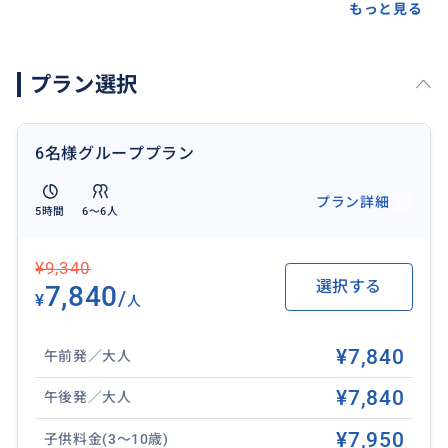
める半日プラン
もっと見る
✅ 貸切ツアーだから自分たちのペースで自由に観光O
K！家族旅行にもぴったり
プラン選択
✅ 開始時間は午前・午後から選べてスケジュールが立
てやすい
✅ バンコクからの往復送迎付きで移動も安心＆快適
6名様グループプラン
プラン詳細
5時間
6〜6人
▼アユタヤとは
現タイ王国の首都バンコクから北へ約80kmに位置する
¥9,340
古都アユタヤーは、400年以上も首都としてこの国の中
選択する
7,840
心となった町で、その遺跡群は世界遺産にも指定され
/
¥
人
ています。
タイの文化の2大ルーツの一つである、このアユタヤー
¥7,840
午前発／大人
王朝の遺跡群は、タイへ観光に来たなら一度は行って
¥7,840
みたい場所ともいえるでしょう。
午後発／大人
¥7,950
子供料金(3～10歳)