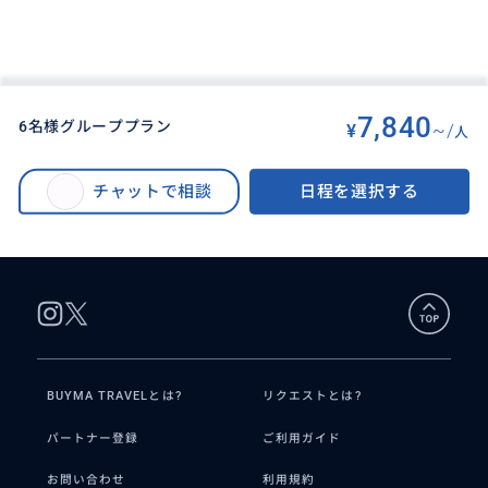
7,840
6名様グループプラン
¥
~/
人
BUYMA TRAVEL
>
バンコクオプショナルツアー
>
【貸切／日本語ガイド】世界遺産アユタヤ遺跡・象乗り半日観光ツアー（選
チャットで相談
日程を選択する
べる午前or午後発で三大遺跡巡り、バンコク発、ドライバーとガイドの2名体
制）ツアーコード：PV-05B
BUYMA TRAVELとは?
リクエストとは?
パートナー登録
ご利用ガイド
お問い合わせ
利用規約