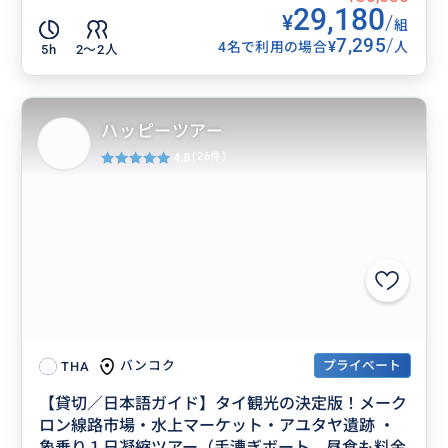
29,180
¥
/
組
7,295
/
¥
4名で利用の場合
人
5h
2〜2人
ハッピーツアー
4.8
(26件)
プライベート
バンコク
THA
【貸切／日本語ガイド】タイ観光の決定版！メーク
ロン線路市場・水上マーケット・アユタヤ遺跡 ・
象乗り１日凝縮ツアー（手漕ぎボート、昼食も料金