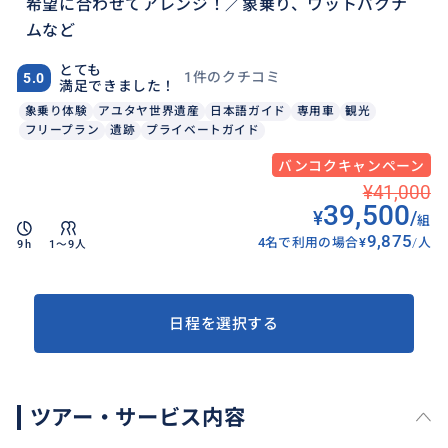
希望に合わせてアレンジ！／象乗り、ワットパクナ
ムなど
とても
1件のクチコミ
5.0
満足できました！
象乗り体験
アユタヤ世界遺産
日本語ガイド
専用車
観光
フリープラン
遺跡
プライベートガイド
バンコクキャンペーン
¥41,000
39,500
¥
/
組
9,875
4名で利用の場合
¥
/
人
9h
1〜9人
日程を選択する
ツアー・サービス内容