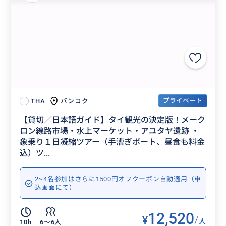
プライベート
バンコク
THA
【貸切／日本語ガイド】タイ観光の決定版！メーク
ロン線路市場・水上マーケット・アユタヤ遺跡 ・
象乗り１日凝縮ツアー（手漕ぎボート、昼食も料金
込）ツ...
2~4名参加はさらに1500円オフクーポン自動適用（申
込画面にて）
12,520
¥
/
人
10h
6〜6人