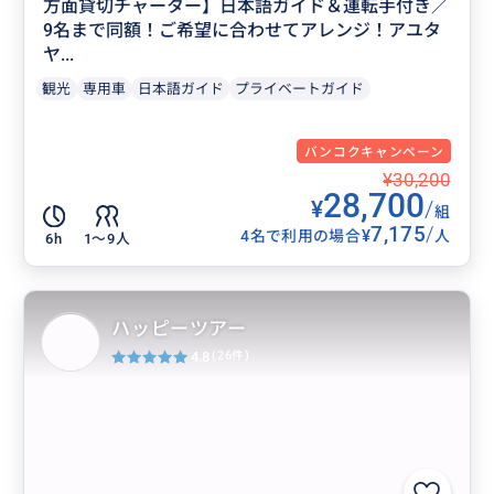
方面貸切チャーター】日本語ガイド＆運転手付き／
9名まで同額！ご希望に合わせてアレンジ！アユタ
ヤ...
観光
専用車
日本語ガイド
プライベートガイド
バンコクキャンペーン
¥30,200
28,700
¥
/
組
7,175
/
¥
4名で利用の場合
人
6h
1〜9人
ハッピーツアー
4.8
(26件)