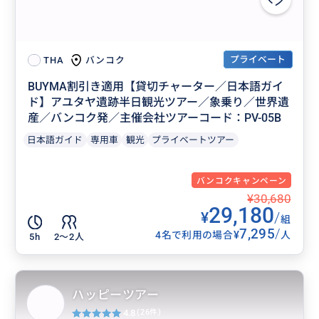
プライベート
バンコク
THA
BUYMA割引き適用【貸切チャーター／日本語ガイ
ド】アユタヤ遺跡半日観光ツアー／象乗り／世界遺
産／バンコク発／主催会社ツアーコード：PV-05B
日本語ガイド
専用車
観光
プライベートツアー
バンコクキャンペーン
¥30,680
29,180
¥
/
組
7,295
/
¥
4名で利用の場合
人
5h
2〜2人
ハッピーツアー
4.8
(26件)