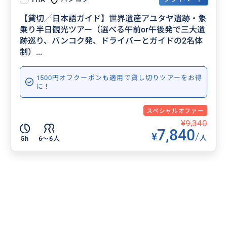
【貸切／日本語ガイド】世界遺産アユタヤ遺跡・象
乗り半日観光ツアー（選べる午前or午後発で三大遺
跡巡り、バンコク発、ドライバーとガイドの2名体
制）...
1500円オフクーポンも適用で貸し切りツアーをお得
に！
スペシャルオファー
¥9,340
7,840
¥
/
人
5h
6〜6人