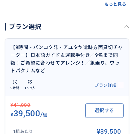
旅行も安心です。
もっと見る
9時間（当プラン）と6時間プランがございます。
プラン選択
ご希望の訪問箇所に合わせてご対応しますので、まず
はお申込み、お問合せください！
【9時間・バンコク発・アユタヤ遺跡方面貸切チャ
６時間プランはこちら
ーター】日本語ガイド＆運転手付き／9名まで同
https://travel.buyma.com/service/a010501/ic010101
額！ご希望に合わせてアレンジ！／象乗り、ワッ
250424000006/
トパクナムなど
プラン詳細
9時間
1〜9人
おすすめ
¥41,000
選択する
39,500
/
¥
組
¥39,500
1組あたり