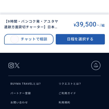
【9時間・バンコク発・アユタヤ
39,500
¥
~/
組
遺跡方面貸切チャーター】日本語
BUYMA TRAVEL
>
バンコクオプショナルツアー
>
ガイド＆運転手付き／9名まで同
【9時間・バンコク発・アユタヤ遺跡方面貸切チャーター】日本語ガイド＆運
額！ご希望に合わせてアレンジ！
チャットで相談
日程を選択する
転手付き／9名まで同額！ご希望に合わせてアレンジ！／象乗り、ワットパク
／象乗り、ワットパクナムなど
ナムなど
BUYMA TRAVELとは?
リクエストとは?
パートナー登録
ご利用ガイド
お問い合わせ
利用規約