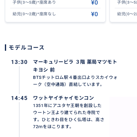
¥0
子供(3～5歳)*座席あり
子供(3～
¥0
幼児(0～2歳)*座席なし
幼児(0～
モデルコース
13:30
マーキュリービラ ３階 薬局マツモト
キヨシ 前
BTSチットロム駅４番出口よりスカイウォ
ーク（空中通路）直結しています。
14:45
ワットヤイチャイモンコン
1351年にアユタヤ王朝を創設した
ウートン王より建てられた寺院で
す。ひときわ目をひく仏塔は、高さ
72ｍをほこります。