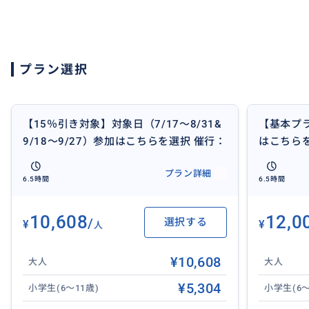
※本ツアーのお申し込みは、ご利用日の2日前までとなりま
※本ツアーは混載ツアーです。他のお客様と同じ車両での
プラン選択
せん。
【15％引き対象】対象日（7/17～8/31&
【基本プ
9/18～9/27）参加はこちらを選択 催行：
毎日 E8
プラン詳細
6.5時間
6.5時間
10,608
12,0
/
選択する
¥
¥
人
¥10,608
大人
大人
¥5,304
小学生(6～11歳)
小学生(6～