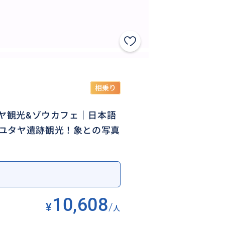
相乗り
タヤ観光&ゾウカフェ｜日本語
ユタヤ遺跡観光！象との写真
）
10,608
¥
/
人