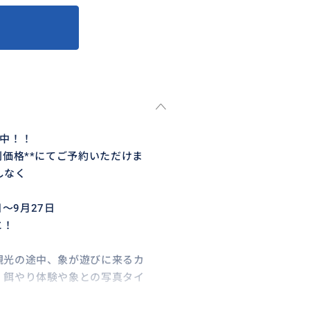
中！！
価格**にてご予約いただけま
しなく
日～9月27日
に！
観光の途中、象が遊びに来るカ
、餌やり体験や象との写真タイ