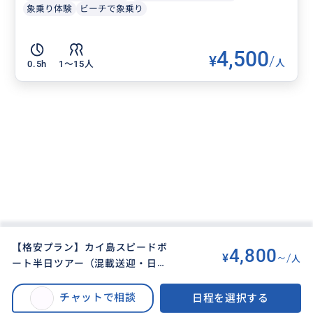
象乗り体験
ビーチで象乗り
4,500
¥
/
人
0.5h
1〜15人
【格安プラン】カイ島スピードボ
4,800
¥
~/
人
ート半日ツアー（混載送迎・日本
BUYMA TRAVEL
>
プーケット島オプショナルツアー
>
語ガイドつき・ガイドなし）３つ
【期間限定割引｜カイ島半日ツアーを格安で！】 安心の日本語ガイドつき/
の島めぐり
チャットで相談
日程を選択する
コスパ重視の日本語ガイドなしから選べます。午前発/午後発の1日2回。プー