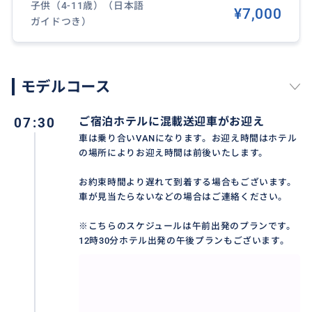
おすすめ
子供（4-11歳）（日本語
¥7,000
ガイドつき）
モデルコース
07:30
ご宿泊ホテルに混載送迎車がお迎え
車は乗り合いVANになります。お迎え時間はホテル
の場所によりお迎え時間は前後いたします。
お約束時間より遅れて到着する場合もございます。
車が見当たらないなどの場合はご連絡ください。
※こちらのスケジュールは午前出発のプランです。
12時30分ホテル出発の午後プランもございます。
浅いところでも、お魚がいっぱいというところが最大
のポイント！ただし、雨季はモンスーン気候の影響で
魚がいないこともありますので、絶対に会えるという