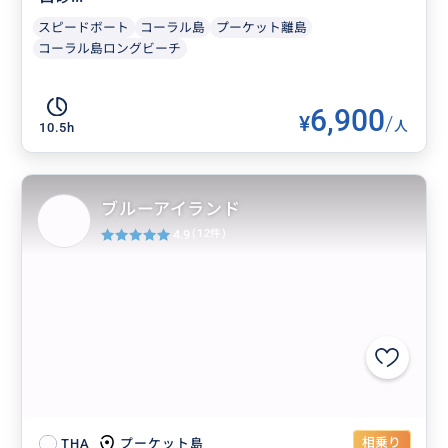
スピードボート
コーラル島
プーケット離島
コーラル島ロングビーチ
6,900
¥
/
人
10.5h
ブルーアイランド
4.9
(12件)
相乗り
プーケット島
THA