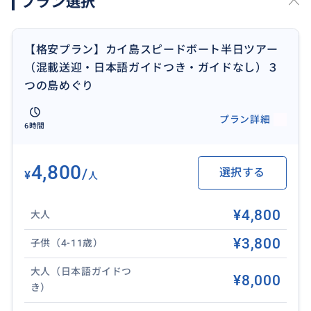
プラン選択
●無料送迎範囲
プーケットタウン、シャロン、カタ、カロン、パトン、
【格安プラン】カイ島スピードボート半日ツアー
トライトラン、ラワイ
（混載送迎・日本語ガイドつき・ガイドなし）３
つの島めぐり
●追加送迎範囲
〇マイカオビーチのホテルは＋6900円/一台
プラン詳細
6時間
・ナイヤン、ナイトン、アオポー、ラヤン、ラワイ +
6900円/一人
・カマラ、スリン、ラグーナ、パンワ+1300円/一人
4,800
/
選択する
¥
人
・パンワ、トライトラン、ナイハーン+700円/一人
¥4,800
大人
スーツケース等大きな荷物の持ち込みは、別途追加代
金が発生いたします。
¥3,800
子供（4-11歳）
大人（日本語ガイドつ
¥8,000
き）