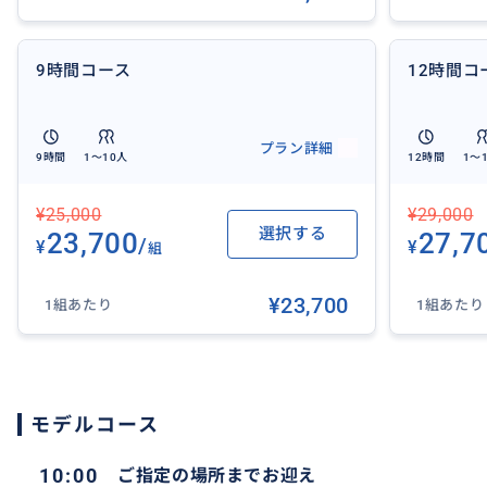
9時間コース
12時間コ
プラン詳細
9時間
1〜10人
12時間
1〜
スパへのご送迎、ご予約代行も行います。お客様がスパへ
¥25,000
¥29,000
選択する
23,700
27,7
機し、終了後もすぐにお車でのご移動が可能です。
/
¥
¥
組
¥23,700
1組あたり
1組あたり
おすすめ
モデルコース
10:00
ご指定の場所までお迎え