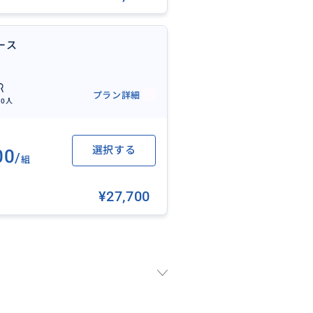
ース
プラン詳細
10人
行かれている際は駐車場にて待
選択する
00
/
組
¥27,700