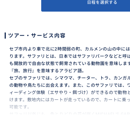
日程を選択する
ツアー・サービス内容
セブ市内より車で北に2時間弱の町、カルメンの山の中に
ります。サファリとは、日本ではサファリパークなどと呼
も開放的で自由な状態で飼育されている動物園を意味します。サフ
『旅、旅行』を意味するアラビア語。
セブのサファリでは、シマウマ、チーター、トラ、カンガ
の動物や鳥たちに出会えます。また、このサファリでは、
ィーディング体験（エサやり・餌づけ）ができるので動物
けます。敷地内にはカートが走っているので、カートに乗
可能です。
サファリ以外にも、色とりどりの花が咲くMICHAEL’S G
感じられ、山の景色などもお楽しみいただけます。
ランチはフィリピン定番のプレートランチをご用意してい