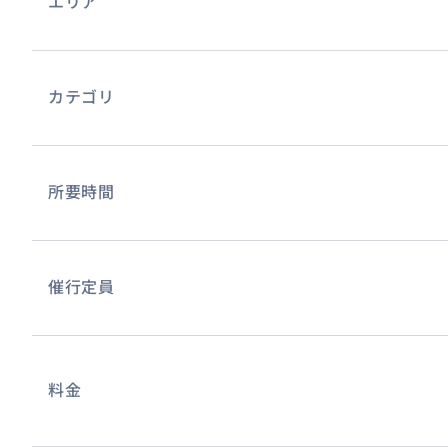
エリア
カートに乗っての動物観察など、大自然のなかで遊ぶこと
カテゴリ
所要時間
催行定員
料金