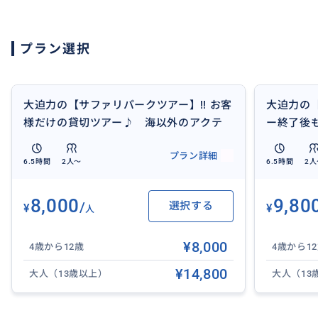
サファリツアーは一味違ったセブの自然を楽しむツアーで
におすすめです。
プラン選択
おすすめ
大迫力の【サファリパークツアー】‼ お客
大迫力の
様だけの貸切ツアー♪ 海以外のアクテ
ー終了後
ィビティもオススメのセブ。手が触れる
使い放題
プラン詳細
距離でセブの動物と触れ合いをお楽しみ
ー♪ 手
6.5時間
2人〜
6.5時間
2人
いただけます‼
れ合いを
8,000
9,80
/
選択する
¥
¥
人
¥8,000
4歳から12歳
4歳から1
¥14,800
大人（13歳以上）
大人（13