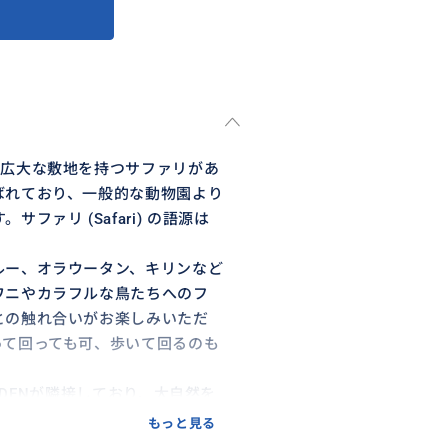
は広大な敷地を持つサファリがあ
ばれており、一般的な動物園より
ァリ (Safari) の語源は
ルー、オラウータン、キリンなど
ワニやカラフルな鳥たちへのフ
との触れ合いがお楽しみいただ
って回っても可、歩いて回るのも
ARDENが隣接しており、大自然を
もっと見る
ます。セブといえば海ですが、