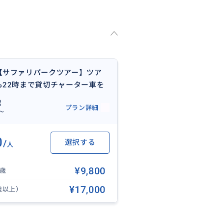
す。ご家族やグループの方の参加
【サファリパークツアー】ツア
も22時まで貸切チャーター車を
プラン。 お客様だけの貸切ツア
プラン詳細
が触れる距離でセブの動物と触
〜
お楽しみいただけます‼
0
/
選択する
人
¥9,800
2歳
¥17,000
歳以上）