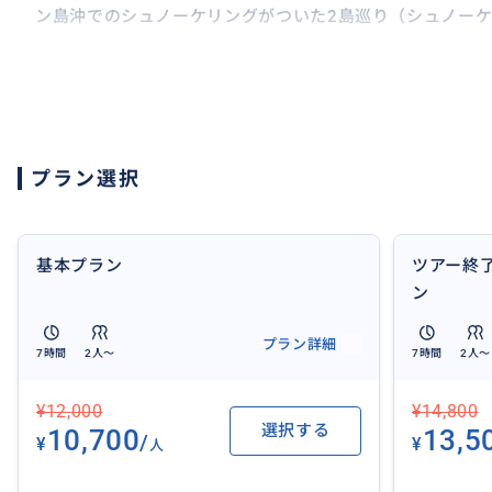
ン島沖でのシュノーケリングがついた2島巡り（シュノー
パンダノン島は、水色に透き通る海と真っ白な砂浜の広がる
イメージを裏切りません。
島のどこへ行っても絶好の写真スポットとなっちゃいます
パンダノン島は少し遠いですが行く価値のある無人島です
プラン選択
途中珊瑚と魚の保護区サンクチュアリでのシュノーケル付
で2島ホッピングですね。
基本プラン
ツアー終
パンダノン島はマクタン島の桟橋からボートで約1時間の
ン
ピングの島の中で特に人気なのがパンダノン島。
プラン詳細
7時間
2人〜
7時間
2人〜
パンダノン島は、水色に透き通る海と真っ白な砂浜の広がる
イメージを裏切りません。
¥12,000
¥14,800
選択する
10,700
13,5
/
¥
¥
人
島のどこへ行っても絶好の写真スポットとなっちゃいます
途中で魚の保護区でのシュノ―ケリング。