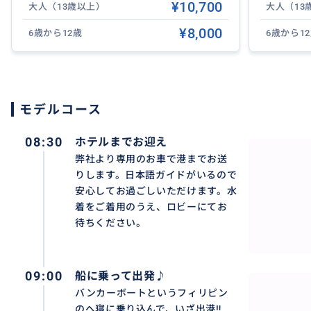
¥10,700
大人（13歳以上）
大人（13
色とりどりの南国の魚達や珊瑚が目の前で見られますよ。
¥8,000
6歳から12歳
6歳から1
その後、40分程かけてパンダノン島へ。
パンダノン島に到着したら、弊社スタッフがランチを準備
で泳いだりスノーケリング、島内散策もお楽しみ頂けます
モデルコース
ランチはフィリピンスタイルのBBQとマンゴーやパイナッ
み物もビール3本ミネラルウォーター3本コーラ1本スプラ
08:30
ホテルまでお迎え
何よりおススメは、海の風を感じながらビール片手にのん
弊社より専用のお車で港までお送
す♪
りします。日本語ガイドがいるので
安心してお過ごしいただけます。水
着をご着用のうえ、ロビーにてお
待ちください。
パンダノン上陸前にジェットスキーやパラセーリングのオ
す。
※但し、事前に予約が必要となりますため、ご予約お申し
09:00
船に乗って出発♪
バンカーボートというフィリピン
のへ寝に乗り込んで、いざ出港‼