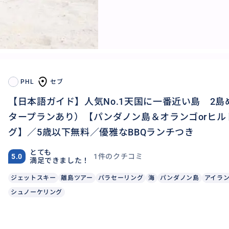
PHL
セブ
【日本語ガイド】人気No.1天国に一番近い島 2島
タープランあり）【パンダノン島＆オランゴorヒ
グ】／5歳以下無料／優雅なBBQランチつき
とても
1件のクチコミ
5.0
満足できました！
ジェットスキー
離島ツアー
パラセーリング
海
パンダノン島
アイラ
シュノーケリング