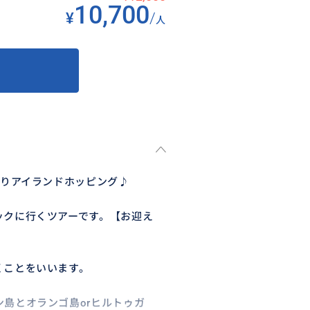
10,700
¥
/
人
ぱりアイランドホッピング♪
ックに行くツアーです。【お迎え
くことをいいます。
島とオランゴ島orヒルトゥガ