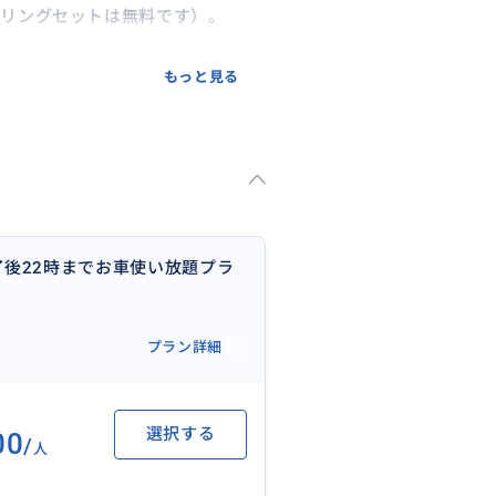
ケリングセットは無料です）。
小さな島で、まさに“南の島”の
もっと見る
よ♪
。
きです、上陸はしませんがこれ
了後22時までお車使い放題プラ
場所にあります。アイランドホッ
プラン詳細
小さな島で、まさに“南の島”の
選択する
00
/
人
よ♪