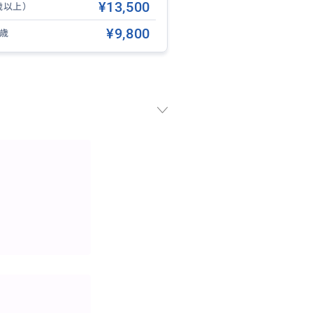
¥13,500
歳以上）
¥9,800
2歳
致しますので、その間はビーチ
。
プルなどのフルーツ盛沢山‼ 飲
イト1本付いてます。
びりリラックス♪最高の贅沢で
プションもお申込みいただけま
込みの際にお知らせ下さい。