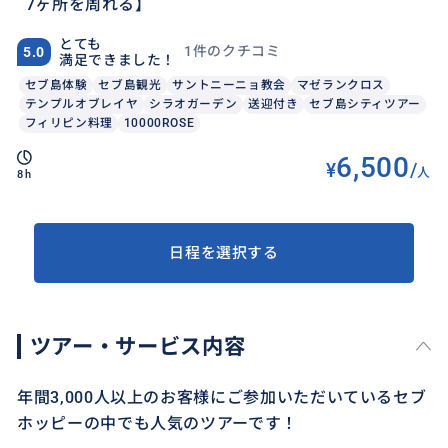
7ヶ所を周れる】
とても
1件のクチコミ
5.0
満足できました！
セブ島体験
セブ島観光
サントニーニョ教会
マゼランクロス
テンプルオブレイヤ
シラオガーデン
送迎付き
セブ島シティツアー
フィリピン料理
10000ROSE
6,500
¥
/
人
8h
日程を選択する
ツアー・サービス内容
年間3,000人以上のお客様にご参加いただいているセブ
ホッピーの中でも人気のツアーです！