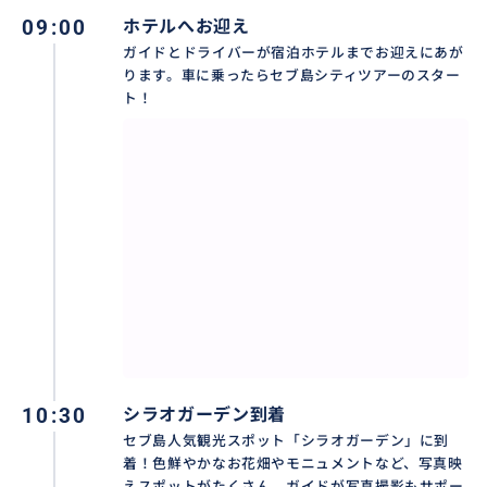
09:00
ホテルへお迎え
ガイドとドライバーが宿泊ホテルまでお迎えにあが
【🚌2,200ペソの業界最安値シティツアー！】
ります。車に乗ったらセブ島シティツアーのスター
移動も各観光名所の入場料も含めて2,200ペソで1日遊
ト！
べるツアーです。小さなお子様や高齢の方にもおすすめ
な内容となっております！
おすすめ
10:30
シラオガーデン到着
セブ島人気観光スポット「シラオガーデン」に到
着！色鮮やかなお花畑やモニュメントなど、写真映
えスポットがたくさん。ガイドが写真撮影もサポー