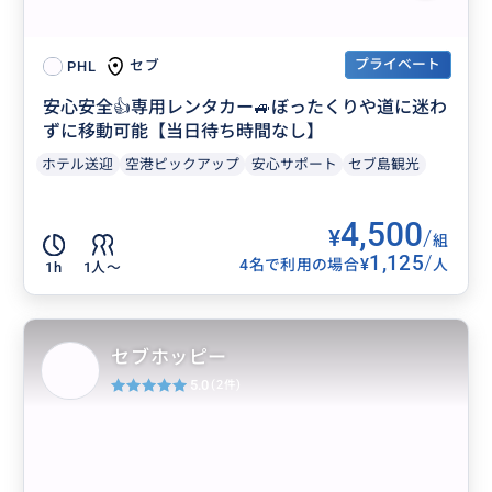
プライベート
セブ
PHL
安心安全👍専用レンタカー🚙ぼったくりや道に迷わ
ずに移動可能【当日待ち時間なし】
ホテル送迎
空港ピックアップ
安心サポート
セブ島観光
4,500
¥
/
組
1,125
/
¥
4名で利用の場合
人
1h
1人〜
セブホッピー
5.0
(2件)