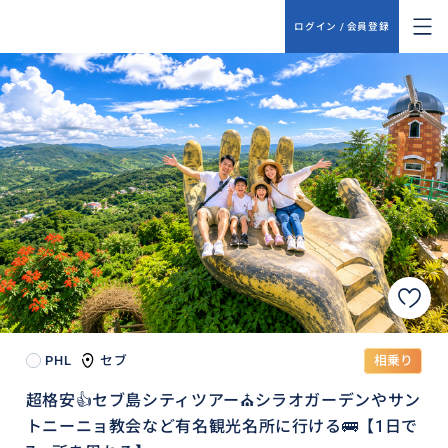
ログイン / 会員登録
PHL
セブ
相乗り
超格安👍セブ島シティツアー⛪シラオガーデンやサン
トニーニョ教会など有名観光名所に行ける🚌【1日で