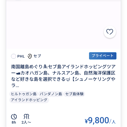
プライベート
セブ
PHL
南国離島めぐり🏝️セブ島アイランドホッピングツア
ー🛥️カオハガン島、ナルスアン島、自然海洋保護区
など好きな島を選択できる🤿【シュノーケリングや
ラ...
ヒルトゥガン島
パンダノン島
セブ島体験
アイランドホッピング
9,800
¥
/
人
8h
2人〜