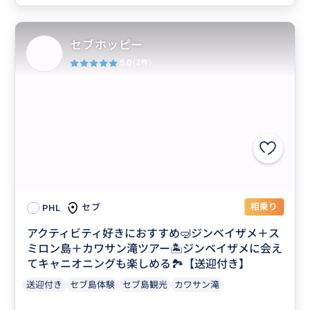
セブホッピー
5.0
(2件)
相乗り
セブ
PHL
アクティビティ好きにおすすめ🤿ジンベイザメ＋ス
ミロン島＋カワサン滝ツアー🏝ジンベイザメに会え
てキャニオニングも楽しめる🏞️【送迎付き】
送迎付き
セブ島体験
セブ島観光
カワサン滝