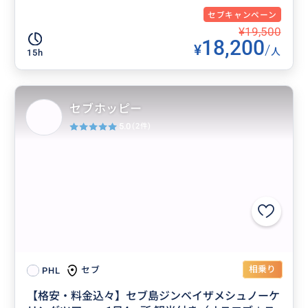
セブキャンペーン
¥19,500
18,200
¥
/
人
15h
セブホッピー
5.0
(2件)
相乗り
セブ
PHL
【格安・料金込々】セブ島ジンベイザメシュノーケ