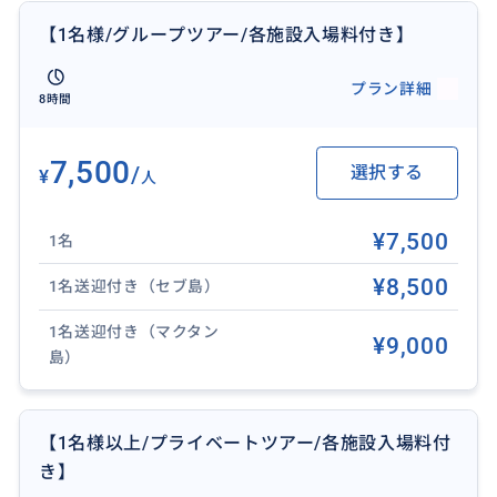
おすすめ
【1名様/グループツアー/各施設入場料付き】
プラン詳細
8時間
7,500
/
選択する
¥
人
¥7,500
1名
¥8,500
1名送迎付き（セブ島）
1名送迎付き（マクタン
¥9,000
島）
【⛪セブ島シティ観光はこのツアーだけでOK！】
【1名様以上/プライベートツアー/各施設入場料付
セブ島の人気観光地や歴史スポットを1日でまとめて巡
き】
れる充実プラン！移動やルートを考える必要なく、セ