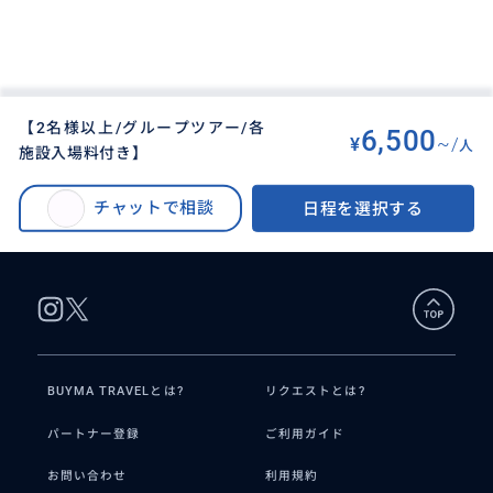
【2名様以上/グループツアー/各
6,500
¥
~/
人
施設入場料付き】
BUYMA TRAVEL
>
セブオプショナルツアー
>
超格安👍セブ島シティツアー⛪シラオガーデンやサントニーニョ教会など有名
チャットで相談
日程を選択する
観光名所に行ける🚌【1日で7ヶ所を周れる】
BUYMA TRAVELとは?
リクエストとは?
パートナー登録
ご利用ガイド
お問い合わせ
利用規約