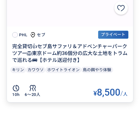
プライベート
セブ
PHL
完全貸切👍セブ島サファリ＆アドベンチャーパーク
ツアー🦁東京ドーム約36個分の広大な土地をトラム
で巡れる🚌【ホテル送迎付き】
キリン
カワウソ
ホワイトライオン
鳥の餌やり体験
8,500
¥
/
人
10h
6〜20人