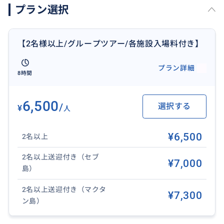
プラン選択
だきます。
■セブホッピーのその他のおすすめツアー
【2名様以上/グループツアー/各施設入場料付き】
🐳ジンベイザメ【海も島も滝も教会も行ける】
https://travel.buyma.com/service/a010802/ic010101
プラン詳細
8時間
260603000019/
⛵アイランドホッピング【大人気島巡りツアー】
6,500
/
選択する
¥
人
https://travel.buyma.com/service/a010802/ic010101
260604000007/
¥6,500
2名以上
💆🏻マッサージ【予約代行】
2名以上送迎付き（セブ
¥7,000
https://travel.buyma.com/service/a010802/ic020104
島）
260603000036/
2名以上送迎付き（マクタ
¥7,300
ン島）