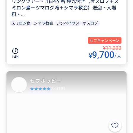
リングツアー・ 1日4ヶ所 観光付き（オスロブ＋ス
ミロン島＋ツマログ滝＋シマラ教会）送迎・入場
料・...
スミロン島
シマラ教会
ジンベイザメ
オスロブ
セブキャンペーン
¥11,000
9,700
¥
/
人
14h
セブホッピー
5.0
(2件)