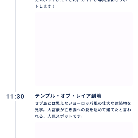
トします！
【🍪観光だけじゃない！ローカルグルメ・お土産も楽
しめる！】
フィリピン料理やローカルなお土産ショップにも立ち
寄れるので、観光だけではなくセブ島のリアルな魅力
も体験できます！
11:30
テンプル・オブ・レイア到着
セブ島とは思えないヨーロッパ風の壮大な建築物を
見学。大富豪が亡き妻への愛を込めて建てたと言わ
れる、人気スポットです。