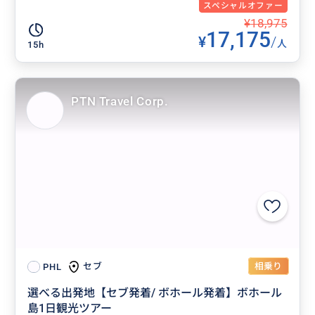
スペシャルオファー
¥18,975
17,175
¥
/
人
15h
PTN Travel Corp.
相乗り
セブ
PHL
選べる出発地【セブ発着/ ボホール発着】ボホール
島1日観光ツアー