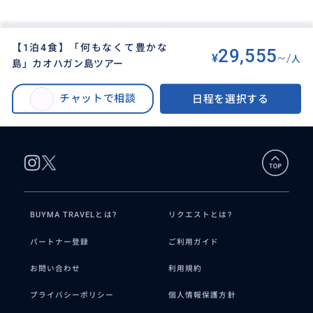
【1泊4食】「何もなくて豊かな
29,555
¥
~/
人
島」カオハガン島ツアー
BUYMA TRAVEL
>
セブオプショナルツアー
>
カオハガン島 何もなくて豊かな島 宿泊ツアー（カオハガン島内日本語アシス
チャットで相談
日程を選択する
トあり）
BUYMA TRAVELとは?
リクエストとは?
パートナー登録
ご利用ガイド
お問い合わせ
利用規約
プライバシーポリシー
個人情報保護方針