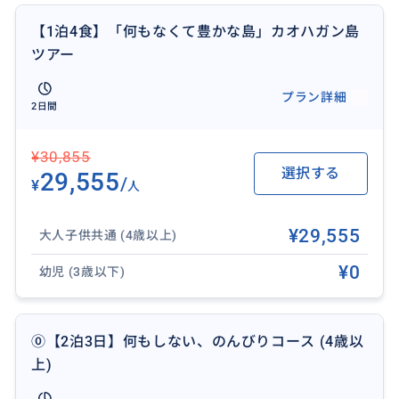
▼アクティビティ例
【1泊4食】「何もなくて豊かな島」カオハガン島
・サンゴ礁保護区でのシュノーケリング
ツアー
・折れ珊瑚のアクセサリー作り
・風を感じながらの島マッサージ
プラン詳細
2日間
・ロムロムという植物を使った伝統的なコースター作
り
¥30,855
・ココナッツオイル作り体験
選択する
29,555
/
¥
人
夕方には、海をオレンジ色に染める美しい夕日が島を
包みます。
¥29,555
大人子供共通 (4歳以上)
その絶景を目の前に、海辺で楽しむ「ドラム缶風呂体
¥0
験」で身も心もリラックス。
幼児 (3歳以下)
滞在中には、地元の新鮮な食材を使ったお食事が4回つ
⓪【2泊3日】何もしない、のんびりコース (4歳以
いています。
上)
夕焼け、満天の星空、そして水平線から昇る朝日――