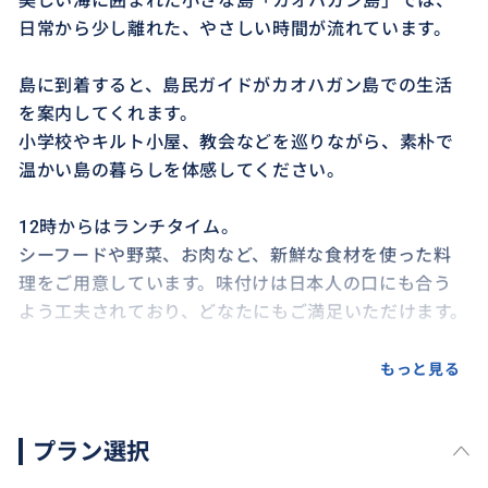
美しい海に囲まれた小さな島「カオハガン島」では、
日常から少し離れた、やさしい時間が流れています。
島に到着すると、島民ガイドがカオハガン島での生活
を案内してくれます。
小学校やキルト小屋、教会などを巡りながら、素朴で
温かい島の暮らしを体感してください。
12時からはランチタイム。
シーフードや野菜、お肉など、新鮮な食材を使った料
理をご用意しています。味付けは日本人の口にも合う
よう工夫されており、どなたにもご満足いただけます。
午後は、島ならではのアクティビティをお楽しみくださ
もっと見る
い。
カオハガンの自然と文化をぎゅっと詰め込んだ、思い
プラン選択
出に残る体験ばかりです。