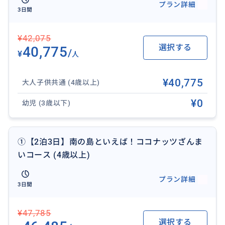
プラン詳細
宿泊するからこそ味わえる「豊かな時間」を、カオハ
3日間
ガン島でぜひ体験してみてください。
¥42,075
選択する
40,775
/
¥
人
¥40,775
大人子供共通 (4歳以上)
¥0
幼児 (3歳以下)
①【2泊3日】南の島といえば！ココナッツざんま
いコース (4歳以上)
プラン詳細
3日間
¥47,785
選択する