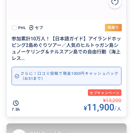
相乗り
セブ
PHL
参加累計10万人！【日本語ガイド】アイランドホッ
ピング2島めぐりツアー／人気のヒルトゥガン島シ
ュノーケリング＆ナルスアン島での自由行動（海上
レス...
さらに！口コミ投稿で現金1000円キャッシュバック
（8/31まで）
セブキャンペーン
¥13,200
11,900
¥
/
人
7.5h