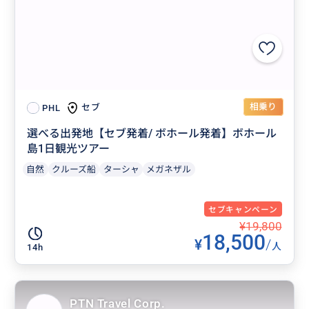
相乗り
セブ
PHL
選べる出発地【セブ発着/ ボホール発着】ボホール
島1日観光ツアー
自然
クルーズ船
ターシャ
メガネザル
セブキャンペーン
¥19,800
18,500
¥
/
人
14h
PTN Travel Corp.