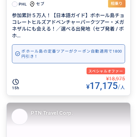
相乗り
セブ
PHL
参加累計５万人！【日本語ガイド】ボホール島チョ
コレートヒルズアドベンチャーパークツアー・メガ
ネザルにも会える！／選べる出発地（セブ発着 / ボ
ホ...
ボホール島の定番ツアーがクーポン自動適用で1800
円引き！
スペシャルオファー
¥18,975
17,175
¥
/
人
15h
PTN Travel Corp.