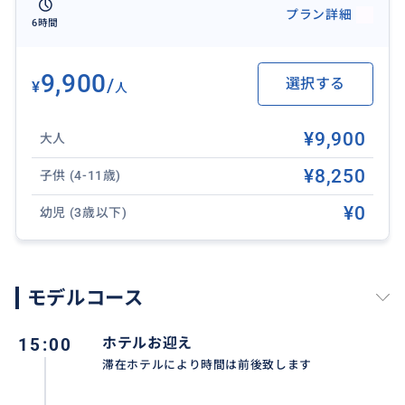
のが海外旅行です。短い滞在時間を最大限に楽しんでい
プラン詳細
6時間
ただくために、このツアーでは効率的に見どころをご
案内していきます。ツアーのハイライトとなっているト
ップスでの夜景鑑賞は、想像よりも遥かに美しい夜景
9,900
/
選択する
¥
人
を鑑賞しながら、旅の醍醐味を感じて頂けます。午後
のセブ島での時間をお楽しみいただくためのおすすめ
¥9,900
大人
ツアーです。
¥8,250
子供 (4-11歳)
¥0
幼児 (3歳以下)
モデルコース
15:00
ホテルお迎え
滞在ホテルにより時間は前後致します