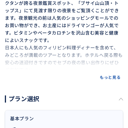
クタンが誇る夜景鑑賞スポット、「ブサイ山山頂・ト
ップス」にて見渡す限りの夜景をご覧頂くことができ
ます。夜景観光の前は人気のショッピングモールでの
お買い物ができ、お土産にはドライマンゴーが人気で
す。ビタミンやベータカロチンを沢山含む美容と健康
によいスナックです。
日本人にも人気のフィリピン料理ディナーを含めて、
みどころが満載のツアーとなります。ホテルへ戻る際も
安心の送迎付きですのでセブの夜の思い出作りにぜひ
ご参加下さい。
もっと見る
日本では混沌のイメージがある東南アジアですが、洗
練されたレストランや観光地が揃っているセブ島では
プラン選択
デートも友人との思い出作りも問題ありません。個人
で訪れようとすると道が分からなかったり場所が曖昧
であったりすることで、時間を無駄にしてしまったり、
基本プラン
最終的に訪れることができないなどの問題が発生する