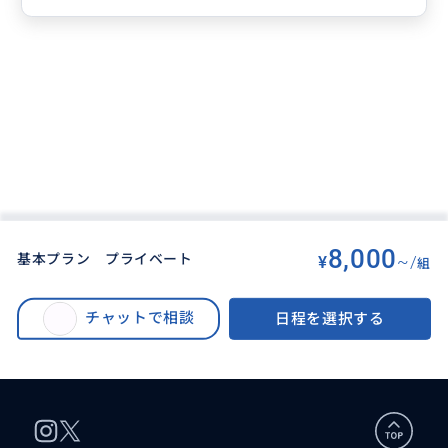
8,000
基本プラン プライベート
¥
~/
組
BUYMA TRAVEL
>
セブオプショナルツアー
>
実弾射撃・ガン シューティング 屋外射撃場でインストラクターが親切に指導
チャットで相談
日程を選択する
してくれます。 ハンドガン(拳銃オート) 9mm / 45マグナム M16 サブマシン
ガン / M4 スナイパー ショットガン