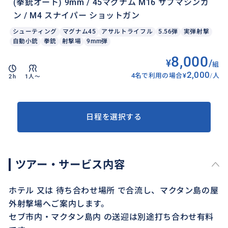
(拳銃オート) 9mm / 45マグナム M16 サブマシンガ
ン / M4 スナイパー ショットガン
シューティング
マグナム45
アサルトライフル
5.56弾
実弾射撃
自動小銃
拳銃
射撃場
9mm弾
8,000
¥
/
組
2,000
4名で利用の場合
¥
/
人
2h
1人〜
日程を選択する
ツアー・サービス内容
ホテル 又は 待ち合わせ場所 で合流し、マクタン島の屋
外射撃場へご案内します。
セブ市内・マクタン島内 の送迎は別途打ち合わせ有料