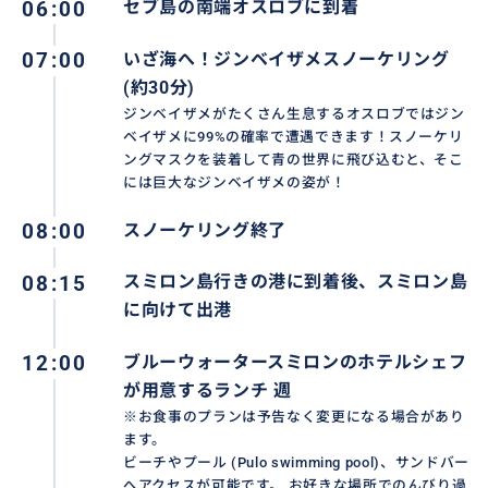
06:00
セブ島の南端オスロブに到着
07:00
いざ海へ！ジンベイザメスノーケリング
(約30分)
ジンベイザメがたくさん生息するオスロブではジン
ベイザメに99%の確率で遭遇できます！スノーケリ
ングマスクを装着して青の世界に飛び込むと、そこ
には巨大なジンベイザメの姿が！
08:00
スノーケリング終了
08:15
スミロン島行きの港に到着後、スミロン島
に向けて出港
12:00
ブルーウォータースミロンのホテルシェフ
が用意するランチ 週
※お食事のプランは予告なく変更になる場合があり
ます。
ビーチやプール (Pulo swimming pool)、サンドバー
へアクセスが可能です。 お好きな場所でのんびり過