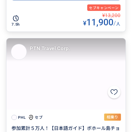
セブキャンペーン
¥13,200
11,900
¥
/
人
7.5h
PTN Travel Corp.
相乗り
セブ
PHL
参加累計５万人！【日本語ガイド】ボホール島チョ