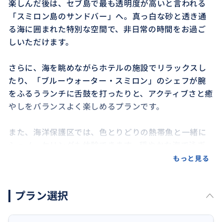
楽しんだ後は、セブ島で最も透明度が高いと言われる
「スミロン島のサンドバー」へ。真っ白な砂と透き通
る海に囲まれた特別な空間で、非日常の時間をお過ご
しいただけます。
さらに、海を眺めながらホテルの施設でリラックスし
たり、「ブルーウォーター・スミロン」のシェフが腕
をふるうランチに舌鼓を打ったりと、アクティブさと癒
やしをバランスよく楽しめるプランです。
また、海洋保護区では、色とりどりの熱帯魚と一緒に
シュノーケリングも体験できます。穏やかな海で泳ぎ
ながら、美しい水中世界を満喫してください。
もっと見る
早朝に動いて午後はゆっくり過ごしたい方や、ジンベ
プラン選択
イザメも美しいリゾート時間もどちらも楽しみたい方
にぴったりの、欲張りだけど癒やされる1日ツアーで