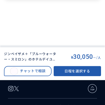
ジンベイザメ＋「ブルーウォータ
30,050
¥
~/
人
ー・スミロン」のホテルデイユー
BUYMA TRAVEL
>
セブオプショナルツアー
>
ス
ジンベイザメ + セブ島随一の透明度スミロン島（日本語ガイド）
チャットで相談
日程を選択する