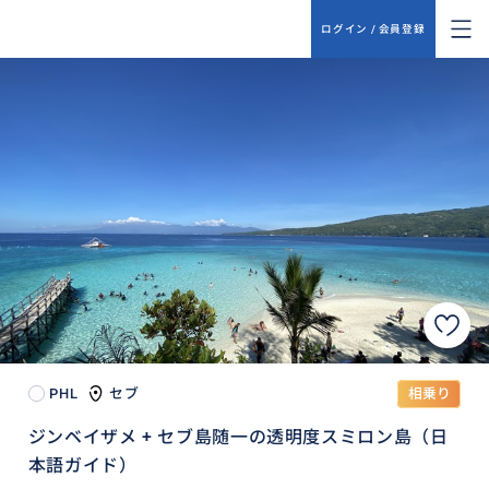
ログイン / 会員登録
PHL
セブ
相乗り
ジンベイザメ + セブ島随一の透明度スミロン島（日
本語ガイド）