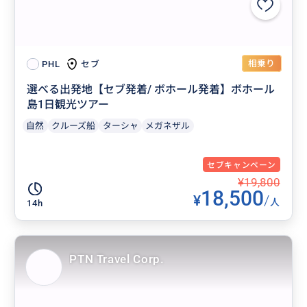
相乗り
セブ
PHL
選べる出発地【セブ発着/ ボホール発着】ボホール
島1日観光ツアー
自然
クルーズ船
ターシャ
メガネザル
セブキャンペーン
¥19,800
18,500
¥
/
人
14h
PTN Travel Corp.