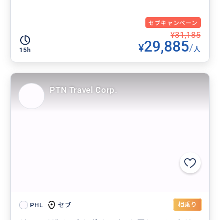
セブキャンペーン
¥31,185
29,885
¥
/
人
15h
PTN Travel Corp.
相乗り
セブ
PHL