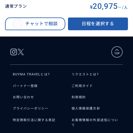
20,975
通常プラン
¥
~/
人
BUYMA TRAVEL
>
セブオプショナルツアー
>
【セブ島発着】ボホール島ビーチツアー（日本語ガイド / 送迎付き / 高速船
チャットで相談
日程を選択する
チケット込み）
BUYMA TRAVELとは?
リクエストとは?
パートナー登録
ご利用ガイド
お問い合わせ
利用規約
プライバシーポリシー
個人情報保護方針
特定商取引法に関する表記
お客様情報の外部送信につい
て