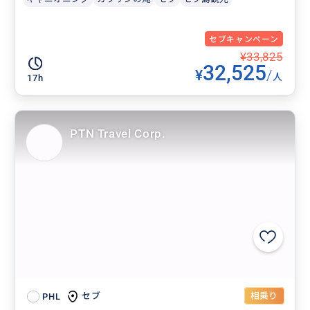
セブキャンペーン
¥33,825
32,525
¥
/
人
17h
PTN Travel Corp.
相乗り
セブ
PHL