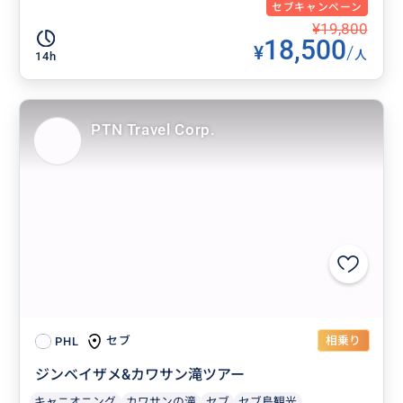
セブキャンペーン
¥19,800
18,500
¥
/
人
14h
PTN Travel Corp.
相乗り
セブ
PHL
ジンベイザメ&カワサン滝ツアー
キャニオニング
カワサンの滝
セブ
セブ島観光