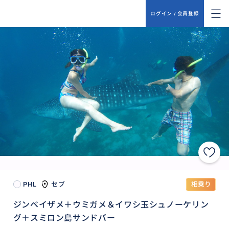
ログイン / 会員登録
PHL
セブ
相乗り
ジンベイザメ＋ウミガメ＆イワシ玉シュノーケリン
グ＋スミロン島サンドバー