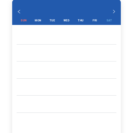
SUN
MON
TUE
WED
THU
FRI
SAT