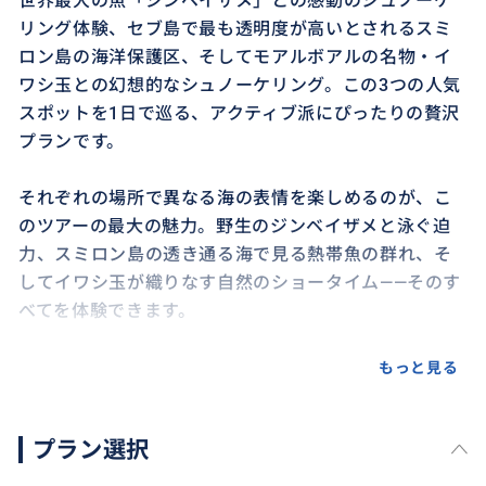
世界最大の魚「ジンベイザメ」との感動のシュノーケ
リング体験、セブ島で最も透明度が高いとされるスミ
ロン島の海洋保護区、そしてモアルボアルの名物・イ
ワシ玉との幻想的なシュノーケリング。この3つの人気
スポットを1日で巡る、アクティブ派にぴったりの贅沢
プランです。
それぞれの場所で異なる海の表情を楽しめるのが、こ
のツアーの最大の魅力。野生のジンベイザメと泳ぐ迫
力、スミロン島の透き通る海で見る熱帯魚の群れ、そ
してイワシ玉が織りなす自然のショータイム――そのす
べてを体験できます。
時間を有効に使って、セブ島南部の海を一気に堪能し
もっと見る
たい方におすすめの、人気＆満足度の高いツアーです。
プラン選択