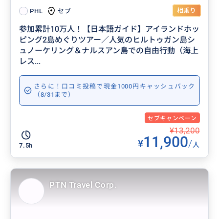
相乗り
セブ
PHL
参加累計10万人！【日本語ガイド】アイランドホッ
ピング2島めぐりツアー／人気のヒルトゥガン島シ
ュノーケリング＆ナルスアン島での自由行動（海上
レス...
さらに！口コミ投稿で現金1000円キャッシュバック
（8/31まで）
セブキャンペーン
¥13,200
11,900
¥
/
人
7.5h
PTN Travel Corp.