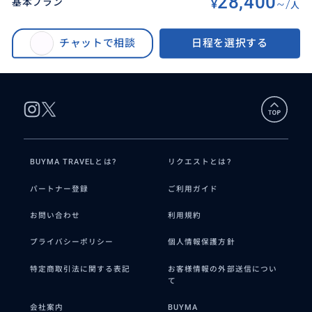
28,400
基本プラン
¥
~/
人
BUYMA TRAVEL
>
セブオプショナルツアー
>
ジンベイザメ＋ウミガメ＆イワシ玉シュノーケリング＋スミロン島サンドバ
チャットで相談
日程を選択する
ー
BUYMA TRAVELとは?
リクエストとは?
パートナー登録
ご利用ガイド
お問い合わせ
利用規約
プライバシーポリシー
個人情報保護方針
特定商取引法に関する表記
お客様情報の外部送信につい
て
会社案内
BUYMA