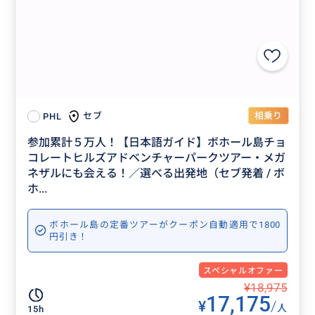
相乗り
セブ
PHL
参加累計５万人！【日本語ガイド】ボホール島チョ
コレートヒルズアドベンチャーパークツアー・メガ
ネザルにも会える！／選べる出発地（セブ発着 / ボ
ホ...
ボホール島の定番ツアーがクーポン自動適用で1800
円引き！
スペシャルオファー
¥18,975
17,175
¥
/
人
15h