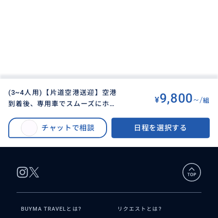
(3~4人用)【片道空港送迎】空港
9,800
¥
~/
組
到着後、専用車でスムーズにホテ
BUYMA TRAVEL
>
セブオプショナルツアー
>
ルまで送迎いたします。
【片道空港送迎】マクタン・セブ空港到着後、専用車でスムーズにホテルま
チャットで相談
日程を選択する
で送迎いたします。（車両：コースター/最大23人乗り）
BUYMA TRAVELとは?
リクエストとは?