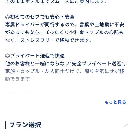
そのままホテルまでスムーズにご案内します。
◎初めてのセブでも安心・安全
専属ドライバーが同行するので、言葉や土地勘に不安
があっても安心。ぼったくりや料金トラブルの心配も
なく、ストレスフリーで移動できます。
◎プライベート送迎で快適
他のお客様と一緒にならない”完全プライベート送迎”。
家族・カップル・友人同士だけで、周りを気にせず移
動できます。
◎荷物が多くてもラクラク
スーツケースや手荷物も車に積んでそのまま移動。乗
もっと見る
り換えや運搬の手間がなくなります。
プラン選択
◎スケジュールに合わせて柔軟対応
フライト時間や到着時間に合わせて送迎時間を調整可