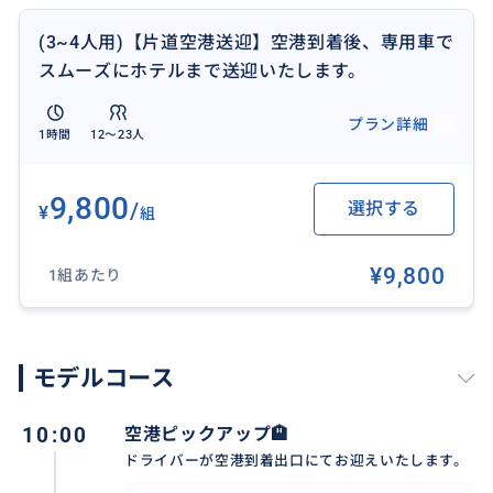
能。遅延などにも柔軟に対応します。
(3~4人用)【片道空港送迎】空港到着後、専用車で
スムーズにホテルまで送迎いたします。
◎追加オプション
・日本語ガイド同行サポート
プラン詳細
1時間
12〜23人
→ 2500ペソ
9,800
/
選択する
¥
組
おすすめ
¥9,800
1組あたり
モデルコース
10:00
空港ピックアップ🏨
ドライバーが空港到着出口にてお迎えいたします。