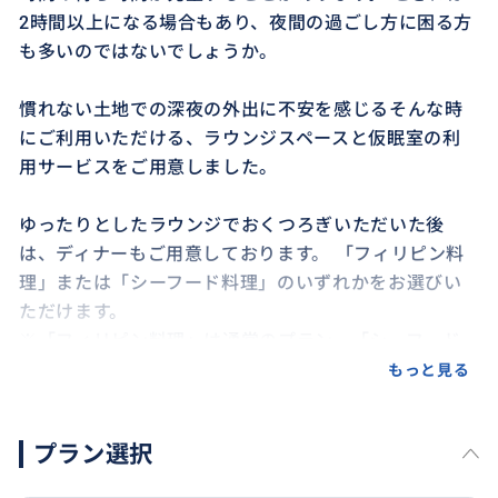
2時間以上になる場合もあり、夜間の過ごし方に困る方
も多いのではないでしょうか。
慣れない土地での深夜の外出に不安を感じるそんな時
にご利用いただける、ラウンジスペースと仮眠室の利
用サービスをご用意しました。
ゆったりとしたラウンジでおくつろぎいただいた後
は、ディナーもご用意しております。 「フィリピン料
理」または「シーフード料理」のいずれかをお選びい
ただけます。
※「フィリピン料理」は通常のプラン、「シーフード
料理」に変更はオプションで別途お申し込みが必要と
もっと見る
なります。
プラン選択
出発時間になりましたら、専用車で空港まで安全にお
送りします。 夜間でも安心してご出発を迎えられるサ