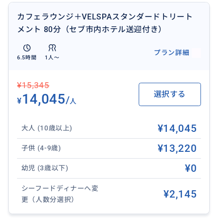
例：5J5062、PR484、KE616、7C2406、LJ26、KE57
カフェラウンジ＋VELSPAスタンダードトリート
82、OZ710、TW174、Z2128、LJ38、KE5774、7C24
メント 80分（セブ市内ホテル送迎付き）
52、7C2728など
プラン詳細
6.5時間
1人〜
¥15,345
選択する
14,045
/
¥
人
¥14,045
大人 (10歳以上)
¥13,220
子供 (4-9歳)
¥0
幼児 (3歳以下)
シーフードディナーへ変
¥2,145
更（人数分選択）