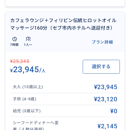
カフェラウンジ＋フィリピン伝統ヒロットオイル
マッサージ160分（セブ市内ホテルへ送迎付き）
プラン詳細
7時間
1人〜
¥25,245
選択する
23,945
/
¥
人
¥23,945
大人 (10歳以上)
¥23,120
子供 (4-9歳)
¥0
幼児 (3歳以下)
シーフードディナーへ変
¥2,145
更（人数分選択）