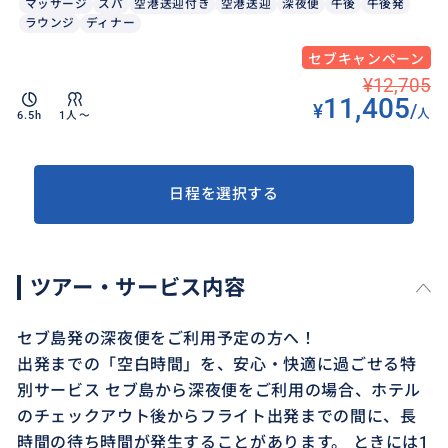
マッサージ
スパ
空港送迎付き
空港送迎
深夜便
午後
午後発
ラウンジ
ディナー
セブキャンペーン
¥12,705
11,405
¥
/
人
6.5h
1人〜
日程を選択する
ツアー・サービス内容
セブ島発の深夜便をご利用予定の方へ！
出発までの「空白時間」を、安心・快適に過ごせる特
別サービス セブ島から深夜便をご利用の場合、ホテル
のチェックアウト後からフライト出発までの間に、長
時間の待ち時間が発生することがあります。 ときには1