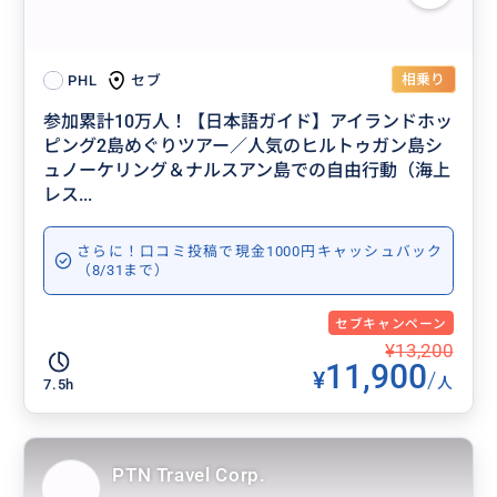
相乗り
セブ
PHL
参加累計10万人！【日本語ガイド】アイランドホッ
ピング2島めぐりツアー／人気のヒルトゥガン島シ
ュノーケリング＆ナルスアン島での自由行動（海上
レス...
さらに！口コミ投稿で現金1000円キャッシュバック
（8/31まで）
セブキャンペーン
¥13,200
11,900
¥
/
人
7.5h
PTN Travel Corp.