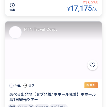
¥18,975
17,175
¥
/
人
15h
PTN Travel Corp.
相乗り
セブ
PHL
選べる出発地【セブ発着/ ボホール発着】ボホール
島1日観光ツアー
自然
クルーズ船
ターシャ
メガネザル