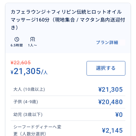
カフェラウンジ＋フィリピン伝統ヒロットオイル
マッサージ160分（現地集合 / マクタン島内送迎付
き）
プラン詳細
6.5時間
1人〜
¥22,605
選択する
21,305
/
¥
人
¥21,305
大人 (10歳以上)
¥20,480
子供 (4-9歳)
¥0
幼児 (3歳以下)
シーフードディナーへ変
¥2,145
更（人数分選択）