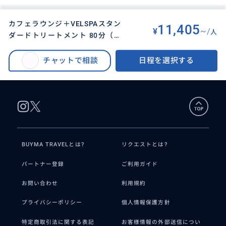
カフェラウンジ＋VELSPAスタン
11,405
¥
~/
人
ダードトリートメント 80分（現
BUYMA TRAVEL
>
セブオプショナルツアー
>
地集合 / マクタン島内送迎付き）
【カフェラウンジ利用】 深夜＆早朝帰国便のご利用者向け （スパ / ディナー
チャットで相談
日程を選択する
/ 仮眠室 / 空港送迎付き）
BUYMA TRAVELとは?
リクエストとは?
パートナー登録
ご利用ガイド
お問い合わせ
利用規約
プライバシーポリシー
個人情報保護方針
特定商取引法に関する表記
お客様情報の外部送信につい