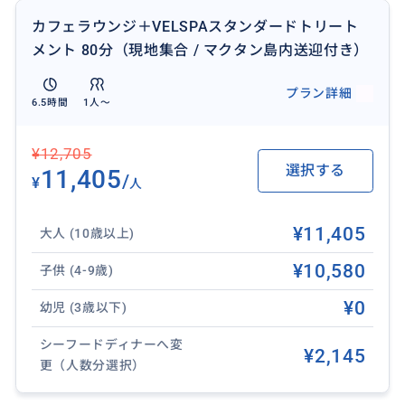
ポート付きのサービスです。
カフェラウンジ＋VELSPAスタンダードトリート
メント 80分（現地集合 / マクタン島内送迎付き）
＜利用特典＞
・VELSPA マッサージ
プラン詳細
6.5時間
1人〜
・待ち合いラウンジ利用
・仮眠室のご利用可能
¥12,705
・無料シャワー利用可
選択する
11,405
・無料Wi-Fi完備
/
¥
人
・携帯電話などの充電可能
・お荷物のお預かりサービス
¥11,405
大人 (10歳以上)
・空港までの送迎付き（22:30出発／23:00頃 空港到着
¥10,580
予定）
子供 (4-9歳)
※送迎の出発時刻は固定
¥0
幼児 (3歳以下)
＜対象となる想定フライト＞
シーフードディナーへ変
¥2,145
午前1:00〜3:00前後に出発する便を対象としていま
更（人数分選択）
す。