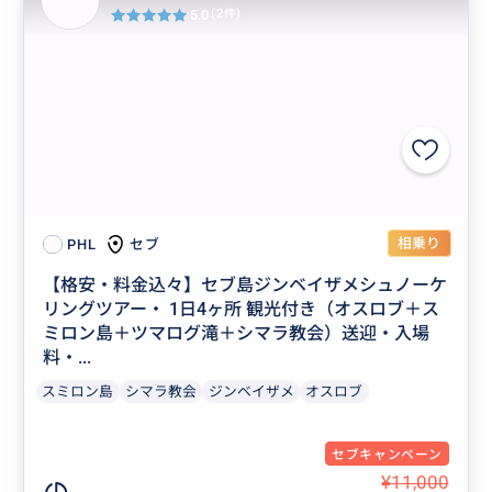
5.0
(2件)
相乗り
セブ
PHL
【格安・料金込々】セブ島ジンベイザメシュノーケ
リングツアー・ 1日4ヶ所 観光付き（オスロブ＋ス
ミロン島＋ツマログ滝＋シマラ教会）送迎・入場
料・...
スミロン島
シマラ教会
ジンベイザメ
オスロブ
セブキャンペーン
¥11,000