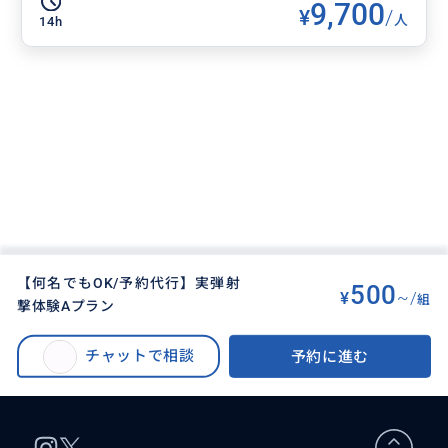
9,700
¥
/
人
14h
【何名でもOK/予約代行】実弾射
500
¥
~/
組
撃体験Aプラン
BUYMA TRAVEL
>
セブオプショナルツアー
>
初心者でも体験できる👍セブ島実弾射撃体験🔫日本でできない海外ならでは
チャットで相談
予約に進む
の体験をぜひ✨【当日待ち時間なし】