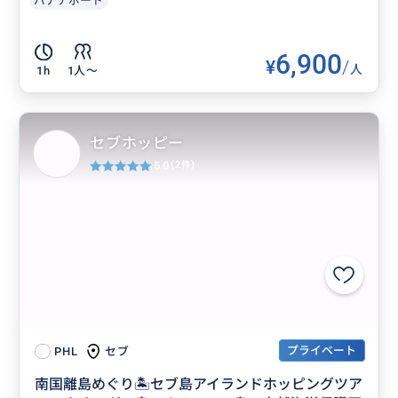
バナナボート
6,900
¥
/
人
1h
1人〜
セブホッピー
5.0
(2件)
プライベート
セブ
PHL
南国離島めぐり🏝️セブ島アイランドホッピングツア