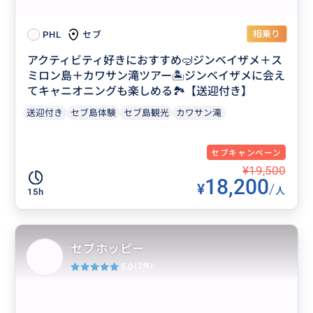
相乗り
セブ
PHL
アクティビティ好きにおすすめ🤿ジンベイザメ＋ス
ミロン島＋カワサン滝ツアー🏝ジンベイザメに会え
てキャニオニングも楽しめる🏞️【送迎付き】
送迎付き
セブ島体験
セブ島観光
カワサン滝
セブキャンペーン
¥19,500
18,200
¥
/
人
15h
セブホッピー
5.0
(2件)