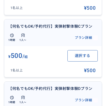
¥500
1名以上
【何名でもOK/予約代行】実弾射撃体験Cプラン
【🔫日本ではできない海外ならではの体験！】
プラン詳細
1時間
1人〜
セブ島なら合法的に実弾射撃体験が可能です！実弾の
威力、迫力、匂い、全てが初めての体験で旅行の思い
500
/
選択する
出に残ること間違いなし！
¥
組
¥500
1名以上
おすすめ
【何名でもOK/予約代行】実弾射撃体験Dプラン
プラン詳細
1時間
1人〜