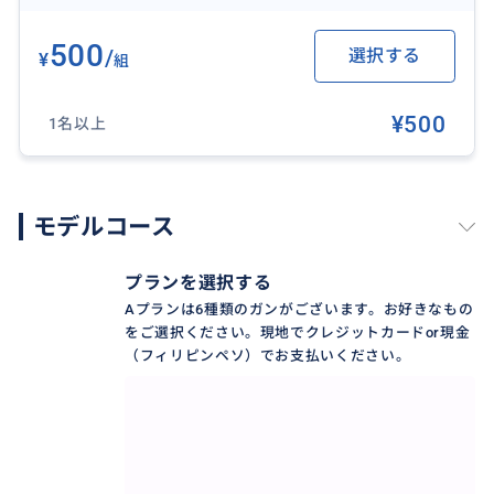
500
/
選択する
¥
組
¥500
1名以上
モデルコース
【👌ワンコインで簡単に射撃体験の予約ができる！】
プランを選択する
セブホッピーではワンコインで射撃体験のご予約を承
Aプランは6種類のガンがございます。お好きなもの
っております！何名様のご予約でも一律でワンコイン
をご選択ください。現地でクレジットカードor現金
（フィリピンペソ）でお支払いください。
です。事前予約をしていれば、待ち時間なく射撃体験
が可能です。
おすすめ