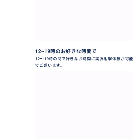
12~19時のお好きな時間で
12～19時の間で好きなお時間に実弾射撃体験が可能
でございます。
【💁‍♀️セブ島なら初心者、女性でも射撃体験できる！】
射撃スタッフがサポートするので、女性でも初心者で
も安心して射撃体験が可能です。また年齢制限は12歳
なのでお子様でも体験可能です！