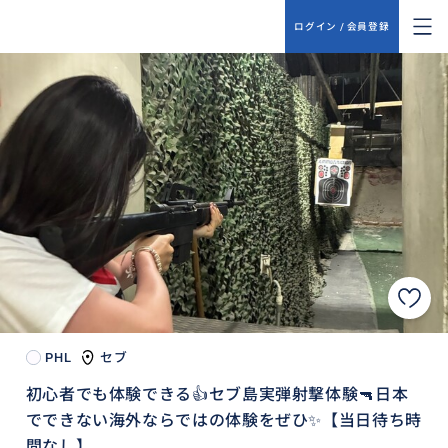
ログイン / 会員登録
PHL
セブ
初心者でも体験できる👍セブ島実弾射撃体験🔫日本
でできない海外ならではの体験をぜひ✨【当日待ち時
間なし】