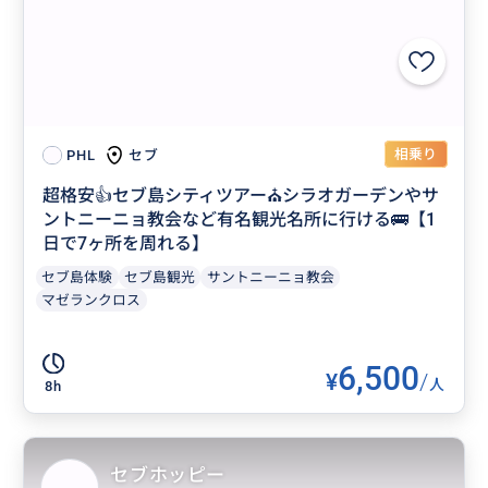
相乗り
セブ
PHL
超格安👍セブ島シティツアー⛪シラオガーデンやサ
ントニーニョ教会など有名観光名所に行ける🚌【1
日で7ヶ所を周れる】
セブ島体験
セブ島観光
サントニーニョ教会
マゼランクロス
6,500
¥
/
人
8h
セブホッピー