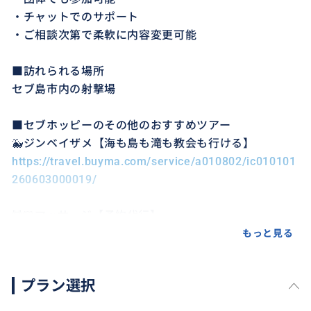
・チャットでのサポート
・ご相談次第で柔軟に内容変更可能
■訪れられる場所
セブ島市内の射撃場
■セブホッピーのその他のおすすめツアー
🐳ジンベイザメ【海も島も滝も教会も行ける】
https://travel.buyma.com/service/a010802/ic010101
260603000019/
💆🏻マッサージ【予約代行】
https://travel.buyma.com/service/a010802/ic020104
もっと見る
260603000036/
プラン選択
🧖ayoayoサウナ【予約代行】
https://travel.buyma.com/service/a010802/ic020104