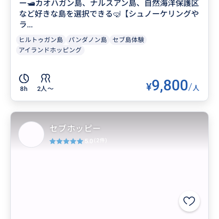
ー🛥️カオハガン島、ナルスアン島、自然海洋保護区
など好きな島を選択できる🤿【シュノーケリングや
ラ...
ヒルトゥガン島
パンダノン島
セブ島体験
アイランドホッピング
9,800
¥
/
人
8h
2人〜
セブホッピー
5.0
(2件)