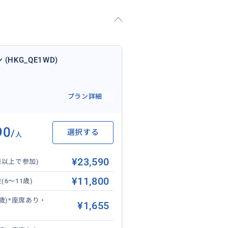
(HKG_QE1WD)
プラン詳細
90
/
選択する
人
¥23,590
様以上で参加)
¥11,800
6～11歳)
5歳)*座席あり・
¥1,655