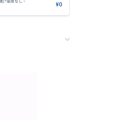
2歳)*座席なし・
¥0