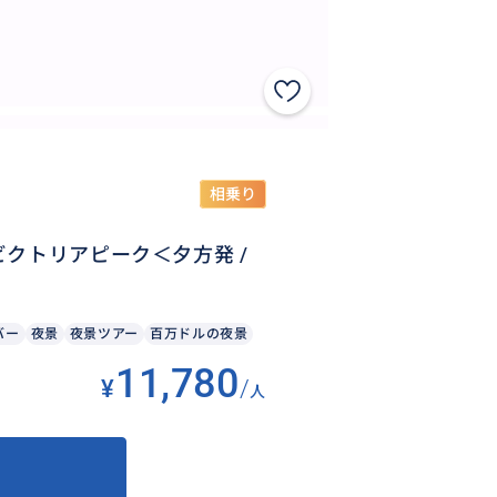
相乗り
クトリアピーク＜夕方発 /
バー
夜景
夜景ツアー
百万ドルの夜景
11,780
¥
/
人