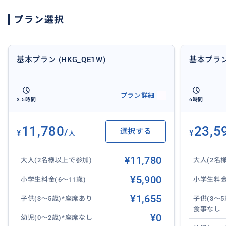
プラン選択
基本プラン (HKG_QE1W)
基本プラン 
プラン詳細
3.5時間
6時間
11,780
23,5
/
選択する
¥
¥
人
¥11,780
大人(2名様以上で参加)
大人(2名
¥5,900
小学生料金(6～11歳)
小学生料金(
¥1,655
子供(3～5歳)*座席あり
子供(3～
世界が認めた夜景ショーを鑑賞
食事なし
¥0
幼児(0～2歳)*座席なし