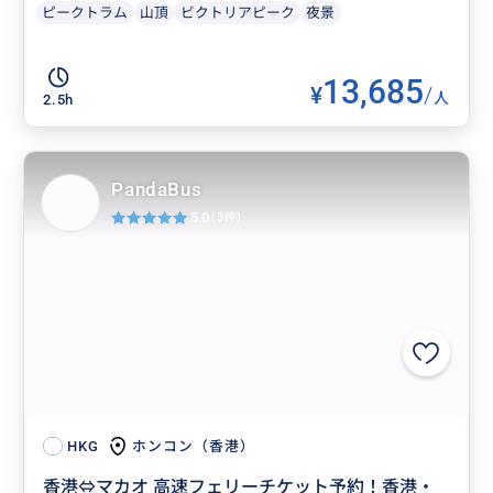
ピークトラム
山頂
ビクトリアピーク
夜景
13,685
¥
/
人
2.5h
PandaBus
5.0
(3件)
ホンコン（香港）
HKG
香港⇔マカオ 高速フェリーチケット予約！香港・