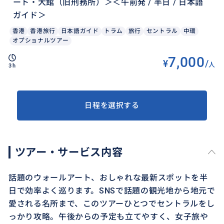
ート・大館（旧刑務所）＞＜午前発 / 半日 / 日本語
ガイド＞
香港
香港旅行
日本語ガイド
トラム
旅行
セントラル
中環
オプショナルツアー
7,000
¥
/
人
3h
日程を選択する
ツアー・サービス内容
話題のウォールアート、おしゃれな最新スポットを半
日で効率よく巡ります。SNSで話題の観光地から地元で
愛される名所まで、このツアーひとつでセントラルをし
っかり攻略。午後からの予定も立てやすく、女子旅や