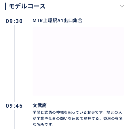
モデルコース
広大の大館内のお勧めスポットのみを組み込んだ効率
09:30
MTR上環駅A1出口集合
ルート
09:45
文武廟
学問と武勇の神様を祀っているお寺です。地元の人
が学業や仕事の願いを込めて参拝する、香港の有名
な名所です。