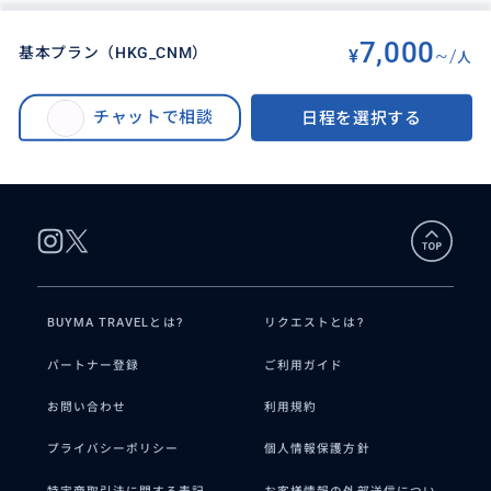
7,000
基本プラン（HKG_CNM）
¥
~/
人
BUYMA TRAVEL
>
ホンコン（香港）オプショナルツアー
>
最新エリアを3時間で満喫！日本語ガイドと巡る 中環 (セントラル ) 街歩きツ
チャットで相談
日程を選択する
アー＜文武廟・ウォールアート・大館（旧刑務所）＞＜午前発 / 半日 / 日本
語ガイド＞
BUYMA TRAVELとは?
リクエストとは?
パートナー登録
ご利用ガイド
お問い合わせ
利用規約
プライバシーポリシー
個人情報保護方針