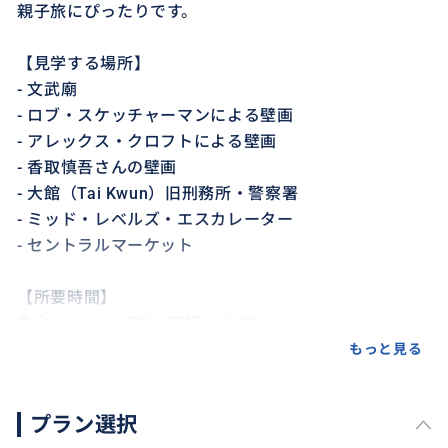
親子旅にぴったりです。
【見学する場所】
- 文武廟
- ロブ・スケッチャーマンによる壁画
- アレックス・クロフトによる壁画
- 香取慎吾さんの壁画
- 大館（Tai Kwun）旧刑務所・警察署
- ミッド・レベルズ・エスカレーター
- セントラルマーケット
【所要時間】
集合：09:30 MTR上環駅A1出口
解散：12:20頃 中環駅
もっと見る
プラン選択