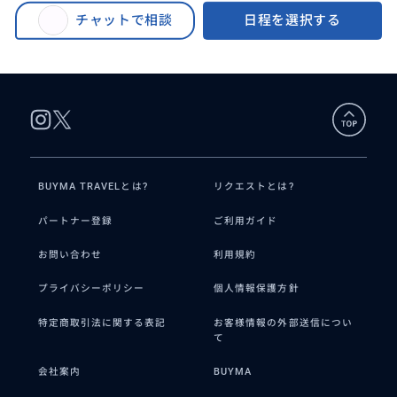
映画『トワイライト・ウォリアーズ 決戦！九龍城砦』聖地巡礼ツアー＜九龍
チャットで相談
日程を選択する
城寨公園・楽口福酒家・油麻フルーツマーケット・文武廟・銅鑼湾交差点＞
＜午後発 / 半日 / 日本語ガイド＞
BUYMA TRAVELとは?
リクエストとは?
パートナー登録
ご利用ガイド
お問い合わせ
利用規約
プライバシーポリシー
個人情報保護方針
特定商取引法に関する表記
お客様情報の外部送信につい
て
会社案内
BUYMA