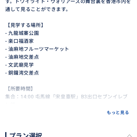
す。トワイライト・ウォリアーズの舞台裏を香港市内を
通して見ることができます。
【見学する場所】
- 九龍城寨公園
- 楽口福酒家
- 油麻地フルーツマーケット
- 油麻地交差点
- 文武廟見学
- 銅鑼湾交差点
【所要時間】
集合：14:00 屯馬線「宋皇臺駅」B3出口セブンイレブ
ン前
解散：18:00頃 銅鑼湾交差点周辺
もっと見る
プラン選択