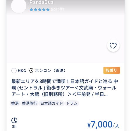
PandaBus
5.0
(3件)
相乗り
ホンコン（香港）
HKG
最新エリアを3時間で満喫！日本語ガイドと巡る 中
環 (セントラル ) 街歩きツアー＜文武廟・ウォール
アート・大館（旧刑務所）＞＜午前発 / 半日...
香港
香港旅行
日本語ガイド
トラム
7,000
¥
/
人
3h