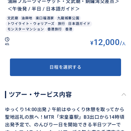
油麻フルーツマーケット・文武廟・銅鑼湾交差点＞
＜午後発 / 半日 / 日本語ガイド＞
文武廟
油麻地
楽口福酒家
九龍城寨公園
トワイライト・ウォリアーズ
旅行
日本語ガイド
モンスターマンション
香港旅行
香港
12,000
¥
/
人
4h
日程を選択する
ツアー・サービス内容
ゆっくり14:00出発♪午前はゆっくり休憩を取ってから
聖地巡礼の旅へ！MTR「宋皇臺駅」B3出口から14時頃
出発予定で、のんびり一日を開始できる半日ツアーで