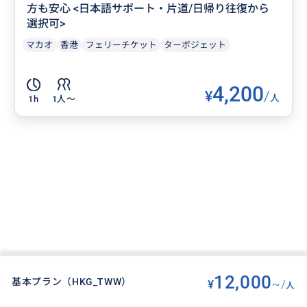
方も安心 <日本語サポート・片道/日帰り往復から
選択可>
マカオ
香港
フェリーチケット
ターボジェット
4,200
¥
/
人
1h
1人〜
12,000
基本プラン（HKG_TWW）
¥
~/
人
BUYMA TRAVEL
>
ホンコン（香港）オプショナルツアー
>