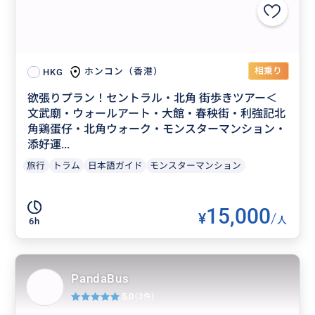
相乗り
ホンコン（香港）
HKG
欲張りプラン！セントラル・北角 街歩きツアー＜
文武廟・ウォールアート・大館・春秧街・利強記北
角鶏蛋仔・北角ウォーク・モンスターマンション・
添好運...
旅行
トラム
日本語ガイド
モンスターマンション
15,000
¥
/
人
6h
PandaBus
5.0
(3件)