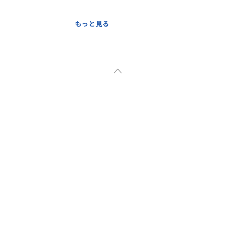
クルーズは、南国ならではの豊か
もっと見る
たなら絶対に経験しておきたい
景を見ながら、日本にはない非