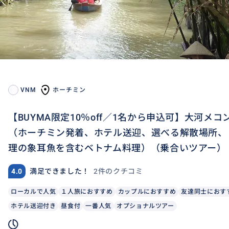
VNM
ホーチミン
【BUYMA限定10％off／1名から申込可】大河メ
（ホーチミン発着、ホテル送迎、選べる解散場所、
理の象耳魚を含むベトナム料理）（乗合いツアー）
2件のクチコミ
4.0
満足できました！
ローカルで人気
１人旅におすすめ
カップルにおすすめ
友達同士におす
ホテル送迎付き
昼食付
一番人気
オプショナルツアー