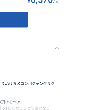
6,570
¥
/
人
ぐりぬけるメコン川ジャングルク
み頂けるツアー！
残る1日になること間違いなし！