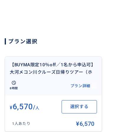
■ニッパヤシのトンネルを小舟でくぐりぬけるジャングル
な恵みや自然を感じることができ、ホーチミンに旅行に来
貴重な経験ができます。
プラン選択
■ゆっくりと流れる時間とメコン川付近で暮らす人々の風
日常感を体感しましょう。
【BUYMA限定10％off／1名から申込可】
大河メコン川クルーズ日帰りツアー（ホ
ーチミン発着、ホテル送迎、選べる解散
プラン詳細
おすすめ
場所、日本語、昼食はメコン郷土料理の
8時間
象耳魚を含むベトナム料理）（乗合いツ
アー）
6,570
/
選択する
¥
人
¥6,570
1人あたり