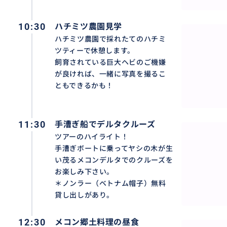
10:30
ハチミツ農園見学
ハチミツ農園で採れたてのハチミ
ツティーで休憩します。
飼育されている巨大ヘビのご機嫌
クルーズだけじゃない！
が良ければ、一緒に写真を撮るこ
ベトナム名物のココナッツキャンディ工場、果樹園や蜂蜜
ともできるかも！
日本では食べられないメコン名物料理のお食事と盛りだく
11:30
手漕ぎ船でデルタクルーズ
おすすめ
ツアーのハイライト！
手漕ぎボートに乗ってヤシの木が生
い茂るメコンデルタでのクルーズを
お楽しみ下さい。
＊ノンラー（ベトナム帽子）無料
貸し出しがあり。
12:30
メコン郷土料理の昼食