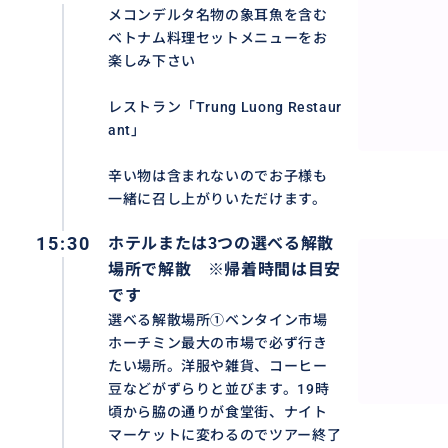
メコンデルタ名物の象耳魚を含む
ベトナム料理セットメニューをお
楽しみ下さい
レストラン「Trung Luong Restaur
ant」
辛い物は含まれないのでお子様も
一緒に召し上がりいただけます。
15:30
ホテルまたは3つの選べる解散
場所で解散 ※帰着時間は目安
です
選べる解散場所①ベンタイン市場
ホーチミン最大の市場で必ず行き
選べる4つの解散場所で、ツアー解散後もご旅行を思う存分
たい場所。洋服や雑貨、コーヒー
①ベンタイン市場
豆などがずらりと並びます。19時
②ドンコイ通り付近
頃から脇の通りが食堂街、ナイト
マーケットに変わるのでツアー終了
③人気チョコレートカフェ「MAROU(マルー)」