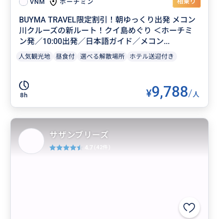
相乗り
ホーチミン
VNM
BUYMA TRAVEL限定割引！朝ゆっくり出発 メコン
川クルーズの新ルート！クイ島めぐり ＜ホーチミ
ン発／10:00出発／日本語ガイド／メコン...
人気観光地
昼食付
選べる解散場所
ホテル送迎付き
9,788
¥
/
人
8h
サザンブリーズ
4.7
(42件)