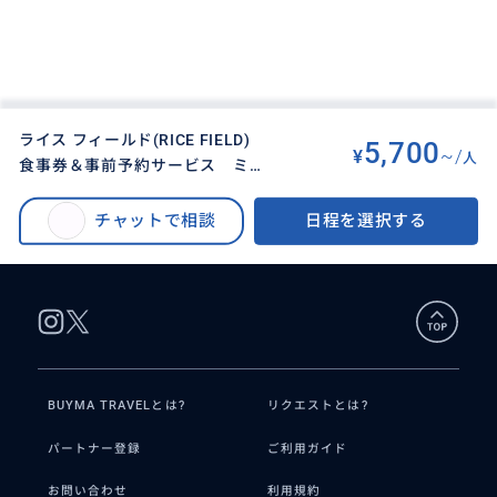
ライス フィールド(RICE FIELD)
5,700
¥
~/
人
食事券＆事前予約サービス ミシ
BUYMA TRAVEL
>
ホーチミンオプショナルツアー
>
ュランガイドセレクトレストラン
ライス フィールド(RICE FIELD) 食事券＆事前予約サービス ミシュランガ
でベトナム料理を楽しむ＜ランチ
チャットで相談
日程を選択する
イドセレクトレストランでベトナム料理を楽しむ＜ランチ／ディナー＞
／ディナー＞
BUYMA TRAVELとは?
リクエストとは?
パートナー登録
ご利用ガイド
お問い合わせ
利用規約