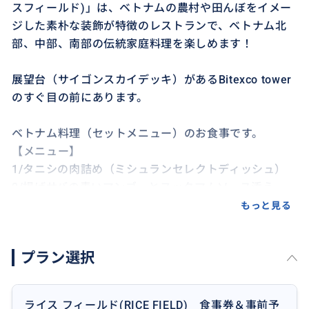
スフィールド)」は、ベトナムの農村や田んぼをイメー
ジした素朴な装飾が特徴のレストランで、ベトナム北
部、中部、南部の伝統家庭料理を楽しめます！
展望台（サイゴンスカイデッキ）があるBitexco tower
のすぐ目の前にあります。
ベトナム料理（セットメニュー）のお食事です。
【メニュー】
1/タニシの肉詰め（ミシュランセレクトディッシュ）
2/揚げサバの青いマンゴーとヌックマムソース添え
3/牛肉のレモングラス串焼き
もっと見る
4/花の蕾と海老入り酸味スープ
5/白ごはん
プラン選択
※メニューは仕入れ状況などにより、予告なく変更と
なる場合もございます。
ライス フィールド(RICE FIELD) 食事券＆事前予