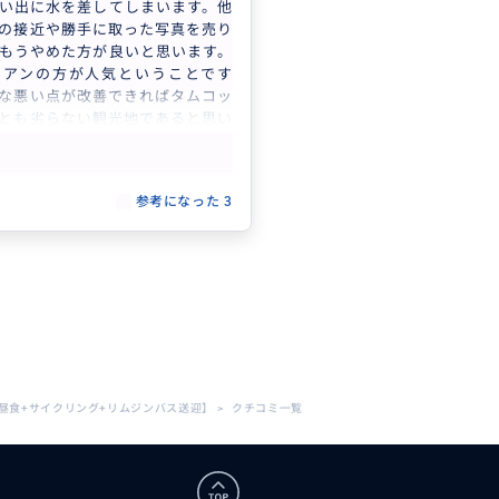
い出に水を差してしまいます。他
の接近や勝手に取った写真を売り
もうやめた方が良いと思います。
ンアンの方が人気ということです
な悪い点が改善できればタムコッ
とも劣らない観光地であると思い
ックの人気復活を願っています。
もっと見る
アルーもサイクリングもビュッフ
もとても良かったです。プライベ
参考になった
3
ドさんのTung（JVTA touris
本当に気が利き、知識が豊富な素
ハロン湾と両日お世話になりまし
の連絡などすべて日本語で対応し
した。今回のツアー、今まで経験
に比べて、値段の割にレベルが高
た。なんといっても素晴らしい思
のは、ガイドさんのお陰が大きい
。
昼食+サイクリング+リムジンバス送迎】
>
クチコミ一覧