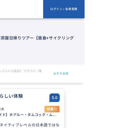
ログイン / 会員登録
洞窟日帰りツアー【昼食+サイクリング
ムジンバス送迎】 クチコミ一覧
おすすめ順
らしい体験
5.0
日本
相乗り
イド】ホアルー・タムコック・ム...
ネイティブレベルの日本語ではな