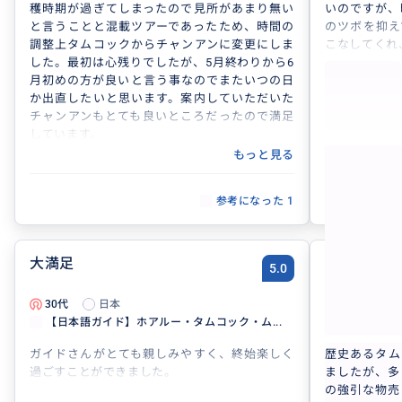
穫時期が過ぎてしまったので見所があまり無い
いのですが、
と言うことと混載ツアーであったため、時間の
のツボを抑え
調整上タムコックからチャンアンに変更にしま
こなしてくれ
した。最初は心残りでしたが、5月終わりから6
ホアルーは特
月初めの方が良いと言う事なのでまたいつの日
しめる場所な
か出直したいと思います。案内していただいた
してくれて良
チャンアンもとても良いところだったので満足
タムコックの
しています。
れない規模で
ガイドのTran Thoさんは日本語がとても堪能で
トナム旅行に
もっと見る
お話しも楽しく、様々な事に詳しく多岐にわた
たと思います
って勉強させていただきました。ツアー中も、
チャンアンで
参考になった
1
終わってからも細やかな配慮をしていただきま
んにチップを
した。
ー申し込み後
ベトナムの方への親しみを感じ、またハノイを
チップの話は
訪ねることができたら、この方にガイドしてい
大満足
タムコック
5.0
ただけたら良いなと思いました。お世話になり
のに・・・
ました。おかげで良い旅ができました。
30代
日本
60代
【日本語ガイド】ホアルー・タムコック・ム...
【日本語ガ
ガイドさんがとても親しみやすく、終始楽しく
歴史あるタム
過ごすことができました。
ましたが、多
の強引な物売