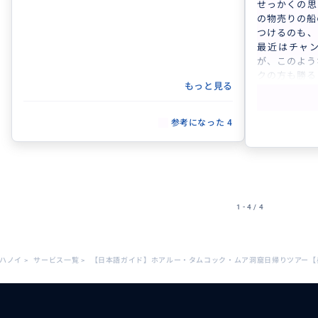
せっかくの思
の物売りの船
つけるのも、
最近はチャ
が、このよう
クの方も勝る
もっと見る
ます。タムコ
また、古都ホ
ェ形式の昼食
参考になった
4
ートの日本語ガイ
m）さんは、
晴らしい方で
た。ホテルへ
てくださいま
してきたもの
1 - 4 / 4
いと思いまし
い出になった
と思いました
ハノイ
>
サービス一覧
>
【日本語ガイド】ホアルー・タムコック・ムア洞窟日帰りツアー【