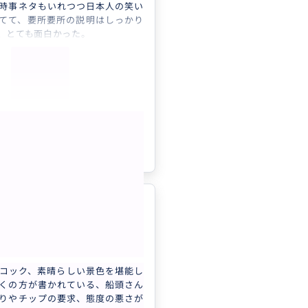
時事ネタもいれつつ日本人の笑い
てて、要所要所の説明はしっかり
、とても面白かった。
に、歴史的背景がわかった方が楽
ので、日本語がわかる方がツアー
かった思います。
壮大さは日本ではなかなか感じら
、市街地と空気が一変するのでベ
このツアーを入れて本当に良かっ
もっと見る
。
は40,000ベトナムドンほど船頭さ
参考になった
0
渡すようにとのメッセージがツア
に送られてきますが、それ以外で
特にありませんでした。
は本当に素晴らしい
4.0
日本
イド】ホアルー・タムコック・ム...
コック、素晴らしい景色を堪能し
くの方が書かれている、船頭さん
りやチップの要求、態度の悪さが