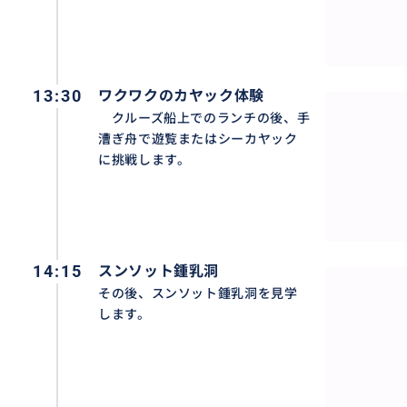
あります。
⑴ 出発日前日もしくは当日朝、ホテルへの送迎前に、欠航
チャンアン・ホアルー・ハンムア洞窟の観光に行程を変更
は、メールにてご連絡します。
13:30
ワクワクのカヤック体験
クルーズ船上でのランチの後、手
⑵ハノイからバスが出発後、欠航が決定した場合
漕ぎ舟で遊覧またはシーカヤック
停泊しているクルーズ船で昼食後、ハロン市場の見学に変
に挑戦します。
欠航による返金はいたしかねますので、ご了承ください。
＜ホテルまでの送迎について＞
◆ハノイ市内無料送迎エリア
◆旧市街の各ホテルと以下のホテルは送迎可能です
14:15
スンソット鍾乳洞
旧市街エリア、シェラトンホテル、インターコンチネンタ
その後、スンソット鍾乳洞を見学
ウーホテル、パンパシフィックホテル、プルマンホテル、
します。
1、ハノイホテル、ホテル デュ パルク ハノイ、パークサ
ブティック ホテル、ロイジェントパークス ハノイホテル, フ
ンターコンチネンタル ハノイ ランドマーク 72, グランドK
オット・ホテル, クラウン プラザ ウエスト ハノイ, オーク