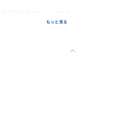
と全く同じ内容です。ハノイ市内
お客様は船上泊クルーズと同じよ
もっと見る
より内容が充実した６時間クルー
ルーズ船であり、毎年定期的に整
ます。
タッフで構成されており、海上
ます：
法について詳しくご案内いたし
いただけます。