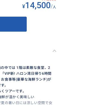
14,500
¥
/
人
の中では 1階は素敵な食堂、2
VIP新! ハロン湾日帰り6時間
お食事等(豪華な海鮮ランチ)が
です。
らくツアーです。
海鮮が温かく美味しい
で夏の暑い日には涼しい空間で女