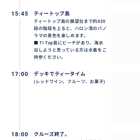
イブスター・ウェストレイク, ハノイシプチャーなど
15:45
ティートップ島
・プライベートツアーは殆どホテルまで送迎致します。
ティートップ島の展望台まで約420
お気軽にお問い合わせください。
段の階段を上ると、ハロン湾のパノ
・お迎えの予定時刻を10分以上過ぎてもガイドが見つから
ラマの景色を楽しめます。
社までご連絡ください。
■ Ti Top島にビーチがあり、海水
浴しようと思っている方は水着をご
◆ツアーに含まれるもの
持参ください。
ハノイ⇔ハロン湾間の貸切の専用車、往復高速道路使用料、ペ
トにて日本語ガイド付、ハロン湾入場料、クルーズ船乗船料
17:00
デッキでティータイム
リンク 1本)、シーカヤックまたは手漕ぎ舟の利用料、鍾乳洞入
(レッドワイン、フルーツ、お菓子)
※シーカヤックまたは手漕ぎ舟のご利用料金が無料です。
※旧正月休みの2025年01月28日から2025年01月31日（
で、この期間は、各ツアーすべての業務を休ませていただ
18:00
クルーズ終了。
おすすめ