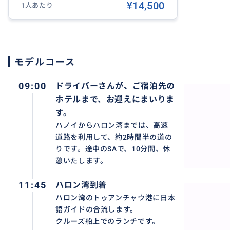
¥14,500
1人あたり
・このツアーは、参加者の2名様以上の場合に催行します。
※大人1名様でご予約の場合、大人2名様分の料金をいただ
・日本語ガイド無しで車を貸し切って専属ドライバーがお
・ドライバーはハロン湾のトゥアンチャウ港に日本語ガイ
・プライベートツアーについて プライベートツアーでは、
モデルコース
移動はプライベートですが、クルーズは他の方とご一緒に
09:00
ドライバーさんが、ご宿泊先の
・FUJI クルーズ船は満員の場合は、BINH ANラグジュ
ツアーとの混載プランを利用して、ビュッフェスタイルの
ホテルまで、お迎えにまいりま
・アレルギーなどがあるお客様は、あらかじめお知らせく
す。
・乗り物酔いをしやすい方は、乗船前に酔い止めを服用し
ハノイからハロン湾までは、高速
より、添乗員からお薬をお渡しできませんので、個人で前
道路を利用して、約2時間半の道の
りです。途中のSAで、10分間、休
・出来るだけ動きやすい服装と靴でご参加ください。
憩いたします。
・天候や現地の状況等により、一部ツアー内容が変更とな
・貴重品や現金の管理は、必ず、ご自身の責任でお願いい
11:45
ハロン湾到着
責任は負いかねます。
ハロン湾のトゥアンチャウ港に日本
語ガイドの合流します。
＜ハロン湾クルーズの欠航について＞
クルーズ船上でのランチです。
ハロン湾クルーズは、現地の天候や状況によっては、ハロ