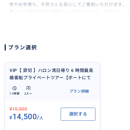
性やお年寄り、子供さんも安心してご乗船いただけます。
◆ハロン湾日帰り６時間クルーズのコースは、宿泊ボート
のホテルに宿泊し、日帰りでハロン湾へ行ったとしても、
うにハロン湾を満喫することができます。４時間クルーズ
ズは、今、弊社おすすめのツアーとなっております。
◆弊社のハロン湾観光船「FUJI号」は、最新型の鉄製ク
プラン選択
備・点検を実施し、安全かつ効率的な運航を確保しており
船長および乗務員は、専門的な研修を受けた経験豊富なス
安全に関する規則を厳守しております。
船内には、以下のような十分な安全設備が完備されており
VIP【 貸切 】ハロン湾日帰り 6 時間最高
・ライフジャケット（救命胴衣）
級客船プライベートツアー【ボートにて
・救助用ホイッスル
日本語ガイド付き】
プラン詳細
・非常用ハンマー
11時間
2人〜
・その他、各種緊急対応装備（規定に基づく）
出航前には、日本語ガイドより安全対策や緊急時の対応方
¥15,500
ますので、お客様は安心してハロン湾クルーズをお楽しみ
選択する
14,500
/
¥
人
＜ご参加にあたって＞