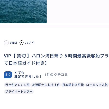
VNM
ハノイ
VIP【 貸切 】ハロン湾日帰り 6 時間最高級客船
て日本語ガイド付き】
とても
1件のクチコミ
5.0
満足できました！
行き先アレンジ可
友達同士におすすめ
日本語対応可能
ローカルで人気
プライベートツアー