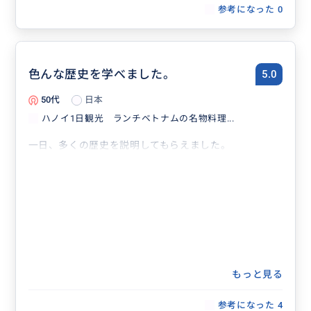
参考になった
0
ry of Vietnam and Hanoi, and I was able to spend a ve
ry fulfilling time. Since it was the first time we visited
Hanoi, it was difficult for us to go around such a dens
e course alone. Thank you again.
If you have the opportunity to visit Hanoi, I would like
色んな歴史を学べました。
5.0
to take care of you again.
50代
日本
ハノイ1日観光 ランチベトナムの名物料理...
一日、多くの歴史を説明してもらえました。
もっと見る
参考になった
4