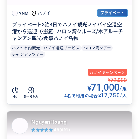
プライベート
ハノイ
VNM
プライベート3泊4日でハノイ観光ノイバイ空港空
港から送迎（往復）ハロン湾クルーズ/ホアルーチ
ャンアン観光/食事ハノイ名物
ハノイ市内観光
ハノイ送迎サービス
ハロン湾ツアー
チャンアンツアー
ハノイキャンペーン
¥72,000
71,000
¥
/
組
17,750
/
¥
4名で利用の場合
人
4d
5〜99人
NguyenHoang
4.8
(64件)