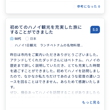
参考になった
0
初めてのハノイ観光を充実した旅に
5.0
することができました
50代
日本
ハノイ1日観光 ランチベトナムの名物料理...
昨日は市内をご案内いただきありがとうございました。
アテンドしてくれたダッドさんにはベトナム、ハノイの
歴史まで詳しく説明していただき、とても充実した時間
を過ごすことができました。初めてハノイを訪問しまし
たので、なかなか私たちだけであのような密度の濃いコ
ースを回ることはできません。あらためて感謝いたしま
す。
ぜひ、機会あってハノイを訪問することがありましたら
ぜひまたお世話になりたいと思います。
もっと見る
Thank you for showing us around the city yesterday.
Mr. Dad, who attended us, explained in detail the histo