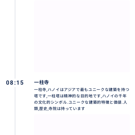
ホーチミン廟
08:15
一柱寺
一柱寺,ハノイはアジアで最もユニークな建築を持つ
ベトナム建国の父・ホーチミン首席のご遺体が安置さ
塔です,一柱塔は精神的な目的地です,ハノイの千年
れている場所です。
の文化的シンボル.ユニークな建築的特徴と価値.人
類,歴史,寺院は持っています
外国人観光客だけでなくベトナム人もたくさん訪れ
る、ハノイ市内では外せない観光スポット。