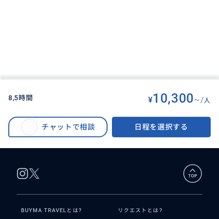
10,300
8,5時間
¥
~/
人
BUYMA TRAVEL
>
ハノイオプショナルツアー
>
ハノイ1日観光 ランチベトナムの名物料理、午後トレインストリートでハノ
チャットで相談
日程を選択する
イ名物エッグコーヒー1杯付き＜日本語ガイド／送迎あり＞
BUYMA TRAVELとは?
リクエストとは?