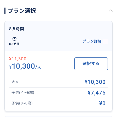
プラン選択
8,5時間
プラン詳細
ロンビエン橋は、1899年から1902年にかけてフランス
8.5時間
人によって建設されました。この橋は、当時のフラン
ス領インドシナ総督、ポール・ドゥメールにちなんで
¥11,300
名付けられていました。この橋は、2度のインドシナ戦
選択する
10,300
/
¥
人
争でフランスとアメリカとの激しい戦いを何度も経験
してきたため、ハノイの歴史の証人と言えます。
¥10,300
大人
1945年9月、ホー・チミン大統領がバーディン広場で独
¥7,475
子供(４~6歳)
立宣言を読み上げる前に、この橋は郊外に住む何千人
¥0
子供(0~0歳)
もの人々を集めました。ベトナムがディエンビエンフ
ーでフランスを完全に打ち負かした1954年になって初