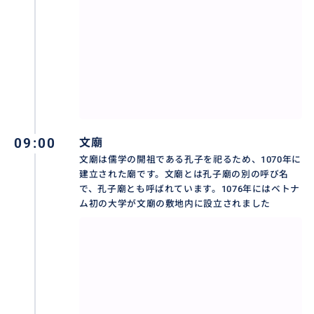
土日はとても混むので並ぶのを覚悟された方が良いで
しょう。
09:00
文廟
文廟は儒学の開祖である孔子を祀るため、1070年に
建立された廟です。文廟とは孔子廟の別の呼び名
で、孔子廟とも呼ばれています。1076年にはベトナ
ム初の大学が文廟の敷地内に設立されました