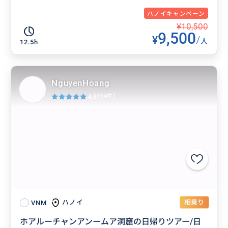
ハノイキャンペーン
¥10,500
9,500
¥
/
人
12.5h
NguyenHoang
4.8
(64件)
相乗り
ハノイ
VNM
ホアルーチャンアンームア洞窟の日帰りツアー/日