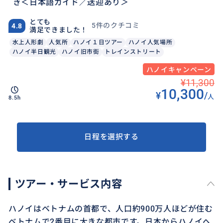
き＜日本語ガイド／送迎あり＞
とても
5件のクチコミ
4.8
満足できました！
水上人形劇
人気所
ハノイ１日ツアー
ハノイ人気場所
ハノイ半日観光
ハノイ旧市街
トレインストリート
ハノイキャンペーン
¥11,300
10,300
¥
/
人
8.5h
日程を選択する
ツアー・サービス内容
ハノイはベトナムの首都で、人口約900万人ほどが住む
ベトナムで2番目に大きな都市です。日本からハノイへ