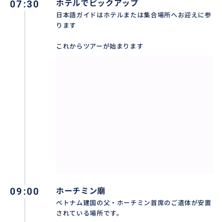
07:30
ホテルでピックアップ
日本語ガイドはホテルまたは集合場所へお迎えに参
ります
タンロン遺跡
これからツアーが始まります
ニンビン省・ホアルーから1010年に遷都され、1802年
にフエに遷都されるまで792年に渡ってベトナム王朝が
置かれていた場所です。
戦時中は軍の司令部としても使われた、とても歴史価値
ある遺跡で2010年に世界遺産に登録されました。
おすすめ
09:00
ホーチミン廟
ベトナム建国の父・ホーチミン首席のご遺体が安置
されている場所です。