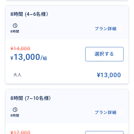
8時間 (4~6名様）
プラン詳細
ハノイで観光ガイドのレンタルサービスをご利用いた
8時間
だくことで、
ご自身の好みに合わせて自由に観光プランを組むこと
¥14,000
ができ、
選択する
13,000
/
¥
組
ショッピングも自由に楽しめます。
複数のツアーを予約しなくても、効率よく観光するこ
¥13,000
大人
とが可能です。
8時間 (7~10名様）
おすすめ
プラン詳細
8時間
¥17,000