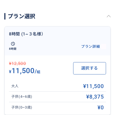
初めてハノイを訪れる方でも安心して、
自分たちだけのオリジナルなハノイ観光を満喫してい
プラン選択
ただけます。
8時間 (1~３名様）
おすすめ
プラン詳細
8時間
¥12,500
選択する
11,500
/
¥
組
¥11,500
大人
¥8,375
子供(4~6歳)
¥0
子供(0~3歳)