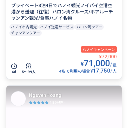
プライベート3泊4日でハノイ観光ノイバイ空港空
港から送迎（往復）ハロン湾クルーズ/ホアルーチ
ャンアン観光/食事ハノイ名物
ハノイ市内観光
ハノイ送迎サービス
ハロン湾ツアー
チャンアンツアー
ハノイキャンペーン
¥72,000
71,000
¥
/
組
17,750
/
¥
4名で利用の場合
人
4d
5〜99人
NguyenHoang
4.8
(64件)