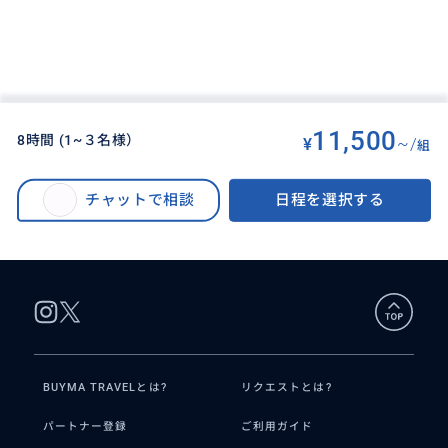
11,500
8時間 (1~３名様）
¥
~/
組
BUYMA TRAVEL
>
ハノイオプショナルツアー
>
ハノイ日本語ガイド付き市内観光サービス、複数のツアーを予約する必要は
チャットで相談
日程を選択する
なく、ハノイの主要な観光スポットをすべて効率よく観光することができま
す。
BUYMA TRAVELとは?
リクエストとは?
パートナー登録
ご利用ガイド