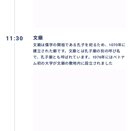
ホーチミン廟
ベトナム建国の父・ホーチミン首席のご遺体が安置さ
れている場所です。
11:30
文廟
外国人観光客だけでなくベトナム人もたくさん訪れ
文廟は儒学の開祖である孔子を祀るため、1070年に
る、ハノイ市内では外せない観光スポット。
建立された廟です。文廟とは孔子廟の別の呼び名
で、孔子廟とも呼ばれています。1076年にはベトナ
ム初の大学が文廟の敷地内に設立されました
土日はとても混むので並ぶのを覚悟された方が良いで
しょう。