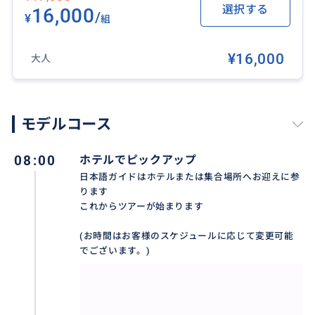
選択する
16,000
/
¥
組
¥16,000
大人
モデルコース
08:00
ホテルでピックアップ
日本語ガイドはホテルまたは集合場所へお迎えに参
タンロン遺跡
ります
これからツアーが始まります
ニンビン省・ホアルーから1010年に遷都され、1802年
(お時間はお客様のスケジュールに応じて変更可能
にフエに遷都されるまで792年に渡ってベトナム王朝が
でございます。)
置かれていた場所です。
戦時中は軍の司令部としても使われた、とても歴史価値