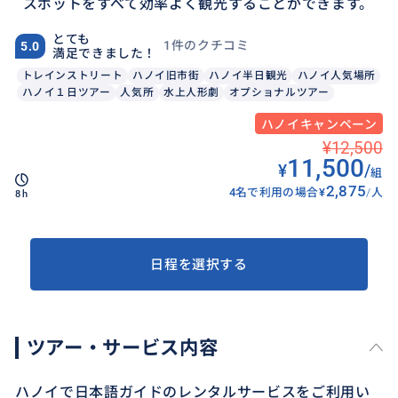
スポットをすべて効率よく観光することができます。
とても
1件のクチコミ
5.0
満足できました！
トレインストリート
ハノイ旧市街
ハノイ半日観光
ハノイ人気場所
ハノイ１日ツアー
人気所
水上人形劇
オプショナルツアー
ハノイキャンペーン
¥12,500
11,500
¥
/
組
2,875
4名で利用の場合
¥
/
人
8h
日程を選択する
ツアー・サービス内容
ハノイで日本語ガイドのレンタルサービスをご利用い