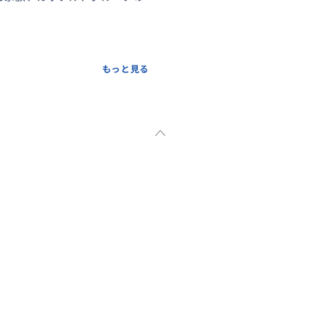
もっと見る
実した日帰りクルーズ。
くご参加いただけます。
ともにお食事を満喫。
金に含まれています。
的な観光スポットを訪問。