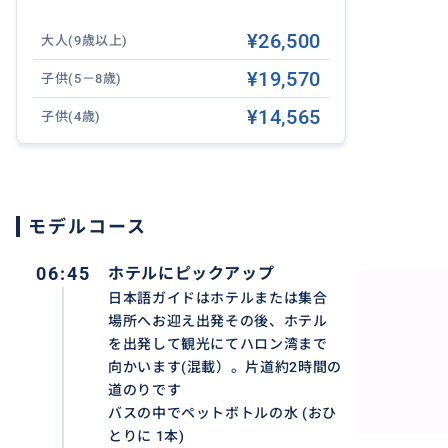
¥26,500
大人(9歳以上)
✔ ハノイ往復送迎付き
ハノイ市内ホテルからの送迎付きで移動も快適。
¥19,570
子供(5－8歳)
¥14,565
子供(4歳)
おすすめ
モデルコース
06:45
ホテルにピックアップ
日本語ガイドはホテルまたは集合
場所へお迎え出発その後、ホテル
を出発して観光にてハロン湾まで
向かいます(混載）。片道約2時間の
道のりです
バスの中でペットボトルの水 (おひ
とりに 1本)