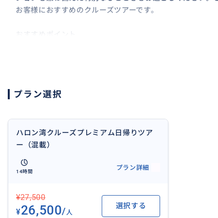
お客様におすすめのクルーズツアーです。
おすすめポイント
✔ 家族連れに最適
大人からお子様まで安心して楽しめる、設備と行程が充
プラン選択
✔ 日本語ガイド同行で安心
行程案内・観光説明を日本語でサポート。言葉の心配な
✔ 豪華ビュッフェランチ付き
ハロン湾クルーズプレミアム日帰りツア
船上で楽しむ高級ビュッフェ。美しいハロン湾の景色と
ー（混載）
プラン詳細
✔ 人気アクティビティ込み
14時間
カヤック体験、サンパンボート（手漕ぎ舟）がツアー料
¥27,500
✔ ハロン湾の名所を満喫
選択する
26,500
/
¥
人
ルオン洞窟、スンソット洞窟、ティートップ島など代表