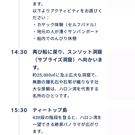
ます。
以下よりアクティビティをお選びく
ださい：
・カヤック体験（セルフパドル）
ルオン洞窟でのカヤックやサンパンボート体験、スンソッ
・地元の人が漕ぐサンパンボート
想的な景観、ティートップ島からの絶景パノラマなど、ハ
・船内でのんびり休憩
で効率よく巡ります。
14:30
再び船に戻り、スンソット洞窟
（サプライズ洞窟）へ向かいま
おすすめ
す。
約25,000㎡に及ぶ広大な洞窟で、
無数の鍾乳石や石筍が織りなす壮
大な景観は、ハロン湾を代表する
名所のひとつです。
15:30
ティートップ島
420段の階段を登ると、ハロン湾を
一望できる絶景パノラマが広がり
ます。