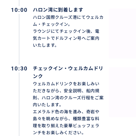
10:00
ハロン湾に到着します
ハロン国際クルーズ港にてウェルカ
ム・チェックイン。
ラウンジにてチェックイン後、電
気カートでドルフィン号へご案内
いたします。
10:30
チェックイン・ウェルカムドリ
ンク
6つ星ドルフィン号 日帰りクルーズ体験
ウェルカムドリンクをお楽しみい
ただきながら、安全説明、船内規
6つ星クラスの豪華客船ドルフィン号で、ハロン湾を満喫
則、ハロン湾のクルーズ行程をご案
されたデザインの船内、広々としたデッキ、ラグジュアリ
内いたします。
エメラルド色の海を進み、奇岩や
を演出します。
島々を眺めながら、種類豊富な料
理を取り揃えた豪華ビュッフェラ
ンチをお楽しみください。
おすすめ