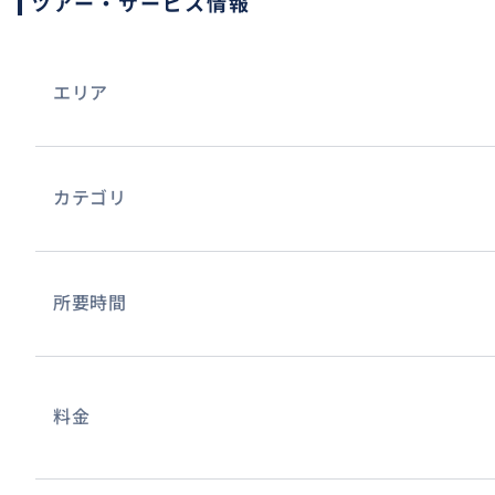
ツアー・サービス情報
エリア
カテゴリ
世界最長としてギネス認定されているほど！標高1,482m
所要時間
は約20分かけて移動、バーナーヒルズの見どころ「神の手
ンブリッジ、庭園と巨大な建築物が並ぶエリアが「ル・ジ
ズ」、フランスをイメージした街並み、様々なアトラクシ
料金
おすすめ