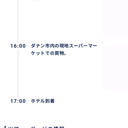
日本語ガイドから詳しく歴史、文化、習慣など学び、安心
らくらく安心。
16:00
ダナン市内の現地スーパーマー
おすすめ
ケットでの買物。
17:00
ホテル到着