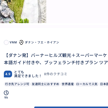
VNM
ダナン・フエ・ホイアン
【ダナン発】バーナーヒルズ観光＋スーパーマーケ
本語ガイド付きや、ブッフェランチ付きプラン ツア
とても
8件のクチコミ
4.9
満足できました！
行き先アレンジ可
友達同士におすすめ
世界遺産
ローカルで人気
日本
9h