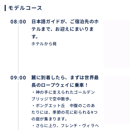
・乗り物酔いをしやすい方は、事前に酔い止めをお飲み下
モデルコース
・金・土・日の旧市街地は一部歩行者天国になりご希望の
ない場合があります。
08:00
日本語ガイドが、ご宿泊先のホ
・当日は、日本語ガイドがホテルまでお迎えにまいります
テルまで、お迎えにまいりま
・お迎えの予定時刻を10分以上過ぎてもガイドが見つから
す。
社までご連絡ください。
ホテルから発
・お迎え予定時刻を過ぎてもガイドが見つからない場合、
◆ツアーに含まれるもの
日本語ガイド、往復送迎車、入場料、バナヒルズの往復ケ
ビュッフェランチ、車にてミネラルウォーター。
09:00
麓に到着したら、まずは世界最
◆ツアーに含まれないもの
長のロープウェイに乗車！
上記以外
・神の手に支えられたゴールデン
ブリッジで空中散歩。
・ボングエット丘 中腹のこのあ
たりには、季節の花に彩られる9つ
の庭が集まります。
おすすめ
・さらに上り、フレンチ・ヴィラへ