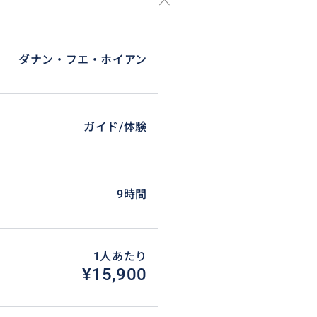
ダナン・フエ・ホイアン
ガイド/体験
の高地にあるバーナーヒルズまで
9時間
」で一躍有名になったゴールデ
ャルダン・ダムール・ガーデン
ョンなどをお楽しめます。
1人あたり
¥15,900