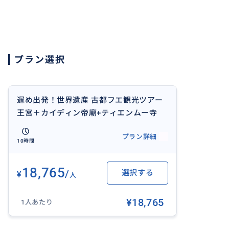
海老入り米粉のバナナの葉包み
焼き豚入り蒸し春巻き
海老入りタピオカ粉のバナナの葉包み
海老と豚肉入りもち米餅
プラン選択
レモングラスに巻いた豚つくね
ブンボーフエ（フエ名物牛肉入りスープ麺）
蓮の実のチェー＆フルーツ
※メニューは予告なく変更となる場合があります。
遅め出発！世界遺産 古都フエ観光ツアー
王宮＋カイディン帝廟+ティエンムー寺
※メニューは予告なく変更となる場合があります。
ソルトコーヒー＆フエ宮廷料理の夕食付
プラン詳細
き＜日本語ガイド／車/ ダナンまたはホイ
10時間
アン発着＞
18,765
/
選択する
¥
人
¥18,765
1人あたり