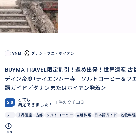
VNM
ダナン・フエ・ホイアン
BUYMA TRAVEL限定割引！遅め出発！世界遺産 
ディン帝廟+ティエンムー寺 ソルトコーヒー＆フ
語ガイド／ダナンまたはホイアン発着＞
とても
1件のクチコミ
5.0
満足できました！
フエ
世界遺産
古都
ソルトコーヒー
宮廷料理
日本語ガイド
名物料理
10h