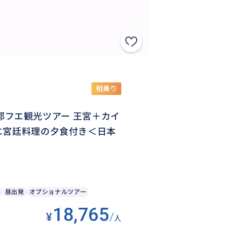
相乗り
古都フエ観光ツアー 王宮＋カイ
エ宮廷料理の夕食付き＜日本
昼出発
オプショナルツアー
18,765
¥
/
人