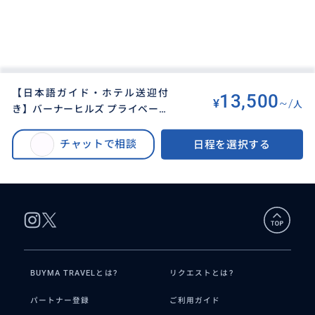
【日本語ガイド・ホテル送迎付
13,500
¥
~/
人
き】バーナーヒルズ プライベート
BUYMA TRAVEL
>
ダナン・フエ・ホイアンオプショナルツアー
>
ツアー（ゴールデンブリッジ・入
【日本語ガイド・ホテル送迎付き】バーナーヒルズ プライベートツアー（ゴ
場チケット込み／ダナンまたはホ
チャットで相談
日程を選択する
ールデンブリッジ・入場チケット込み／ダナンまたはホイアン発）プロフィ
イアン発）プロフィール掲載の本
ール掲載の本人がガイドします
人がガイドします
BUYMA TRAVELとは?
リクエストとは?
パートナー登録
ご利用ガイド