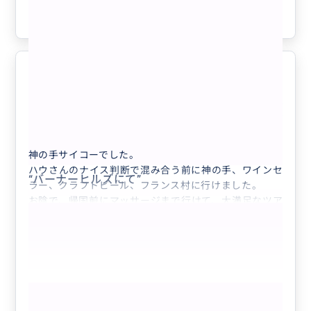
最終日のフライトに乗り遅れないようにと思い依頼をし
参考になった
1
ました。この場所はダナン市内と全く気候が異なり、快
晴から1時間で猛烈な雷雨に変わるなどのハプニングが
起こります。当日も昼食を食べるまでの青空が、食べ終
わった時には雷鳴と豪雨が降り注ぐ天気の急変がありま
したが、雷雨の際はロープウェイは運航停止となり、下
神の手
5.0
山をしたい人でごった返していました。そんな中、ハウ
50代
日本
プライベート
さんから優先チケットの話を聞いて事前に購入していた
ため、千人以上の人の列をすべて飛び越して最優先で下
【ダナン】「バーナーヒルズ」たっぷり1日...
山することができました。ガイドさんがいなかったら、
神の手サイコーでした。
おそらく優先チケットを購入していたとしてもそのルー
ハウさんのナイス判断で混み合う前に神の手、ワインセ
トは初めての人には分からないほど不親切なので、数時
“
バーナーヒルズにて
”
ラー、クラフトビール、フランス村に行けました。
間の列の中にだまって並んでいたと思います。ハウさん
お陰で、帰国前にマッサージまで行けて、大満足なツア
がいて頼もしかったです。余裕をもって空港に送ってい
ーでした😁😁
ただき、余った時間には市内のスーパーに寄ってくれた
りと、素晴らしいガイドさんでした。いつになるか分か
りませんが、次回ダナン再訪の際も絶対にハウさんに案
内をしていただきたいと思いました。
もっと見る