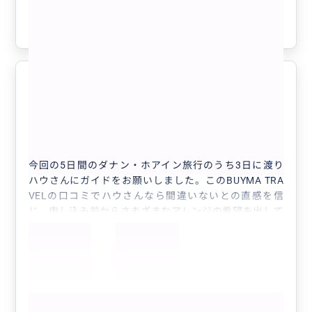
アルペンコースターも3レーンあり、知らなければどこ
でも良いと思って適当に並んだと思いますが、1番長い
参考になった
1
面白いレーンを教えてくれました。
これは何回も乗りたいなぁーと思わせる楽しさでした❣️
ちょっとビビってスピードマックスには出来ませんでし
たが😅
是非乗って欲しいです！
バーナーヒルズはガイド必須です
5.0
クロワッサン🥐もメチャクチャ美味しかったです。途中
50代
日本
プライベート
で大雨になりましたが、ご自身の傘を貸してくれて🌂そ
んな優しさや嬉しかったです。
【ダナン】「バーナーヒルズ」たっぷり1日...
ダナン初めてで快適に回りたい方にはオススメです！
今回の5日間のダナン・ホアイン旅行のうち3日に渡り
ハウさんにガイドをお願いしました。このBUYMA TRA
VELの口コミでハウさんなら間違いないとの直感を信
じ、申し込み前からさまざまなアレンジの希望を出して
いたのですが、すぐに返信もいただき信頼できると判断
し依頼させていただきました。申し込み以降はLINEで
直接やりとりができ（返信もすぐにきます）、初めて現
地で会った時から友人になった気分でした。バーナーヒ
ルズはロープウェイの乗り継ぎがあることや、優先チケ
もっと見る
ットなどガイドブックに掲載されていないこともあり、