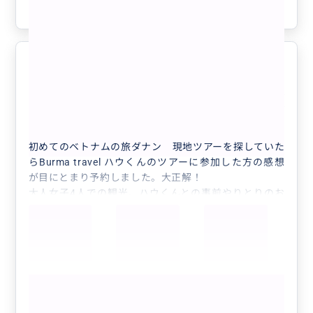
参考になった
1
ダナン バナーヒルズ大満喫
5.0
“
ダナン空港でお別れ
”
60代
日本
プライベート
【ダナン】「バーナーヒルズ」たっぷり1日...
初めてのベトナムの旅ダナン 現地ツアーを探していた
らBurma travel ハウくんのツアーに参加した方の感想
が目にとまり予約しました。大正解！
大人女子4人での観光、ハウくんとの事前やりとりのお
陰で（天気が良いので日焼けしないようにホテルの傘持
参してね）など 心遣いにも感謝
バナーヒルズ大満喫できました！
ハウくんは日本語が上手で、移動中の車の中も大盛り上
がり✨
もっと見る
マイペース女子と伝えてあったので、バナーヒルズ観光
で待ち時間もなく、ロープウェイもリストバンドのお陰