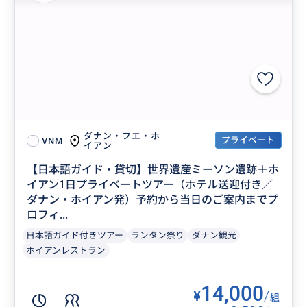
“
ワイナリー
”
ダナン・フエ・ホ
プライベート
VNM
イアン
【日本語ガイド・貸切】世界遺産ミーソン遺跡＋ホ
イアン1日プライベートツアー（ホテル送迎付き／
ダナン・ホイアン発）予約から当日のご案内までプ
ロフィ...
日本語ガイド付きツアー
ランタン祭り
ダナン観光
ホイアンレストラン
“
ビール美味しかった💞
”
14,000
¥
/
組