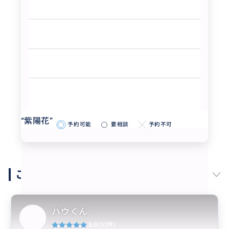
で、ハウ君に空港のVIP通過みたく、アテンドしてもら
い行列Skip、快適で、500Kコストかかっても満足…満喫
できました。イラン情勢の余波前だったのもラッキーで
した。
“
紫陽花
”
予約可能
要相談
予約不可
このガイドの他の商品
ハウくん
5.0
(53件)