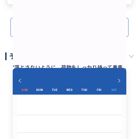
サンワールドﾊﾞｰﾅｰﾋﾙｽﾞは5つの山の上にﾃﾞｨｽﾞﾆｰﾗﾝﾄﾞや
USJがある感じで、目的地エリア行きへの🚡乗って到着
になります。2026/3月限定の現地民半額チケットが好
評発売中で、週末の訪問、インスタ人気もあり激混みで
クチコミをもっと見る(6)
“
ロープウェイ
”
した。この時期来訪者は、ﾌｧｽﾄﾊﾟｽ必須です。駐車場か
ら園の入り口までｼｬﾄﾙﾊﾞｽ(10分)ですら、行列。私達が
9時過ぎに到着した時には人気のｺﾞｰﾙﾃﾞﾝﾌﾞﾘｯﾁ神の手行
き🚡(max10人乗)乗り場は2Fのおくでしたが、1Fから
予約スケジュール
の大行列でした軽く1〜2時間並ぶ覚悟。前日別Tour参
加者さんと偶然遭遇したのですが、ﾌｧｽﾄﾊﾟｽなしで一般
“
落とさないように、荷物をしっかり持って乗車…
列に並ばれ、なんと、私達が、ｱﾄﾗｸｼｮﾝを楽しんでる時
家族のチケットでハウ君に操縦してもらいまし
に、まだ、列の中に並ばれてるとの事で、待ち時間がお
た。
”
そろしくみえず…追加購入をｱﾄﾞﾊﾞｲｽしたほどです)…チ
SUN
MON
TUE
WED
THU
FRI
SAT
ケット窓口の行列回避に事前Net購入も良いでしょう。
ホテル宿泊者用や外国人、年齢別、時間帯別と様々なセ
ット、コンボ入場券が販売されてます。…私は天候が気
になったのでビッフェなしの現地調達にして、 +🎟️ﾌｧ
ｽﾄﾊﾟｽつきを購入し、代金追加しました。入場券のみ🎫
でも現地追加可能。高いコストの緑:all込ﾌｧｽﾄﾊﾟｽじゃな
くてﾘｽﾄﾊﾞﾝﾄﾞ型の入場券+ﾛｰﾌﾟｳｪｲ🎟️の🚡ファストパス