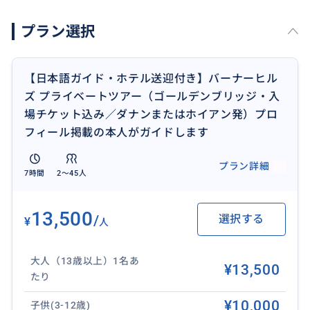
イドがすべて含まれた、追加手配不要の安心プランで
プラン選択
す。
② ツアー料金に含まれるもの／含まれないもの
【日本語ガイド・ホテル送迎付き】バーナーヒル
【料金に含まれるもの】
ズ プライベートツアー（ゴールデンブリッジ・入
・日本語ガイド（ハウ君本人がご案内）
場チケット込み／ダナンまたはホイアン発）プロ
・バーナーヒルズ入場チケット
フィール掲載の本人がガイドします
・ケーブルカー乗車料金
・ダナン市内ホテル往復送迎（専用車）
プラン詳細
7時間
2〜45人
・車内ミネラルウォーター
【料金に含まれないもの】
13,500
/
選択する
¥
人
・昼食代
・個人的なお買い物代
大人（13歳以上）1名あ
・その他上記に記載のない費用
¥13,500
たり
③ ホテル送迎について
¥10,000
子供(3-12歳)