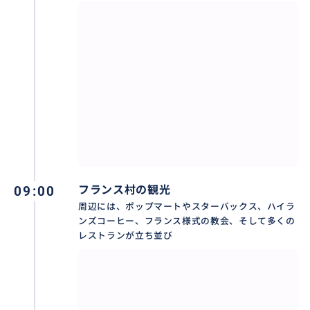
バーナーヒルズ観光で特に人気なのが、巨大な手に支
えられた絶景スポット「ゴールデンブリッジ（神の手
橋）」です。
日本語ガイド付きツアーなら、当日の混雑状況に合わ
せて効率よくご案内するため、限られた時間の中でも
観光や写真撮影をお楽しみいただけます。
09:00
フランス村の観光
また、フレンチヴィレッジや寺院などの見どころにつ
周辺には、ポップマートやスターバックス、ハイラ
いても解説いたしますので、バーナーヒルズの魅力を
ンズコーヒー、フランス様式の教会、そして多くの
より深く体験していただけます。
レストランが立ち並び