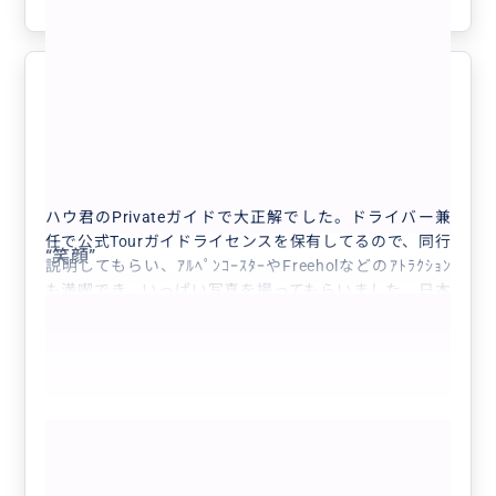
参考になった
0
でスイスイ ワイナリーやビアホールで疲れたタイミン
グで座ることができ有り難かったです。
日本の皆さん ダナン ホイアン観光は限られた時間を
有意義に過ごせるハウくんにお任せ^_^お勧めです。
+🎟️ファストパスて快適に楽チンしま
ハウくん 楽しい思い出ができました ありがとう😊
5.0
しょう！！
60代
日本
プライベート
【ダナン】「バーナーヒルズ」たっぷり1日...
ハウ君のPrivateガイドで大正解でした。ドライバー兼
任で公式Tourガイドライセンスを保有してるので、同行
“
笑顔
”
説明してもらい、ｱﾙﾍﾟﾝｺｰｽﾀｰやFreeholなどのｱﾄﾗｸｼｮﾝ
も満喫でき、いっぱい写真を撮ってもらいました。日本
の大手旅行会社のアテンドの経験もあり…ﾊﾞｰﾅｰﾋﾙｽﾞ園
内を熟知…すいてるエリアやフォトスポット、お好みの
ランチ場所へ案内、Cafe休憩にToilet案内と…カユイと
ころに手が届く…初訪問で園内迷子の私達に最強の助っ
人になりました。日本での勤務経験からｺﾐﾆｹｰｼｮﾝも、
もっと見る
バッチリ…気遣いもたくさんしてもらいました。ディナ
ー🍴やお土産屋さん.SPAなどの情報をたくさんくれま
参考になった
0
すよ…相談しましょう。