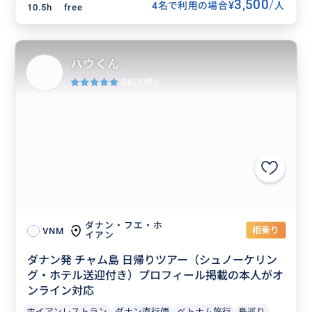
3,500
/
¥
4名で利用の場合
人
10.5h
free
ハウくん
5.0
(53件)
ダナン・フエ・ホ
相乗り
VNM
イアン
ダナン発 チャム島 日帰りツアー（シュノーケリン
グ・ホテル送迎付き）プロフィール掲載の本人がオ
ンライン対応
ホイアンレストラン
ダナン直行便
ベトナム旅行
島巡り