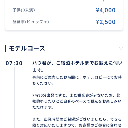
・ダナン市内中心部ホテルは無料送迎です。
¥4,000
子供(3未満)
・ガイドがホテルロビーまでお迎えに伺います。
※ホイアン市内およびダナン郊外ホテルにご宿泊の場
¥2,500
昼食事(ビュッフェ)
合は、別途送迎追加料金が必要となる場合がございま
す。
モデルコース
④ 注意事項・催行条件
・ツアーは毎日催行しております。
07:30
ハウ君が、ご宿泊ホテルまでお迎えに伺い
・2名様以上で催行確定となります。
ます。
・大人1名様のみでご参加の場合は、大人2名様分の料
事前にご案内したお時間に、ホテルロビーにてお待
金を頂戴いたします。
ちください。
・大人1名様＋お子様1名様でご参加の場合、お子様1名
様は大人料金となります。
7時30分出発ですと、まだ観光客が少ないため、比
較的ゆったりとご自身のペースで観光をお楽しみい
ただけます。
【こんな方におすすめ】
✓ ゴールデンブリッジをゆっくり観光したい方
また、出発時間のご希望がございましたら、できる
✓ 日本語で安心して観光したい方
限り対応いたしますので、お客様のご都合に合わせ