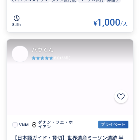
1,000
¥
/
人
8.5h
ハウくん
5.0
(53件)
ダナン・フエ・ホ
プライベート
VNM
イアン
【日本語ガイド・貸切】世界遺産ミーソン遺跡 半