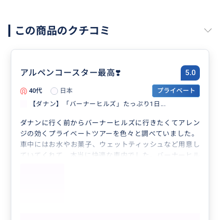
この商品のクチコミ
アルペンコースター最高❣️
5.0
40代
日本
プライベート
【ダナン】「バーナーヒルズ」たっぷり1日...
ダナンに行く前からバーナーヒルズに行きたくてアレン
ジの効くプライベートツアーを色々と調べていました。
車中にはお水やお菓子、ウェットティッシュなど用意し
ていてくれて、本当に快適な車内でした。バーナーヒル
ズ内の回りかたもスムーズでかつ、ポイントを抑えなが
ら我々の行きたいところ、買いたいものを（バーナーヒ
ルズのビール、とスタバのカップ）パーフェクトに案内
してもらえて、プライベートツアーの良さを実感しまし
た。
もっと見る