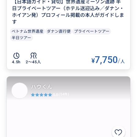
【日本語ガイド・貸切】世界遺産ミーソン遺跡 半
日プライベートツアー（ホテル送迎込み／ダナン・
ホイアン発）プロフィール掲載の本人がガイドしま
す
ベトナム世界遺産
ダナン直行便
プライベートツアー
半日ツアー
7,750
¥
/
人
4.5h
2〜45人
ハウくん
5.0
(54件)