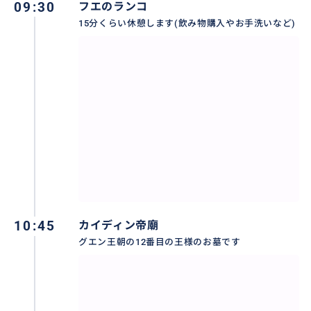
09:30
フエのランコ
15分くらい休憩します(飲み物購入やお手洗いなど)
10:45
カイディン帝廟
ご希望があれば、イオンスーパーにも立ち寄ることが
グエン王朝の12番目の王様のお墓です
できます。
ベトナム限定の商品や、MUJI（無印良品）・UNIQLO
などのアイテムをお土産としてお買い求めいただけま