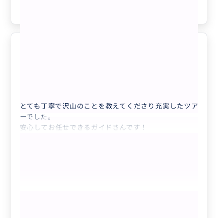
思い出になります。
参考になった
1
今日は、帰国の日、解散してから時間を持て余すので延
長してもらい、ロン橋のファイアーショーまでお付き合
いしてもらって空港に～今日もまた、二日分遊んだ気
分、ハウくんと出会えて良かった！お人柄も日本語も申
し分なし！
最高の思い出となりました！
5.0
また、ベトナムはリピートしたい、そして、ハウくんに
30代
日本
プライベート
お願いしたいと思っています。
【ダナン発】「フエ」世界遺産 一日帰りの...
とても丁寧で沢山のことを教えてくださり充実したツア
ーでした。
安心してお任せできるガイドさんです！
もっと見る
参考になった
2