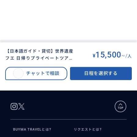
【日本語ガイド・貸切】世界遺産
15,500
¥
~/
人
フエ 日帰りプライベートツアー
BUYMA TRAVEL
>
ダナン・フエ・ホイアンオプショナルツアー
>
（王宮・カイディン帝廟・ティエ
【日本語ガイド・貸切】世界遺産フエ 日帰りプライベートツアー（グエン王
ンムー寺巡り／ホテル送迎込み・
チャットで相談
日程を選択する
宮・カイディン帝廟・ティエンムー寺巡り／ホテル送迎込み・ダナン・ホイ
ダナン・ホイアン発）プロフィー
アン発）プロフィール掲載の本人がガイドします
ル掲載の本人がガイドします
BUYMA TRAVELとは?
リクエストとは?