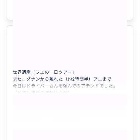
参考になった
0
ダナン発「フエ」世界遺産日帰りツ
5.0
アー
60代
日本
プライベート
【ダナン発】「フエ」世界遺産 一日帰りの...
世界遺産「フエの一日ツアー」
また、ダナンから離れた（約2時間半）フエまで
今日はドライバーさんを頼んでのアテンドでした。
（私達も連日の運転は心配）
カイディン帝リョウ、ティエンムー寺、グエンチョウを
まわってもらい、歴史について色々教えて頂きました。
途中、屋台の果物にも挑戦、食べ方から美味しいか美味
しくないか、ガイドさんとなら安心です。
食事のアテンドも外れなし、お店からメニューからバッ
もっと見る
チリ、旅先で美味しいものに出会える醍醐味は何よりの