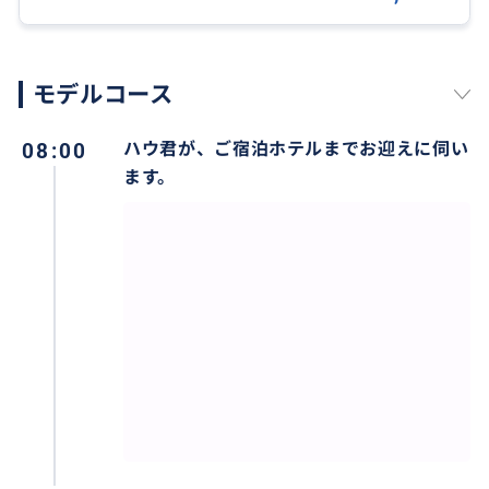
／約1,200円・現地払い）
・カイディン帝廟入場チケット（1名：150,000VND／
約900円・現地払い）
モデルコース
＜注意事項・催行条件＞
08:00
ハウ君が、ご宿泊ホテルまでお迎えに伺い
・ツアーは2名様より催行、毎日実施しております。
ます。
お申し込み人数が2名様に達した時点で催行確定となり
ます。
※大人1名様でご参加の場合は、大人2名様分の料金を
頂戴いたします。
※大人1名様＋お子様でご参加の場合は、お子様1名様
を大人料金としてご案内いたします。
おすすめ