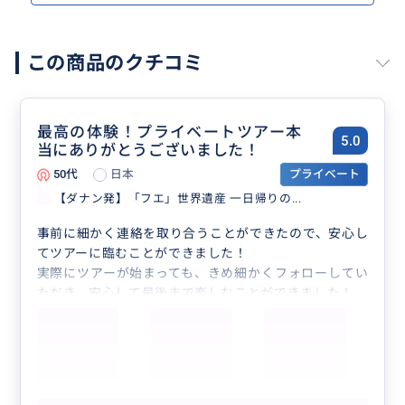
この商品のクチコミ
最高の体験！プライベートツアー本
5.0
当にありがとうございました！
50代
日本
プライベート
【ダナン発】「フエ」世界遺産 一日帰りの...
事前に細かく連絡を取り合うことができたので、安心し
てツアーに臨むことができました！
実際にツアーが始まっても、きめ細かくフォローしてい
ただき、安心して最後まで楽しむことができました！
初めてのベトナムで、あまりの暑さに体がついていけそ
うになったのですが、細かく休憩を入れてくださり、エ
アコン完備の綺麗な車で往復の時間を休むことができた
ので、体力万全で楽しむことができました。
プライベートツアーだからこそ、私たちの年齢に合わせ