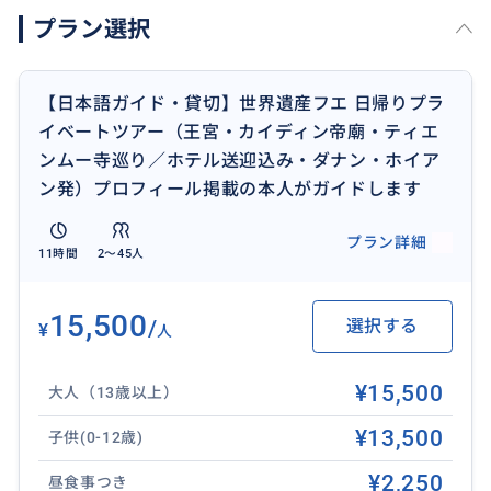
「どんなガイドが来るのかわからない…」という心配も
プラン選択
なく、安心してご参加いただけます。
＜ホテル送迎について＞
【日本語ガイド・貸切】世界遺産フエ 日帰りプラ
・出発場所：ダナン・ホイアン発
イベートツアー（王宮・カイディン帝廟・ティエ
・ダナン市内中心エリアは無料送迎です。日本語ガイ
ンムー寺巡り／ホテル送迎込み・ダナン・ホイア
ドがホテルロビーまでお迎えに伺います。
ン発）プロフィール掲載の本人がガイドします
※ホイアンエリア、またはダナン市内中心部以外にご宿
泊の場合は、別途送迎料金が発生する場合がありま
プラン詳細
11時間
2〜45人
す。
＜ツアー料金に含まれるもの＞
15,500
/
選択する
¥
人
・日本語ガイド
・貸切専用車
¥15,500
大人（13歳以上）
・お水（1名様につき1本）
¥13,500
子供(0-12歳)
＜ツアー料金に含まれないもの＞
¥2,250
昼食事つき
・フエ王宮（大内）入場チケット（1名：200,000VND