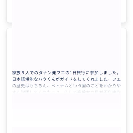
もっと見る
たコースを選ぶことができました。
トイレの場所から水分補給の場所、アイスクリームが買
参考になった
0
える場所、風通しがいい場所など、自分たちでは絶対わ
からないことを教えていただき感謝しております。
ベトナムツアー全体に関する細い質問にも丁寧に答えて
いただき、不安なことが全くなかったです！
両親との良い旅の思い出ができまし
その他にも知りたい情報を笑顔で答えてくださり、安心
5.0
た😃
いたしました。
50代
日本
プライベート
お土産を買う場所も、私たちの希望に合わせたところに
無事に送迎していただいたので嬉しかったです！
【ダナン発】「フエ」世界遺産 一日帰りの...
絶対にお勧めのガイドさんです。
家族５人でのダナン発フエの1日旅行に参加しました。
本当にありがとうございました！
日本語堪能なハウくんがガイドをしてくれました。フエ
の歴史はもちろん、ベトナムという国のことをわかりや
すく説明してくれたこと、そして高齢かつ目が不自由な
父のことも気にかけてくれ、とても思い出に残る旅とな
りました。
ハウくんにお願いしてよかったです✌️
ありがとうございました😊
もっと見る