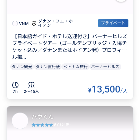
ダナン・フエ・ホ
プライベート
VNM
イアン
【日本語ガイド・ホテル送迎付き】バーナーヒルズ
プライベートツアー（ゴールデンブリッジ・入場チ
ケット込み／ダナンまたはホイアン発）プロフィー
ル掲...
ダナン観光
ダナン直行便
ベトナム旅行
バーナーヒルズ
13,500
¥
/
人
7h
2〜45人
ハウくん
5.0
(54件)