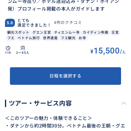
ンムー寺巡り／ホテル送迎込み・ダナン・ホイアン
発）プロフィール掲載の本人がガイドします
とても
4件のクチコミ
5.0
満足できました！
観光スポット
グエン王宮
ティエンムー寺
カイディン帝廟
王宮
フエ
ベトナム旅行
世界遺産
フエ観光
お寺
15,500
¥
/
人
11h
2〜45人
日程を選択する
ツアー・サービス内容
＜このツアーの魅力・体験できること＞
・ダナンから約2時間30分。ベトナム最後の王朝・グエ