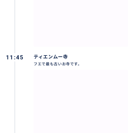
すので、とても人気があります。
もちろん、スーパーに寄らずにそのままダナン市内へ
お戻りいただくことも可能です。お客様のご希望に合
わせてご案内いたします。
11:45
ティエンムー寺
フエで最も古いお寺です。