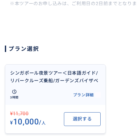
※本ツアーのお申し込みは、ご利用日の2日前までとなりま
おすすめ
プラン選択
シンガポール夜景ツアー＜日本語ガイド/
リバークルーズ乗船/ガーデンズバイザベ
イ＆マリーナベイサンズの光と音のショ
プラン詳細
ー（スペクトラ）鑑賞＞ O3
3時間
¥11,700
選択する
10,000
/
¥
人