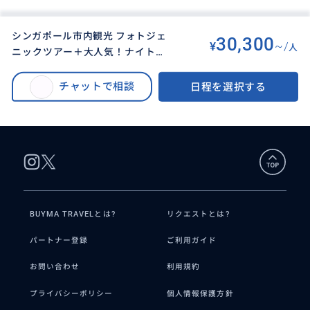
シンガポール市内観光 フォトジェ
30,300
¥
~/
人
ニックツアー＋大人気！ナイトサ
BUYMA TRAVEL
>
シンガポールオプショナルツアー
>
ファリ ＜午後出発 / 日本語ガイド
シンガポール市内観光 フォトジェニックツアー＋大人気！ナイトサファリ ＜
付き / リバーボート乗船でマーラ
チャットで相談
日程を選択する
午後出発 / 日本語ガイド付き / リバーボート乗船でマーライオン鑑賞/夕食な
イオン鑑賞/夕食なし＞NPZ
し＞NPZ
BUYMA TRAVELとは?
リクエストとは?
パートナー登録
ご利用ガイド
お問い合わせ
利用規約
プライバシーポリシー
個人情報保護方針