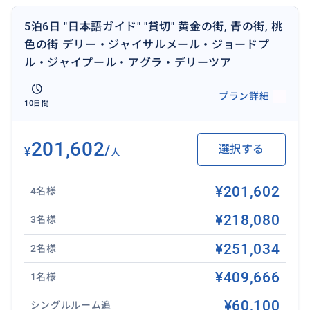
だきます。
5泊6日 "日本語ガイド" "貸切" 黄金の街, 青の街, 桃
デザートキャンプで夕食と伝統舞踊鑑賞。
色の街 デリー・ジャイサルメール・ジョードプ
夜には砂漠で美しい満天の星空を眺めることができま
ル・ジャイプール・アグラ・デリーツア
す。
デザートキャンプ泊。
プラン詳細
10日間
※デザートキャンプは基本的な設備のみとなります。
201,602
/
選択する
¥
人
**3日目：ジャイサルメール → ジョードプル（285km /
約5時間）**
¥201,602
4名様
朝食後、ジョードプルへ移動。
ローカルレストランで昼食。
¥218,080
3名様
¥251,034
2名様
その後、メヘランガール城、ジャスワント・タダを観
光。
¥409,666
1名様
ホテルへ戻り、少し休憩。
¥60,100
シングルルーム追