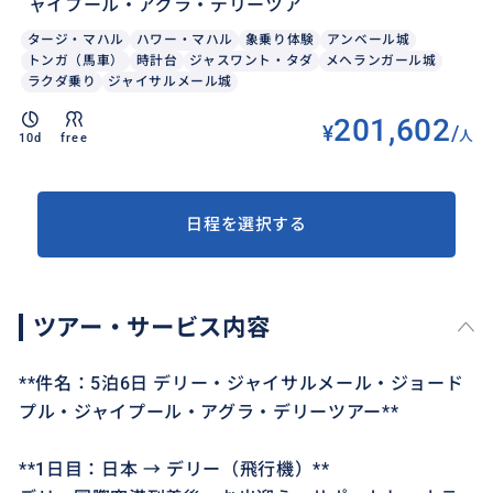
ャイプール・アグラ・デリーツア
タージ・マハル
ハワー・マハル
象乗り体験
アンベール城
トンガ（馬車）
時計台
ジャスワント・タダ
メヘランガール城
ラクダ乗り
ジャイサルメール城
201,602
¥
/
人
10d
free
日程を選択する
ツアー・サービス内容
**件名：5泊6日 デリー・ジャイサルメール・ジョード
プル・ジャイプール・アグラ・デリーツアー**
**1日目：日本 → デリー（飛行機）**