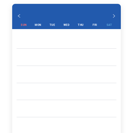
ら見学します。
その後、フライト時間に合わせてデリー国際空港へ送
迎し、日本行きのフライトに搭乗。
SUN
MON
TUE
WED
THU
FRI
SAT
これにて弊社サービス終了となります。