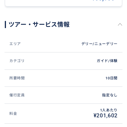
その後、時計台を訪れ、トンガ（馬車）乗車を楽しみ
ながらバザールを散策します。
夕食後、ジョードプルのホテルに宿泊。
ツアー・サービス情報
**4日目：ジョードプル → ジャイプール（列車 05:30 /
09:20）**
エリア
デリー/ニューデリー
早朝、ジョードプル駅へ送迎し、ジャイプール行き列
車に乗車します。
カテゴリ
ガイド/体験
ジャイプール到着後、アンベール城を観光。
所要時間
10日間
アンベール城では象乗りをお楽しみいただけます。
（VIP移動などの理由で象乗りができない場合は、アン
ベール城頂上まで専用車でご案内します。）
催行定員
指定なし
ジャル・マハル周辺を散策し、写真撮影。
1人あたり
料金
¥201,602
ジャイプールのローカルレストランで昼食後、シテ
ィ・パレス、天文台を観光し、ホテルへチェックイ