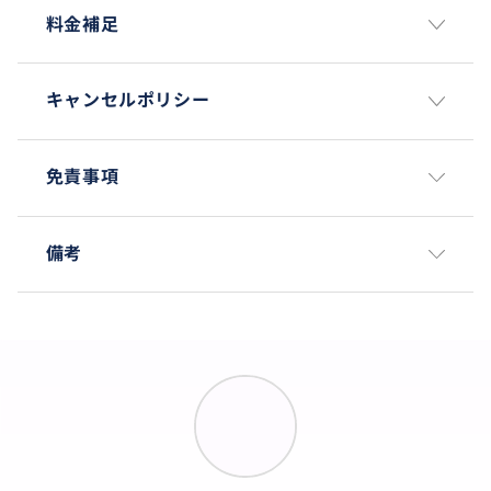
ン。
料金補足
夕食時にはラジャスタン民族舞踊をご覧いただけます。
夜にはハワー・マハル（風の宮殿）のライトアップを
キャンセルポリシー
外観からお楽しみください。
ジャイプールのホテルに宿泊。
免責事項
ご希望の場合、この日に占星術師との面談も可能で
す。
備考
ガイドと相談のうえ、1名様 USD 10 を現地にて直接お
支払いください。
**5日目：ジャイプール → アグラ（235km / 約5時間）
**
朝食後、チャンド・バオリを観光しながらアグラへ移
動。
アグラのローカルレストランで昼食。