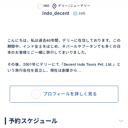
IND
デリー/ニューデリー
その後、タージ・マハルとアグラ城を観光します。
Indo_decent
50代
夕食後、アグラのホテルに宿泊。
この日、ご希望のお客様はアーユルヴェーダマッサー
ジを体験できます。
こんにちは。私は過去40年間、デリーに在住しております。この
料金は現地払いとなりますので、ガイドにご相談くだ
期間中、インド全土をはじめ、ネパールやブータンでも多くの日
本のお客様とご一緒に旅行してまいりました。
さい。
その後、2001年にデリーにて「Decent Indo Tours Pvt. Ltd.」と
※タージ・マハルは毎週金曜日休館です。
いう旅行会社を設立し、現在は創業から...
**6日目：アグラ → デリー（210km / 約4時間） → 日
本（飛行機）**
プロフィールを詳しく見る
朝食後、デリーへ移動し、クトゥブ・ミナールを観
光。
予約スケジュール
昼食後、大統領官邸、国会議事堂、インド門を外観か