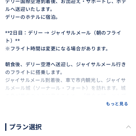
デリー国際空港到着後、お出迎え・サポートし、ホテ
ルへ送迎いたします。
デリーのホテルに宿泊。
**2日目：デリー → ジャイサルメール（朝のフライ
ト）**
※フライト時間は変更になる場合があります。
朝食後、デリー空港へ送迎し、ジャイサルメール行き
のフライトに搭乗します。
ジャイサルメール到着後、車で市内観光し、ジャイサ
ルメール城（ソーナール・フォート）を訪れます。城
の色が黄金のように見えるため、「黄金の城」とも呼
ばれています。
もっと見る
ソーナール・フォートで昼食。
プラン選択
昼食後、デザートキャンプへ移動。
砂漠でジープライドとラクダサファリをお楽しみいた