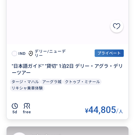
デリー/ニューデ
プライベート
IND
リー
"日本語ガイド" "貸切" 1泊2日 デリー・アグラ・デリ
ーツアー
タージ・マハル
アーグラ城
クトゥブ・ミナール
リキシャ乗車体験
44,805
¥
/
人
5d
free