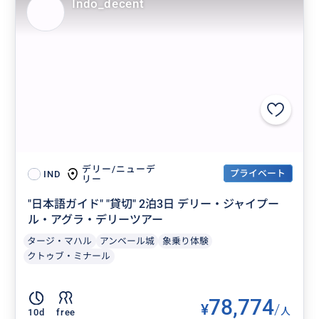
Indo_decent
デリー/ニューデ
プライベート
IND
リー
"日本語ガイド" "貸切" 2泊3日 デリー・ジャイプー
ル・アグラ・デリーツアー
タージ・マハル
アンベール城
象乗り体験
クトゥブ・ミナール
78,774
¥
/
人
10d
free