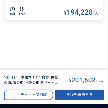
194,228
¥
/
人
10d
free
5泊6日 "日本語ガイド" "貸切" 黄金
201,602
¥
~/
人
の街, 青の街, 桃色の街 デリー・ジ
BUYMA TRAVEL
>
デリー/ニューデリーオプショナルツアー
>
ャイサルメール・ジョードプル・
5泊6日 "日本語ガイド" "貸切" 黄金の街, 青の街, 桃色の街 デリー・ジャイサ
ジャイプール・アグラ・デリーツ
チャットで相談
日程を選択する
ルメール・ジョードプル・ジャイプール・アグラ・デリーツア
ア