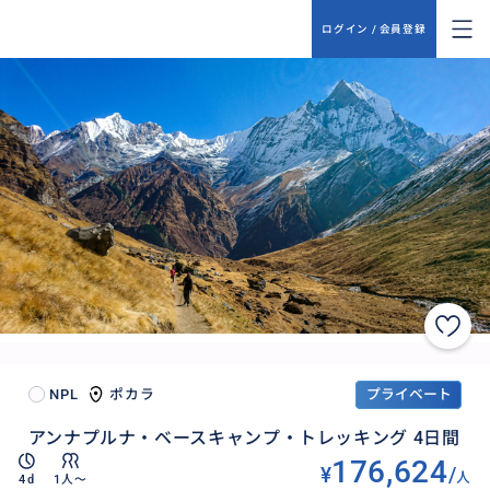
ログイン / 会員登録
NPL
ポカラ
プライベート
アンナプルナ・ベースキャンプ・トレッキング 4日間
176,624
¥
/
人
4d
1人〜