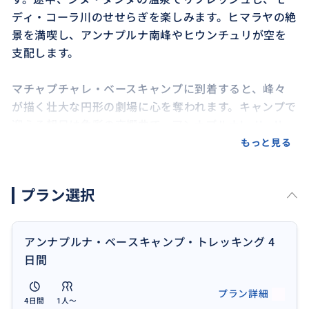
ディ・コーラ川のせせらぎを楽しみます。ヒマラヤの絶
景を満喫し、アンナプルナ南峰やヒウンチュリが空を
支配します。
マチャプチャレ・ベースキャンプに到着すると、峰々
が描く壮大な円形の劇場に心を奪われます。キャンプで
迎える朝日は色彩の交響曲で、アンナプルナI、II、II
I、そしてガンガプルナのパノラマが広がります。標高
もっと見る
4,130メートルに立ち、そびえ立つ巨峰に囲まれた高揚
感を味わえます。
プラン選択
下山では、竹林、滝、段々畑が一歩ごとに思い出とな
ります。チョムロンのような伝統的な村を訪れ、温か
アンナプルナ・ベースキャンプ・トレッキング 4
いもてなしとお茶のひとときを楽しみます。アンナプル
日間
ナ・サンクチュアリでは、雪に覆われた峰々と高山草
原の聖域が広がります。
プラン詳細
4日間
1人〜