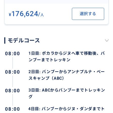
急峻なモディ・コーラ峡谷に挑戦すれば、素晴らしい
景色が待っています。歩みを戻す途中で、旅の巡る美し
176,624
/
選択する
¥
人
さに感謝します。ガンドルクでは伝統舞踊や温かいもて
なしで文化に浸り、ナヤプルでトレッキングを終える
と、達成感と郷愁が入り混じります。
モデルコース
08:00
1日目: ポカラからジヌへ車で移動後、バ
ンブーまでトレッキン
08:00
2日目: バンブーからアンナプルナ・ベー
スキャンプ（ABC）
08:00
3日目: ABCからバンブーまでトレッキン
グ
08:00
4日目: バンブーからジヌ・ダンダまでト