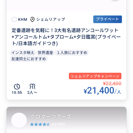
プライベート
シェムリアップ
KHM
定番遺跡を気軽に！3大有名遺跡アンコールワット
+アンコールトム+タプローム+夕日鑑賞(プライベー
ト/日本語ガイドつき)
インスタ映え
世界遺産
１人旅におすすめ
友達同士におすすめ
シェムリアップキャンペーン
¥22,400
21,400
¥
/
人
10.5h
2人〜
クロマーツアーズ
4.2
(8件)