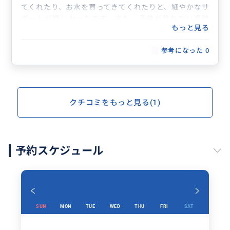
てくれたり、お水を買ってきてくれたりと、細やかなサ
ポートが嬉しかったです。また、子供が登れない遺跡
もっと見る
（バプーオン）の観光中には子供を見ていてくださり、
本当に助かりました。
参考になった
0
遺跡の素晴らしさは言うまでもないですが、ガイドさん
のご家族のお話からカンボジアの生の事情を聞けたの
も、日本語が通じるからこその楽しみでした。
外国の観光地は一生に一度の機会になることも多いです
が、コミュニケーションのストレスがない価値を改めて
クチコミをもっと見る(1)
実感しました。現地では他言語のガイドの需要も高そう
ですが、ぜひ今後もこの素晴らしい日本語ガイドのツア
ーを続けていただきたいです。ありがとうございまし
た！
予約スケジュール
SUN
MON
TUE
WED
THU
FRI
SAT