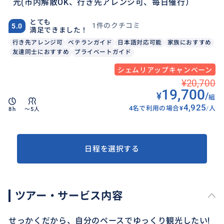
光(市内解散OK、行き先アレンジ可、毎日催行）
とても
1件のクチコミ
5.0
満足できました！
行き先アレンジ可
ベテランガイド
日本語対応可能
家族におすすめ
友達同士におすすめ
プライベートガイド
シェムリアップキャンペーン
¥20,700
19,700
¥
/
組
4,925
4名で利用の場合
¥
/
人
8h
〜5人
日程を選択する
ツアー・サービス内容
せっかくだから、自分のペースでゆっくり観光したい!