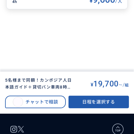
¥
/
人
4h
5名様まで同額！カンボジア人日
19,700
¥
~/
組
本語ガイド＋貸切バン車両8時間
BUYMA TRAVEL
>
シェムリアップオプショナルツアー
>
チャーター シェムリアップを自由
5名様まで同額！カンボジア人日本語ガイド＋貸切バン車両8時間チャーター
に観光(市内解散OK、行き先アレ
チャットで相談
日程を選択する
シェムリアップを自由に観光(市内解散OK、行き先アレンジ可、毎日催行）
ンジ可、毎日催行）