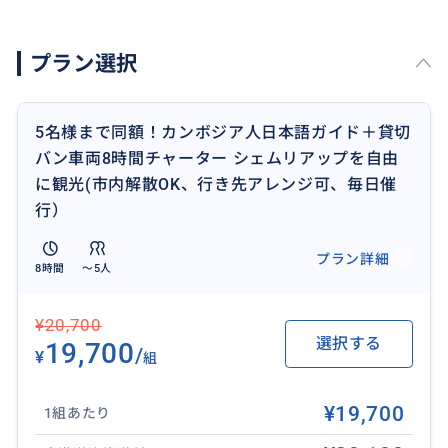
https://travel.buyma.com/service/a011502/ic010101
260226000012/
プラン選択
※下記ピークシーズン中はお受け出来ないこともござ
います。お問い合わせ下さい。
5名様まで同額！カンボジア人日本語ガイド＋貸切
年末年始はピークシーズン料金が適用となります。
バン車両8時間チャーター シェムリアップを自由
・GW
に観光(市内解散OK、行き先アレンジ可、毎日催
・お盆
行）
・シルバーウィーク
・年末年始
プラン詳細
8時間
〜5人
＜ご注意点＞
¥20,700
・表示価格は、1台あたりの料金です。
選択する
19,700
・アンコールワット周辺遺跡、シェムリアップ市内の
/
¥
組
観光のみのチャーター料金となっております。
・チャーター時間は午前8時～午後9時までの間で8時間
¥19,700
1組あたり
となります。