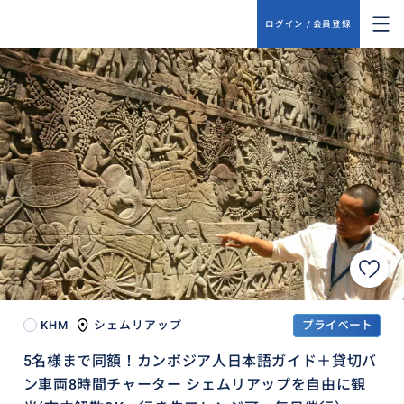
ログイン / 会員登録
KHM
シェムリアップ
プライベート
5名様まで同額！カンボジア人日本語ガイド＋貸切バ
ン車両8時間チャーター シェムリアップを自由に観