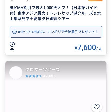
BUYMA割引で最大1,000円オフ！【日本語ガイド
付】東南アジア最大！トンレサップ湖クルーズ＆水
上集落見学＋絶景夕日鑑賞ツアー
8/8～8/16参加は、カンボジア伝統菓子プレゼント！
7,600
¥
/
人
4h
クロマーツアーズ
4.2
(8件)