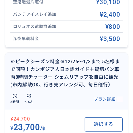
¥30,100
・朝8時より前にご利用の際、夜9時以降にご利用の際
空港送迎片道付
は深夜早朝料金がかかります。ご注文時にご選択くだ
¥2,400
バンテアイスレイ追加
さい。
・チャーター時間を超えた場合、1時間につき15US$/
¥800
ロリュオス遺跡群追加
台で延長可能です。延長料金のお支払いは、延長の際
¥3,500
深夜早朝料金
に当日ガイドへアメリカドル現金でお支払いくださ
い。
・アンコールワットで朝日鑑賞の際は朝日鑑賞料金が
※ピークシーズン料金※12/26～1/3まで 5名様ま
必要でございます。
で同額！カンボジア人日本語ガイド＋貸切バン車
・トンレサップ湖、郊外の遠方遺跡等へ行かれる場合
両8時間チャーター シェムリアップを自由に観光
は、追加料金が発生いたしますので、予めご了承くだ
(市内解散OK、行き先アレンジ可、毎日催行）
さい。備考欄をご確認ください。
・チャーター観光場所は、事前に無料相談が可能です
プラン詳細
のでお気軽にお問い合わせ下さい。
8時間
〜5人
・その他、記載のない遠距離遺跡については別途お問
い合わせ下さい。
¥24,700
選択する
23,700
・各遺跡や施設の入場券及び食事、飲み物は料金に含
/
¥
組