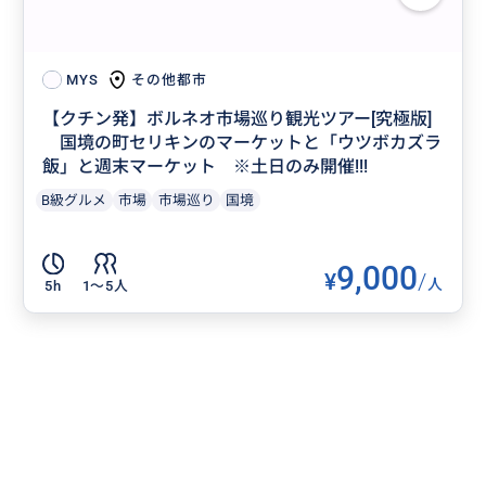
その他都市
MYS
【クチン発】ボルネオ市場巡り観光ツアー[究極版]
国境の町セリキンのマーケットと「ウツボカズラ
飯」と週末マーケット ※土日のみ開催!!!
B級グルメ
市場
市場巡り
国境
9,000
¥
/
人
5h
1〜5人