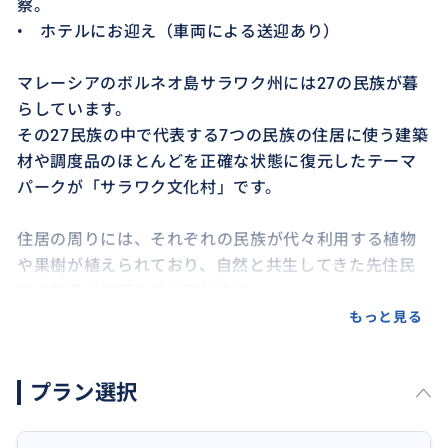
察。
• ホテルにお迎え（車両による送迎あり）
マレーシアのボルネオ島サラワク州には27の民族が暮
らしています。
その27民族の中で代表する7つの民族の住居に使う建築
材や調度品のほとんどを正確な状態に復元したテーマ
パークが「サラワク文化村」です。
住居の周りには、それぞれの民族が代々利用する植物
や果樹が植えられており、自然と共生してきた先住民
族の知恵と知識も感じ取れます。
もっと見る
サラワク州の最大人口を誇る先住民族の雄イバン系、
外部の文化の影響が垣間見えるビダユ系、森の流浪の
プラン選択
民プナン系、高尚な文化を有するオラン・ウルー系、
水の民メラナウ系、そして、海岸沿いに広がるマレー
系、農業の新しい息を吹き込んだ中国系の7つの民族の