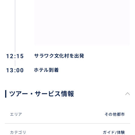
米粉やタピオカ粉からできる、先住民族の伝統的なお
12:15
菓子。
サラワク文化村を出発
また、甘みは、ニッパヤシからとれるヤシ黒蜜(グラ・
13:00
ホテル到着
アポン)を使われ、自然の風味です（購入可能）。
ツアー・サービス情報
おすすめ
エリア
その他都市
カテゴリ
ガイド/体験