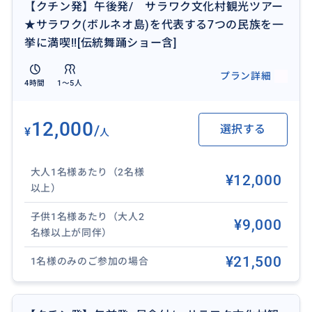
【クチン発】午後発/ サラワク文化村観光ツアー
10:00 先住民族の住居を見学
★サラワク(ボルネオ島)を代表する7つの民族を一
- ビダユ族/イバン族/プナン族/
挙に満喫!![伝統舞踊ショー含]
オランウルー族/メラナウ族/マレー人/中
華
プラン詳細
4時間
1〜5人
11:30 伝統舞踊のショーを観賞(約40分)
12:15 サラワク文化村を出発
13:00 ホテルにご帰着
12,000
/
選択する
¥
人
【必要な持ちもの】
大人1名様あたり（2名様
- 歩きやすい洋服と靴
¥12,000
以上）
- 建物の構造上、スカートはご遠慮ください
- 帽子
子供1名様あたり（大人2
¥9,000
- リュック
名様以上が同伴）
- 防虫クリーム/スプレー
¥21,500
1名様のみのご参加の場合
- 日除け止めクリーム
- 雨具(折り畳み傘/レインコート)
- ミネラル・ウォーター