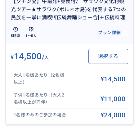
【クチン発】午前発+昼食付/ サラワク文化村観
- カメラなど
光ツアー★サラワク(ボルネオ島)を代表する7つの
民族を一挙に満喫!![伝統舞踊ショー含]＋伝統料理
**ご案内【重要】**
下記の日時はイベント開催のため、午前/午後とも通常
プラン詳細
ツアーが催行できません。ご予約の方は、下記以外の
5時間
1〜5人
日時でのご予約をお願いいたします。
14,500
/
選択する
¥
人
1.2026年4月03日~04日Live Music Concert
2.2026年5月01日~02日Borneoland Music Festival
大人1名様あたり（2名様
3.2026年5月23日~24日Sarawak Harvest & Folklore F
¥14,500
以上）
estival
4.2026年6月26日~28日Rainforest World Music Festiv
子供1名様あたり（大人2
¥11,000
al
名様以上が同伴）
5.2026年7月11日~12日Boots & Beers
¥24,000
1名様のみのご参加の場合
6.2026年7月18日 Project Horahorey
7.2026年8月29日~30日Rock in The Jungle
8.2026年9月19日~20日Sarawak Gastronomy Festival