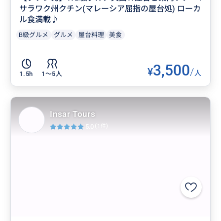
サラワク州クチン(マレーシア屈指の屋台処) ローカ
ル食満載♪
B級グルメ
グルメ
屋台料理
美食
3,500
¥
/
人
1.5h
1〜5人
Insar Tours
5.0
(1件)