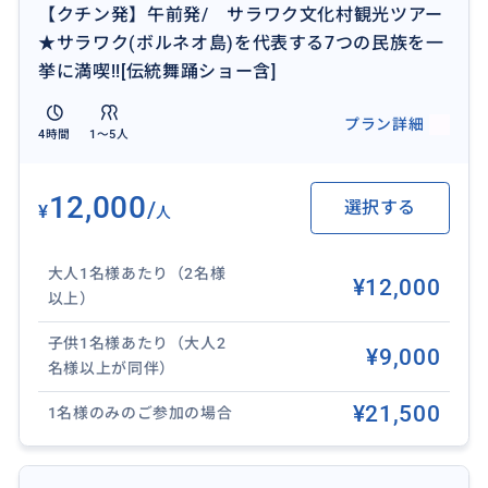
【クチン発】午前発/ サラワク文化村観光ツアー
住居とその生活ぶりを見学できます。各民族の一部の
★サラワク(ボルネオ島)を代表する7つの民族を一
スタッフは、実際の民族出身の方もいます。
挙に満喫!![伝統舞踊ショー含]
建物内では、植物やお米から作ったお菓子調理の実演
プラン詳細
4時間
1〜5人
や木工細工作成、楽器作成など、伝統工芸が盛り沢山
で、バンブーダンスや伝統コマ回し、狩猟のための吹
矢などの体験も可能です。
12,000
/
選択する
¥
人
1日2回(11:30、16:00)の約40分の伝統舞踊のショー
大人1名様あたり（2名様
は、特設シアターにて大スペクタクルな迫力あるもの
¥12,000
以上）
です。
各民族のそれぞれの代表的な舞踊をご覧いただけま
子供1名様あたり（大人2
¥9,000
す。
名様以上が同伴）
¥21,500
1名様のみのご参加の場合
【旅程表】
09:00 ご宿泊ホテルにお迎え
09:45 サラワク文化村に到着後、入村登録