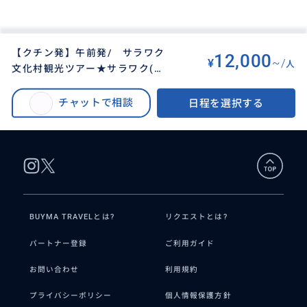
【クチン発】午前発/ サラワク
12,000
¥
~/
人
文化村観光ツアー★サラワク(ボ
BUYMA TRAVEL
>
その他都市オプショナルツアー
>
ルネオ島)を代表する7つの民族を
【クチン発】サラワク文化村観光ツアー★サラワク(ボルネオ島)を代表する7
一挙に満喫!![伝統舞踊ショー含]
チャットで相談
日程を選択する
つの民族を一挙に満喫!![伝統舞踊ショー含]
BUYMA TRAVELとは?
リクエストとは?
パートナー登録
ご利用ガイド
お問い合わせ
利用規約
プライバシーポリシー
個人情報保護方針