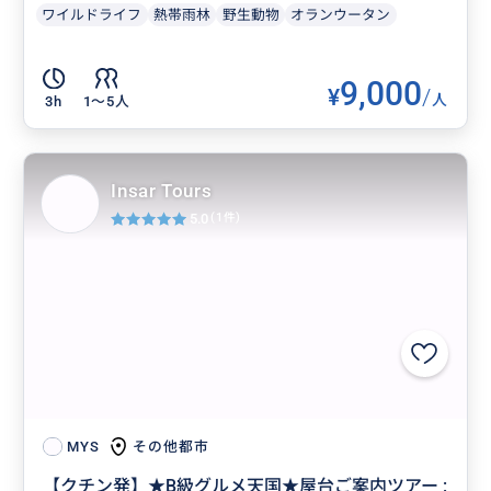
ワイルドライフ
熱帯雨林
野生動物
オランウータン
9,000
¥
/
人
3h
1〜5人
Insar Tours
5.0
(1件)
その他都市
MYS
【クチン発】★B級グルメ天国★屋台ご案内ツアー :