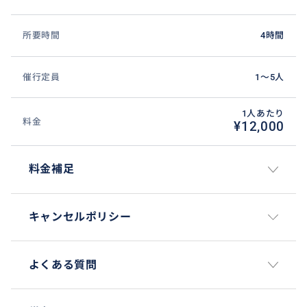
所要時間
4時間
催行定員
1〜5人
1人あたり
料金
¥12,000
料金補足
この施設は、午前（1130～）と午後（1630～）の1日2
回、特設シアターにて、伝統舞踊のショーが観覧可能
です。
キャンセルポリシー
イバン族、ビダユ族、メラナウ族、オランウルー族、
マレーの伝統衣装を纏っての舞踊は、迫力満点です。
よくある質問