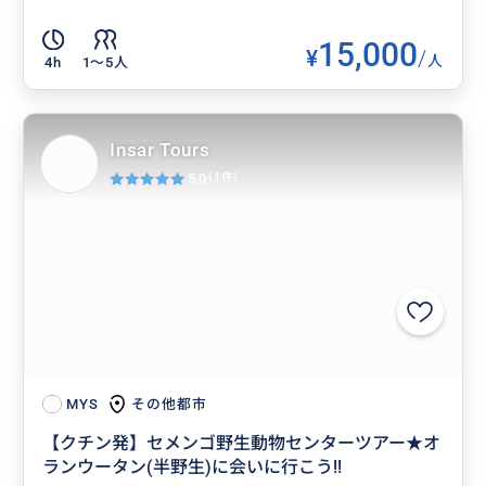
15,000
¥
/
人
4h
1〜5人
Insar Tours
5.0
(1件)
その他都市
MYS
【クチン発】セメンゴ野生動物センターツアー★オ
ランウータン(半野生)に会いに行こう!!