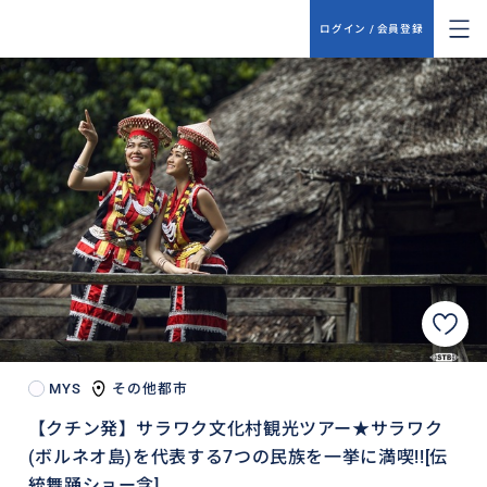
ログイン / 会員登録
MYS
その他都市
【クチン発】サラワク文化村観光ツアー★サラワク
(ボルネオ島)を代表する7つの民族を一挙に満喫!![伝
統舞踊ショー含]