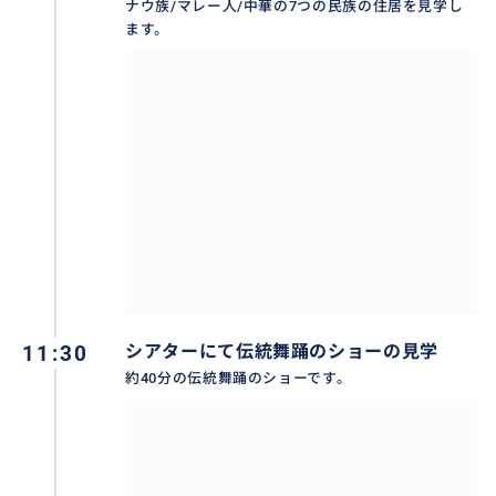
ナウ族/マレー人/中華の7つの民族の住居を見学し
ボルネオ島のサラワク州は、多様な民族でカラフルで
ます。
す。
代表する7つの民族の住居を、ほぼ完全に復元し、その
住居の周りには、民族に関連した植物が育ちます。
写真は、イバン族の住居にて、歓迎の踊りをしてくれ
ています。
おすすめ
11:30
シアターにて伝統舞踊のショーの見学
約40分の伝統舞踊のショーです。