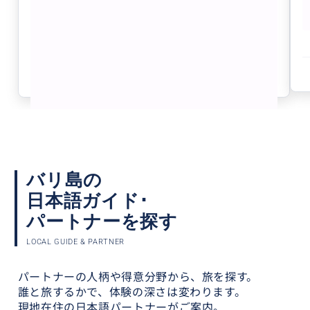
緻密な計画を立てて行くのも悪くないですが、体験し
日本生まれ・日本語対応、現在はイン
たい事や見てみたいものをガイドさんにお伝えしアレ
ドネシア国籍の在住者 1日貸切カーチ
ンジしてもらう方が、私の場合は発見が多く楽しめま
ャーター4名で利用の場合 ¥3,250／
した。
クチコミの商品を見る
人 バリ島は渋滞があり〜 → カーチャ
朝の出発は早い時間が渋滞少なくお勧めです。訪問地
ーターが便利
参考になった
0
でのチップや入場料が必要なケースもあるため、現金
は必要です。
肝心の行き先は、朝8時集合→バギー体験（予約して
いただきました）→たくさんの蝶見学→ランチ→ブラ
ンコ→滝→コーヒー園→寺院散策→伝統舞踊→お土産
→夕食。
丸一日お世話になりましたが、次もお願いしたいで
バリ島の
す。家族4人とても楽しい思い出になり、心より感謝
日本語ガイド･
いたします。
パートナーを探す
LOCAL GUIDE & PARTNER
パートナーの人柄や得意分野から、旅を探す。
誰と旅するかで、体験の深さは変わります。
現地在住の日本語パートナーがご案内。