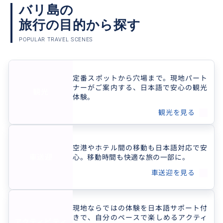
ゥ スウェチャ(I Ketut Suweca) カリスマバ
バリ島の
リツアーのモットーである「お客様に楽し
旅行の目的から探す
い...
POPULAR TRAVEL SCENES
クチコミ
定番スポットから穴場まで。現地パート
ナーがご案内する、日本語で安心の観光
観光
ガイドさんがすごくいい人だった
体験。
観光を見る
2026/8/2
20代
色々おすすめスポットなど紹介してくれて有意
義な時間を過ごせた
空港やホテル間の移動も日本語対応で安
車送迎
心。移動時間も快適な旅の一部に。
車送迎を見る
現地ならではの体験を日本語サポート付
きで、自分のペースで楽しめるアクティ
アクティビティ