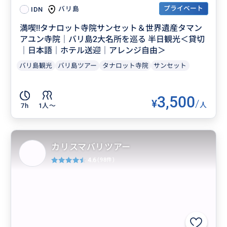
プライベート
バリ島
IDN
満喫‼️タナロット寺院サンセット＆世界遺産タマン
アユン寺院｜バリ島2大名所を巡る 半日観光＜貸切
｜日本語｜ホテル送迎｜アレンジ自由＞
バリ島観光
バリ島ツアー
タナロット寺院
サンセット
3,500
¥
/
人
7h
1人〜
カリスマバリツアー
4.6
(98件)