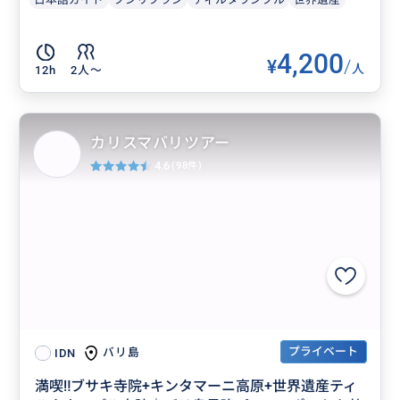
4,200
¥
/
人
12h
2人〜
カリスマバリツアー
4.6
(98件)
プライベート
バリ島
IDN
満喫‼️ブサキ寺院+キンタマーニ高原+世界遺産ティ