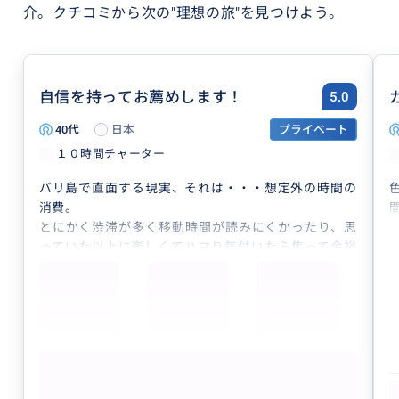
介。
クチコミから次の"理想の旅"を見つけよう。
自信を持ってお薦めします！
5.0
40代
日本
プライベート
１０時間チャーター
バリ島で直面する現実、それは・・・想定外の時間の
消費。
とにかく渋滞が多く移動時間が読みにくかったり、思
っていた以上に楽しくてハマり気付いたら焦って余裕
無くなることも。
そんな時に、こちらのツアーでは状況に応じた臨機の
スケジュール調整や行き先の営業状況の確認、代替案
などを適切に提供してくれます。
また、お店や観光地では同行していただき、解説や通
もっと見る
訳していただいたことで言葉の壁を忘れ異国文化を理
解し楽しむことができました。
【初めてのバリ島・家族旅行も安心】