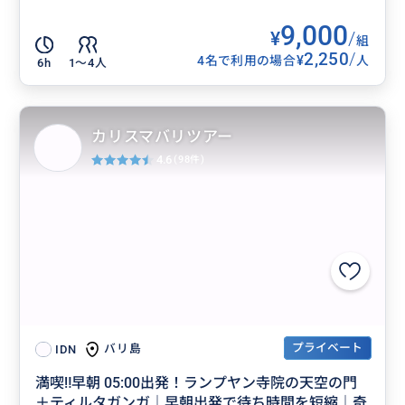
9,000
¥
/
組
2,250
/
¥
4名で利用の場合
人
6h
1〜4人
カリスマバリツアー
4.6
(98件)
プライベート
バリ島
IDN
満喫‼️早朝 05:00出発！ランプヤン寺院の天空の門
＋ティルタガンガ｜早朝出発で待ち時間を短縮｜奇