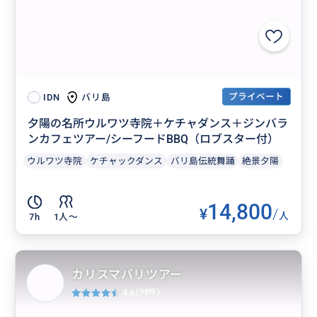
プライベート
バリ島
IDN
夕陽の名所ウルワツ寺院＋ケチャダンス＋ジンバラ
ンカフェツアー/シーフードBBQ（ロブスター付）
ウルワツ寺院
ケチャックダンス
バリ島伝統舞踊
絶景夕陽
14,800
¥
/
人
7h
1人〜
カリスマバリツアー
4.6
(98件)