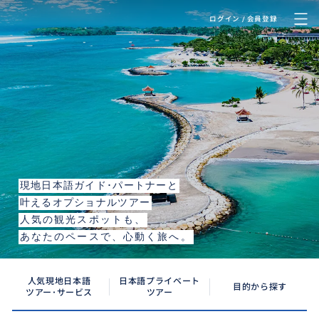
ログイン / 会員登録
Bali Island
バリ島
現地日本語ガイド･パートナーと
叶えるオプショナルツアー
人気の観光スポットも、
あなたのペースで、心動く旅へ。
人気現地日本語
日本語プライベート
目的から探す
ツアー･サービス
ツアー