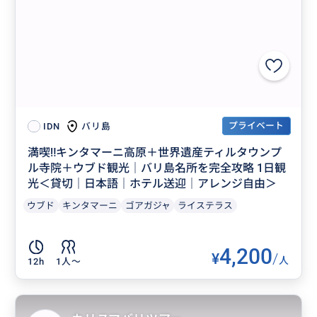
プライベート
バリ島
IDN
満喫‼️キンタマーニ高原＋世界遺産ティルタウンプ
ル寺院＋ウブド観光｜バリ島名所を完全攻略 1日観
光＜貸切｜日本語｜ホテル送迎｜アレンジ自由＞
ウブド
キンタマーニ
ゴアガジャ
ライステラス
4,200
¥
/
人
12h
1人〜