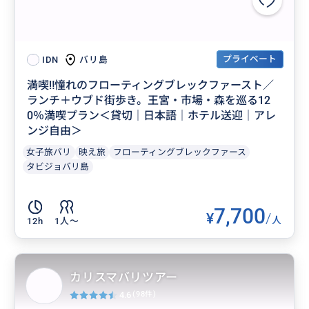
プライベート
バリ島
IDN
満喫‼️憧れのフローティングブレックファースト／
ランチ＋ウブド街歩き。王宮・市場・森を巡る12
0％満喫プラン＜貸切｜日本語｜ホテル送迎｜アレ
ンジ自由＞
女子旅バリ
映え旅
フローティングブレックファース
タビジョバリ島
7,700
¥
/
人
12h
1人〜
カリスマバリツアー
4.6
(98件)