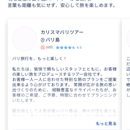
言葉も距離も気にせず、安心して旅を楽しめます。
カリスマバリツアー
バリ島
4.6
50代
バリ旅行を、もっと楽しく！
私たちは、愉快で頼もしいスタッフとともに、お客様
の楽しい旅をプロデュースするツアー会社です。
お客様一人一人に合わせた特別な旅のプランをご提案
出来るよう心がけております。 笑顔が広がる旅の思い
出づくりのために、 経験豊富なドライバーたちが、お
客様のご希望、ご予算、時間に合わせてプランニング
いたします。
観光地として人気が高いバリ島は、神々が住む島とも
言われ、 昔から伝わる儀式やお祭り、バリ舞踊、絵画
や木彫りなど、 伝統的な文化や芸術が島のあちこちに
もっと見る
根付いています。 また、バリ・ヒンドゥー教ならでは