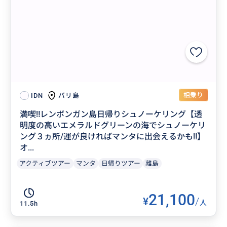
相乗り
バリ島
IDN
満喫‼️レンボンガン島日帰りシュノーケリング【透
明度の高いエメラルドグリーンの海でシュノーケリ
ング３ヵ所/運が良ければマンタに出会えるかも‼】
オ...
アクティブツアー
マンタ
日帰りツアー
離島
21,100
¥
/
人
11.5h