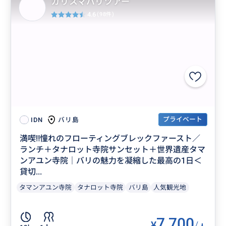
カリスマバリツアー
4.6
(98件)
プライベート
バリ島
IDN
満喫‼️憧れのフローティングブレックファースト／
ランチ＋タナロット寺院サンセット＋世界遺産タマ
ンアユン寺院｜バリの魅力を凝縮した最高の1日＜
貸切...
タマンアユン寺院
タナロット寺院
バリ島
人気観光地
7,700
¥
/