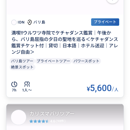
プライベート
バリ島
IDN
満喫‼️ウルワツ寺院でケチャダンス鑑賞｜午後か
ら、バリ島屈指の夕日の聖地を巡る＜ケチャダンス
鑑賞チケット付｜貸切｜日本語｜ホテル送迎｜アレ
ンジ自由＞
バリ島ツアー
プライベートツアー
パワースポット
絶景スポット
5,600
¥
/
人
7h
1人〜
カリスマバリツアー
4.6
(98件)