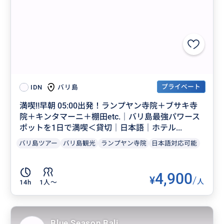
プライベート
バリ島
IDN
満喫‼️早朝 05:00出発！ランプヤン寺院＋ブサキ寺
院＋キンタマーニ＋棚田etc.｜バリ島最強パワース
ポットを1日で満喫＜貸切｜日本語｜ホテル...
バリ島ツアー
バリ島観光
ランプヤン寺院
日本語対応可能
4,900
¥
/
人
14h
1人〜
Blue Season Bali