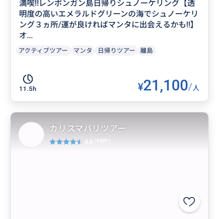
満喫‼️レンボンガン島日帰りシュノーケリング【透
明度の高いエメラルドグリーンの海でシュノーケリ
ング３ヵ所/運が良ければマンタに出会えるかも‼】
オ...
アクティブツアー
マンタ
日帰りツアー
離島
21,100
¥
/
人
11.5h
カリスマバリツアー
4.6
(98件)