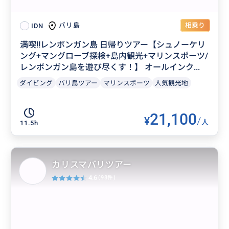
相乗り
バリ島
IDN
満喫‼️レンボンガン島 日帰りツアー【シュノーケリ
ング+マングローブ探検+島内観光+マリンスポーツ/
レンボンガン島を遊び尽くす！】 オールインク...
ダイビング
バリ島ツアー
マリンスポーツ
人気観光地
21,100
¥
/
人
11.5h
カリスマバリツアー
4.6
(98件)