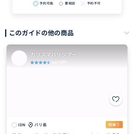
予約可能
要相談
予約不可
このガイドの他の商品
カリスマバリツアー
4.6
(98件)
相乗り
バリ島
IDN