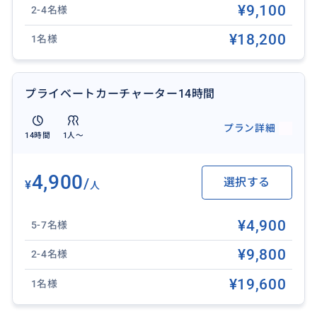
¥9,100
2-4名様
¥18,200
1名様
プライベートカーチャーター14時間
あなただけの完全オリジナルプラン。行きたい場所、
プラン詳細
見たい景色、食べたいもの…全てあなたの希望通りにカ
14時間
1人〜
スタマイズできます。定番観光地巡りから、地元の人
しか知らない穴場スポットまで自由に巡ることが可能
4,900
/
選択する
¥
です。
人
¥4,900
5-7名様
おすすめ
¥9,800
2-4名様
¥19,600
1名様