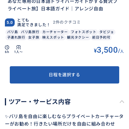
あなた専用の日本語ドライバーガイドがする贅沢プ
ライベート旅】日本語ガイド｜アレンジ自由
とても
2件のクチコミ
5.0
満足できました！
バリ島
バリ島旅行
カーチャーター
フォトスポット
タビジョ
子連れ旅行
女子旅
映えスポット
観光タクシー
前日予約可
3,500
¥
/
人
6h
1人〜
日程を選択する
ツアー・サービス内容
✨バリ島を自由に楽しむならプライベートカーチャータ
ーがお勧め！行きたい場所だけを自由に組み合わせ