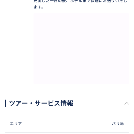
充実した一日の後、ホテルまで快適にお送りいたし
設定可能。急な予定変更もドライバーが柔軟に対応し
ます。
ます。
現地の交通に詳しいプロのドライバーが、運転のスト
レスなく安全に目的地へお送りします。日本語ドライ
バーですので言葉の壁を気にせず安心して移動やコミ
ュニケーションが可能です。
ツアー・サービス情報
エリア
バリ島