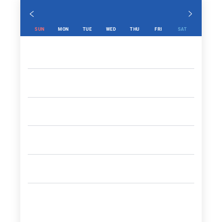
SUN
MON
TUE
WED
THU
FRI
SAT