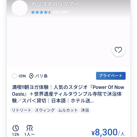
カリスマバリツアー
4.6
(98件)
プライベート
バリ島
IDN
満喫‼️朝ヨガ体験｜人気のスタジオ『Power Of Now
Oasis』＋世界遺産ティルタウンプル寺院で沐浴体
験／スパ＜貸切｜日本語｜ホテル送...
リトリート
スウィング
ムルカット
沐浴
8,300
¥
/
人
12h
1人〜