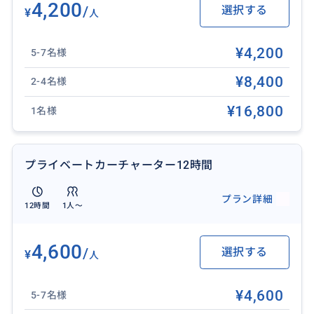
4,200
/
選択する
トフォン、日焼け止め、虫よけスプレー、飲み水、イ
¥
人
ンドネシアルピア現金があれば便利です。
❖ 催行日： 毎日（バリ島の新年「ニュピ」とその前後
¥4,200
5-7名様
を除く）
¥8,400
2-4名様
❖ 最少催行人数： 1名様
¥16,800
1名様
おすすめ
プライベートカーチャーター12時間
プラン詳細
12時間
1人〜
4,600
/
選択する
¥
人
¥4,600
5-7名様