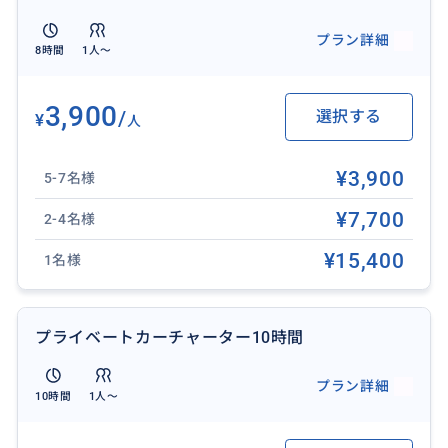
プラン詳細
❖ 所要時間：6時間
8時間
1人〜
❖ 含まれるもの：日本語ガイド兼ドライバー、専用車
チャーター代（ガソリン代）、ホテル送迎（対象エリ
3,900
/
選択する
¥
人
ア内）
❖ 含まれないもの：各施設への入場料、アクティビテ
¥3,900
ィ代（スイング/ブランコ/舞踊鑑賞料金）、個人的な費
5-7名様
用（お土産、食事代等）、駐車場料金、チップ（目
¥7,700
2-4名様
安：車1台につき500円〜1,000円程度）など
❖ 送迎対象エリア：
¥15,400
1名様
バリ島の空港、ヌサドゥア、ベノア、ジンバラン、ク
タ、レギャン、スミニャック、クロボカン、チャング
ー、サヌール、ウブド。
プライベートカーチャーター10時間
その他の地域はお問い合わせください。
❖ 集合場所：ご宿泊ホテルのロビー（ロビーがない場
プラン詳細
10時間
1人〜
合はエントランス）
❖ 歩きやすい靴、寺院用の羽織りもの、カメラ/スマー