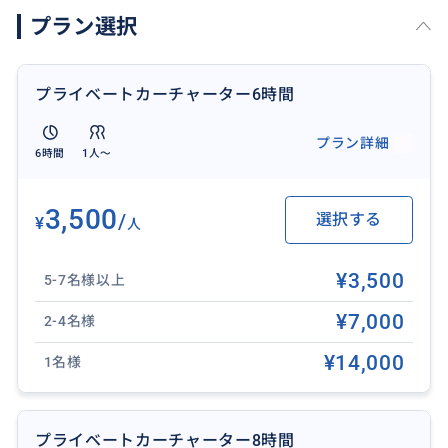
✨こんな方におすすめ【カーチャーター6時間】✨
プラン選択
「半日だけ有効活用したい」
「帰国日の最後までバリを満喫したい」
限られた時間の中でも「あなたの望むバリ滞在の締め
プライベートカーチャーター6時間
くくり」を完璧に演出します。特に帰国日には、空港
までの時間を最大限に有効活用できるのが最大の利点
プラン詳細
6時間
1人〜
です。
「もう少しだけバリを満喫したい…」そんなあなたのわ
がままを、専属ドライバーが叶えます。
3,500
/
選択する
¥
人
ショッピング： 最後のお土産探しに、気になっていた
お店やスーパーマーケットへ。
¥3,500
5-7名様以上
食事：特別で贅沢なランチタイムやディナータイム。
リフレッシュ： スパで旅の疲れを癒し、心身ともにリ
¥7,000
2-4名様
フレッシュ。
¥14,000
1名様
帰国日は重いスーツケースは車に預けたまま、身軽に
最後のバリを楽しみ、そのまま空港へ直行。プライベ
ートチャーターだからこそ実現する、ストレスフリー
プライベートカーチャーター8時間
で快適な帰国日をお楽しみください。