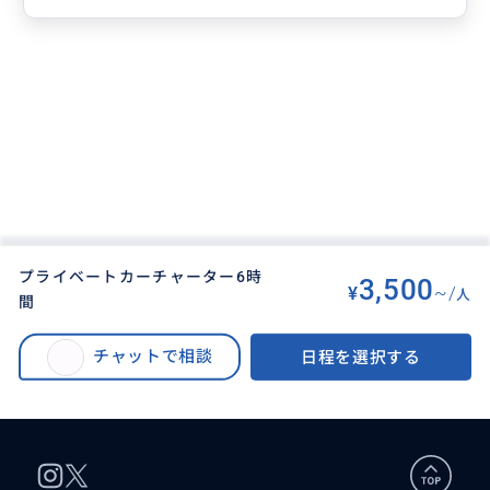
プライベートカーチャーター6時
3,500
¥
~/
人
間
BUYMA TRAVEL
>
バリ島オプショナルツアー
>
満喫‼️プライベート カーチャーター｜観光タクシー【バリ島を120%楽しむ！
チャットで相談
日程を選択する
初めてのバリ島でも安心♪あなた専用の日本語ドライバーガイドがする贅沢
プライベート旅】日本語ガイド｜アレンジ自由