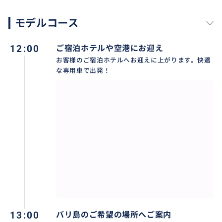
モデルコース
12:00
ご宿泊ホテルや空港にお迎え
お客様のご宿泊ホテルへお迎えに上がります。快適
な専用車で出発！
小さなお子様連れやご年配の方も安心。お子様やご年
配の方のペースに合わせて休憩をとったり、食事の場
所を選んだりできます。家族構成や体調に合わせた柔
軟な対応が可能なため、どなたでも安心して楽しめま
す。
13:00
バリ島のご希望の場所へご案内