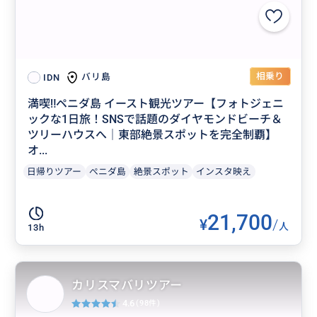
相乗り
バリ島
IDN
満喫‼️ペニダ島 イースト観光ツアー【フォトジェニ
ックな1日旅！SNSで話題のダイヤモンドビーチ＆
ツリーハウスへ｜東部絶景スポットを完全制覇】
オ...
日帰りツアー
ぺニダ島
絶景スポット
インスタ映え
21,700
¥
/
人
13h
カリスマバリツアー
4.6
(98件)