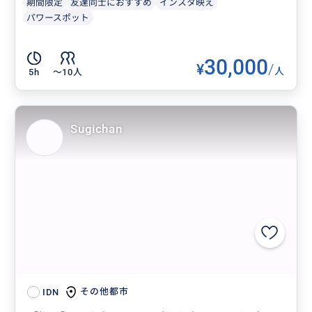
期間限定
友達同士におすすめ
インスタ映え
パワースポット
30,000
¥
/
人
5h
〜10人
Sugichan
その他都市
IDN