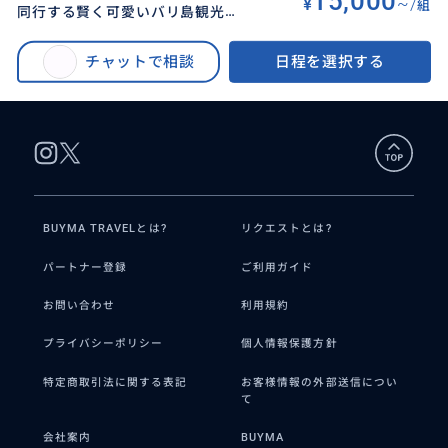
15,000
¥
~/
組
同行する賢く可愛いバリ島観光！
BUYMA TRAVEL
>
バリ島オプショナルツアー
>
【定番＋ガイドブックに載ってい
【オーダーメイド観光】在住者が同行する賢く可愛いバリ島観光！【定番＋
ない様な穴場まで♡】車付き
チャットで相談
日程を選択する
ガイドブックに載っていない様な穴場まで♡】車付き
BUYMA TRAVELとは?
リクエストとは?
パートナー登録
ご利用ガイド
お問い合わせ
利用規約
プライバシーポリシー
個人情報保護方針
特定商取引法に関する表記
お客様情報の外部送信につい
て
会社案内
BUYMA