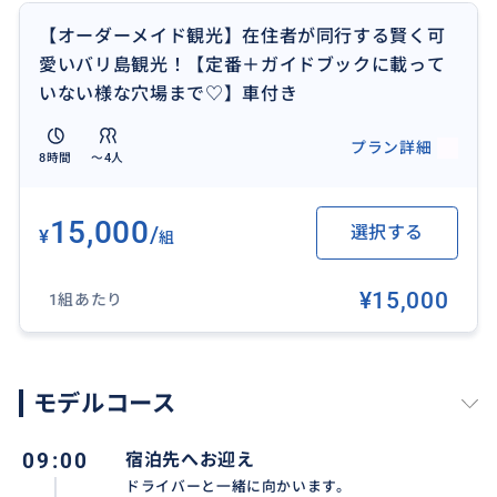
【オーダーメイド観光】在住者が同行する賢く可
愛いバリ島観光！【定番＋ガイドブックに載って
いない様な穴場まで♡】車付き
プラン詳細
8時間
〜4人
15,000
/
選択する
¥
組
¥15,000
1組あたり
有名観光スポットでも、迷わずに楽しめる！
モデルコース
同行者が写真サポートをするので、撮り逃しの心配も
なし。
09:00
宿泊先へお迎え
ドライバーと一緒に向かいます。