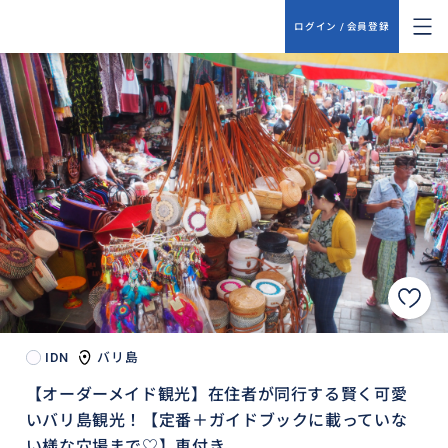
ログイン / 会員登録
IDN
バリ島
【オーダーメイド観光】在住者が同行する賢く可愛
いバリ島観光！【定番＋ガイドブックに載っていな
い様な穴場まで♡】車付き