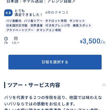
日本語｜ホテル送迎｜アレンジ自由＞
とても
4件のクチコミ
4.8
満足できました！
バリ島観光
バリ島ツアー
タナロット寺院
サンセット
日本語対応可能
世界遺産
行き先アレンジ可
絶景スポット
プライベートツアー
タマンアユン寺院
3,500
¥
/
人
7h
1人〜
日程を選択する
ツアー・サービス内容
バリを代表する２つの寺院を巡り、他国では味わえな
いバリならではの感動をお伝えします。