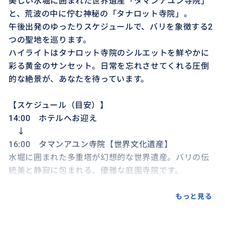
美しい水堀に囲まれた世界遺産「タマンアユン寺院」
と、荒波の中に佇む神秘の「タナロット寺院」。
午後出発のゆったりスケジュールで、バリを象徴する2
つの聖地を巡ります。
ハイライトはタナロット寺院のシルエットを鮮やかに
彩る黄金のサンセット。日常を忘れさせてくれる圧倒
的な絶景が、あなたを待っています。
【スケジュール（目安）】
14:00 ホテルへお迎え
↓
16:00 タマンアユン寺院【世界文化遺産】
水堀に囲まれた多重塔が幻想的な世界遺産。バリの伝
統美と静寂に包まれる、優雅な庭園寺院です。
↓
17:00 タナロット寺院
もっと見る
夕日に浮かぶ神秘の聖域・タナロット寺院。潮の満ち
引きで姿を変え、黄金色に染まるシルエットは圧巻