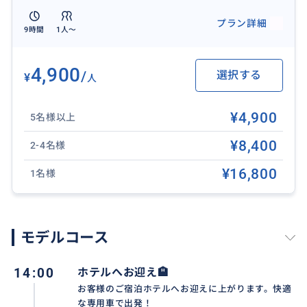
ア内）
プラン詳細
❖ 含まれないもの：各施設への入場料、アクティビテ
9時間
1人〜
ィ代（スイング/ブランコ/舞踊鑑賞料金）、個人的な費
用（お土産、飲み物代等）、駐車場料金、チップ（目
4,900
/
選択する
¥
人
安：車1台につき500円〜1,000円程度）など
❖ 送迎対象エリア：
¥4,900
バリ島の空港、ヌサドゥア、ベノア、ジンバラン、ク
5名様以上
タ、レギャン、スミニャック、クロボカン、チャングー
¥8,400
2-4名様
※サヌール、ウブドはプラス3900円/往復/車1台
※その他の地域はお問い合わせください。
¥16,800
1名様
❖ 集合場所：ご宿泊ホテルのロビー（ロビーがない場
合はエントランス）
❖ 歩きやすい靴、寺院用の羽織りもの、カメラ/スマー
モデルコース
トフォン、日焼け止め、虫よけスプレー、飲み水、イ
ンドネシアルピア現金があれば便利です。
14:00
ホテルへお迎え🏨
❖ 催行日： 毎日（バリ島の新年「ニュピ」とその前後
お客様のご宿泊ホテルへお迎えに上がります。快適
を除く）
な専用車で出発！