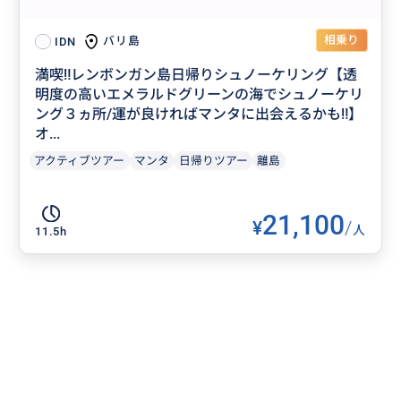
相乗り
バリ島
IDN
満喫‼️レンボンガン島日帰りシュノーケリング【透
明度の高いエメラルドグリーンの海でシュノーケリ
ング３ヵ所/運が良ければマンタに出会えるかも‼】
オ...
アクティブツアー
マンタ
日帰りツアー
離島
21,100
¥
/
人
11.5h