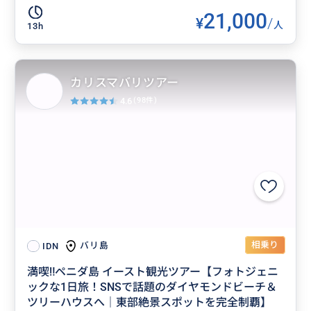
21,000
¥
/
人
13h
カリスマバリツアー
4.6
(98件)
相乗り
バリ島
IDN
満喫‼️ペニダ島 イースト観光ツアー【フォトジェニ
ックな1日旅！SNSで話題のダイヤモンドビーチ＆
ツリーハウスへ｜東部絶景スポットを完全制覇】