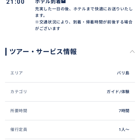
21:00
ホテル到着🏨
✨タナロット寺院✨
充実した一日の後、ホテルまで快適にお送りいたし
海に浮かぶ巨岩の上に建つ「タナロット寺院」は、バ
ます。
リ島を代表する神秘的な聖域です。潮が満ちれば孤島
※交通状況により、到着・帰着時間が前後する場合
のように海に浮かび、潮が引けば歩いて渡ることがで
がございます
きるその姿は、自然と信仰が調和した芸術的な美し
さ。特に夕暮れ時は圧巻で、オレンジ色に染まる空を
ツアー・サービス情報
背景に寺院のシルエットが波間に浮かび上がる光景
は、息を呑むほど神々しい絶景です。寄せては返す波
の音と共に、旅の終わりを彩る最高のフィナーレをご
エリア
バリ島
堪能ください。
カテゴリ
ガイド/体験
おすすめ
所要時間
7時間
催行定員
1人〜