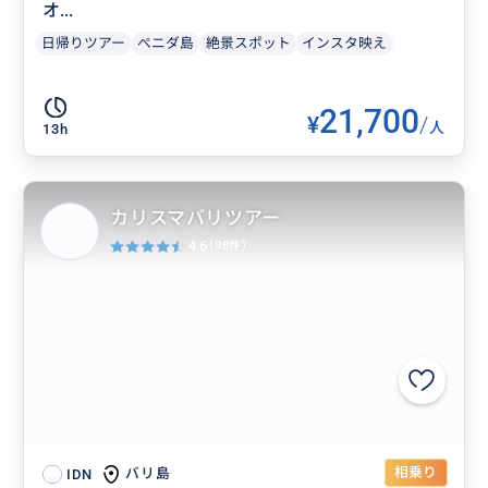
オ...
日帰りツアー
ぺニダ島
絶景スポット
インスタ映え
21,700
¥
/
人
13h
カリスマバリツアー
4.6
(98件)
相乗り
バリ島
IDN