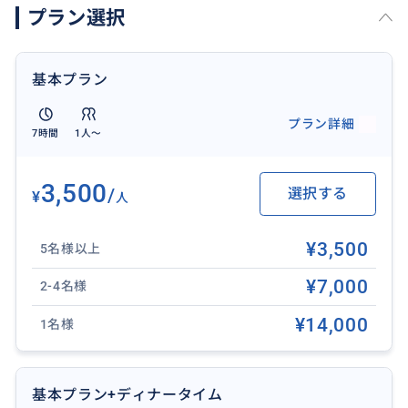
プラン選択
↓
21:00 ホテル到着
※交通状況により、到着・帰着時間が前後する場合が
基本プラン
ございます
※ 天候により夕日が見れない場合がございます。
プラン詳細
7時間
1人〜
✨ 効率よく満喫した旅を ✨
お客様のホテルへ往復送迎。
3,500
/
選択する
¥
人
お迎えホテルとお送りホテルは違ってもOK！また空港
送迎も可能なので、初日、最終日、ホテル移動日を利
¥3,500
5名様以上
用してツアーに参加。貴重な旅の時間を有効活用でき
ます♪
¥7,000
2-4名様
※注意事項をご覧ください
¥14,000
1名様
❖ 所要時間：7時間
❖ 含まれるもの：日本語ガイド兼ドライバー、専用車
基本プラン+ディナータイム
チャーター代（ガソリン代）、ホテル送迎（対象エリ