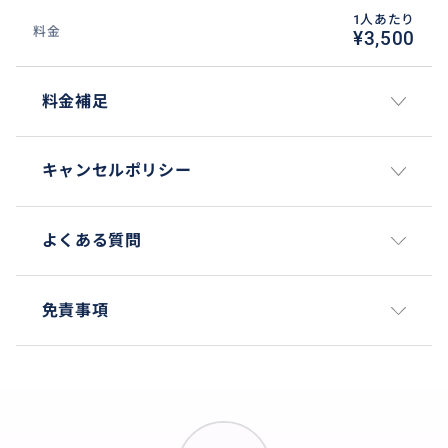
1人あたり
料金
¥3,500
料金補足
キャンセルポリシー
よくある質問
✨タマンアユン寺院【世界遺産】✨
「美しい庭園」の名を持つ世界遺産・タマンアユン寺
免責事項
院は、メングウィ王国の気品漂う古刹です。美しい水
堀に囲まれた境内には、バリ島独特の茅葺き屋根の多
重塔（メル）が整然と立ち並び、その芸術的な景観は
訪れる者を圧倒します。手入れの行き届いた緑豊かな
庭園と、静寂の中に佇む神聖な建築美が調和し、歩く
だけで心が洗われるような穏やかな時間が流れます。バ