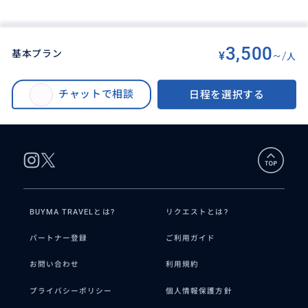
3,500
基本プラン
¥
~/
人
BUYMA TRAVEL
>
バリ島オプショナルツアー
>
満喫‼️タナロット寺院サンセット＆世界遺産タマンアユン寺院｜バリ島2大名
チャットで相談
日程を選択する
所を巡る 半日観光＜貸切｜日本語｜ホテル送迎｜アレンジ自由＞
BUYMA TRAVELとは?
リクエストとは?
パートナー登録
ご利用ガイド
お問い合わせ
利用規約
プライバシーポリシー
個人情報保護方針