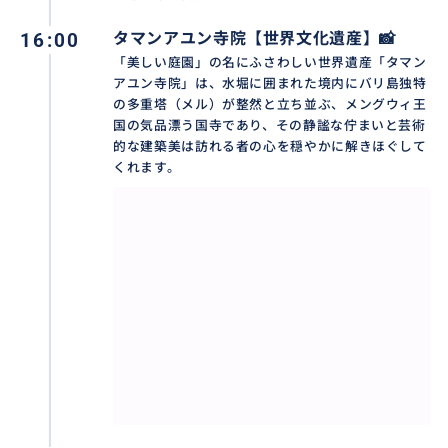
❖ 最少催行人数： 1名様
16:00
タマンアユン寺院【世界文化遺産】📸
👇その他の人気ツアーはこちらからチェック!
「美しい庭園」の名にふさわしい世界遺産「タマン
アユン寺院」は、水堀に囲まれた境内にバリ島独特
満喫‼️タナロット寺院+世界遺産タマンアユン寺院+ウブ
の多重塔（メル）が整然と立ち並ぶ、メングウィ王
ド王宮、モンキーフォレストetc.
国の気品漂う国寺であり、その静謐な佇まいと芸術
https://travel.buyma.com/service/a020202/ic010101
的な建築美は訪れる者の心を穏やかに解きほぐして
191215000006/
くれます。
満喫‼️タナロット寺院+世界遺産 タマンアユン寺院+ウ
ルワツ寺院でケチャダンス鑑賞
https://travel.buyma.com/service/a020299/ic010101
250917000006/
満喫‼️フローティングブレックファースト+タナロット
寺院+タマンアユン寺院
https://travel.buyma.com/service/a020299/ic010101
200522000002/