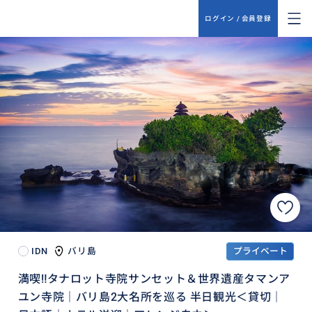
ログイン / 会員登録
IDN
バリ島
プライベート
満喫‼️タナロット寺院サンセット＆世界遺産タマンア
ユン寺院｜バリ島2大名所を巡る 半日観光＜貸切｜