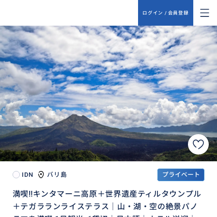
ログイン / 会員登録
IDN
バリ島
プライベート
満喫‼️キンタマーニ高原＋世界遺産ティルタウンプル
＋テガラランライステラス｜山・湖・空の絶景パノ