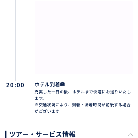
だけで心が洗われるような静寂に包まれています。
また、バリを象徴する巨大な割れ門や、神話の神々が
刻まれた精緻な石像など、伝統的なバリ建築の様式美
も見どころの一つです。現在も地元の人々が鮮やかな
正装で熱心に祈りを捧げる「生きた信仰の場」であ
り、その厳かな空気感を通じて、バリ島の精神世界の
深さを存分に体感することができます。
おすすめ
20:00
ホテル到着🏨
充実した一日の後、ホテルまで快適にお送りいたし
ます。
※交通状況により、到着・帰着時間が前後する場合
がございます
ツアー・サービス情報