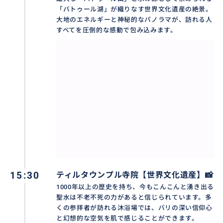
す。荒々しい溶岩の跡が残るバトゥール山のダイナミ
「バトゥール湖」が織りなす世界文化遺産の絶景。
ズムと、鏡のように静かに空を映し出すバトゥール湖
大地のエネルギーと神秘的なパノラマが、訪れる人
の静寂。
すべてを圧倒的な感動で包み込みます。
涼やかな高原の風に吹かれながら、世界遺産の景色を
眺める時間は、日常を忘れさせ、心を深く浄化してく
れます。大自然が造り出した造形美と、バリの人々が数
百年守り続けてきた祈りの風景。その両方を同時に体
感できる、バリ島随一のパワースポットです。
おすすめ
15:30
ティルタウンプル寺院【世界文化遺産】📸
1000年以上の歴史を持ち、今もこんこんと湧き出る
聖水は不老不死の力があると信じられています。多
くの参拝者が訪れる沐浴場では、バリの深い信仰心
と幻想的な空気を肌で感じることができます。