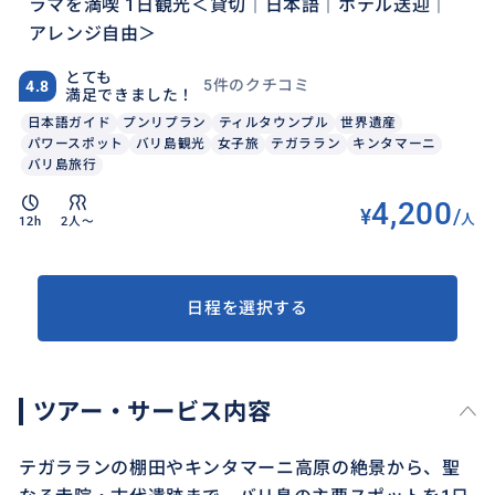
ラマを満喫 1日観光＜貸切｜日本語｜ホテル送迎｜
アレンジ自由＞
とても
5件のクチコミ
4.8
満足できました！
日本語ガイド
プンリプラン
ティルタウンプル
世界遺産
パワースポット
バリ島観光
女子旅
テガララン
キンタマーニ
バリ島旅行
4,200
¥
/
人
12h
2人〜
日程を選択する
ツアー・サービス内容
テガラランの棚田やキンタマーニ高原の絶景から、聖