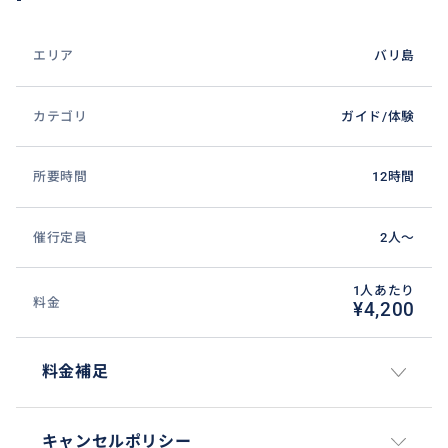
エリア
バリ島
カテゴリ
ガイド/体験
✨ゴアガジャ遺跡✨
所要時間
12時間
バリ島のウブド近郊に位置するゴア・ガジャ（Goa Gaj
ah）は、11世紀頃に造られたとされる古代の僧院跡
催行定員
2人〜
で、「象の洞窟」として知られるミステリアスな遺跡
です。1995年には世界遺産の暫定リストにも記載され
1人あたり
ました。
料金
¥4,200
最大の見どころは、岩壁に直接彫られた巨大な顔のよ
うな彫刻です。その大きく開いた口が洞窟の入り口と
料金補足
なっており、まるで怪物に飲み込まれるような独特の
威圧感と神秘的な雰囲気を漂わせています。この顔の
正体については、魔除けの神「ボマ」や森の巨人など
キャンセルポリシー