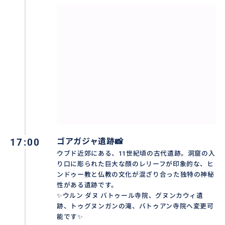
✨ティルタウンプル寺院（世界文化遺産）✨
バリ島中部、タンパシリンに位置するティルタウンプ
ル寺院は、1000年以上の歴史を誇るバリ・ヒンドゥー
教の聖地です。「聖なる泉」を意味する名の通り、境内
17:00
ゴアガジャ遺跡📸
には今も絶え間なく地下水が湧き出る神秘的な源泉が
ウブド近郊にある、11世紀頃の古代遺跡。洞窟の入
あり、2012年には世界文化遺産にも登録されました。
り口に彫られた巨大な顔のレリーフが印象的な、ヒ
ンドゥー教と仏教の文化が混ざり合った独特の神秘
この寺院の最大の魅力は、インドラ神が大地を突いて
性がある遺跡です。
不老不死の水を湧き出させたという伝説が残る、清ら
✨ウルン ダヌ バトゥール寺院、グヌンカウィ遺
かな景観にあります。透明度の高い池の底から砂を巻
跡、トゥグヌンガンの滝、バトゥアン寺院へ変更可
き上げながら水が湧き出す様子は美しく、眺めている
能です✨