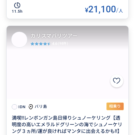
21,100
¥
/
人
11.5h
カリスマバリツアー
4.6
(98件)
相乗り
バリ島
IDN
満喫‼️レンボンガン島日帰りシュノーケリング【透
明度の高いエメラルドグリーンの海でシュノーケリ
ング３ヵ所/運が良ければマンタに出会えるかも‼】