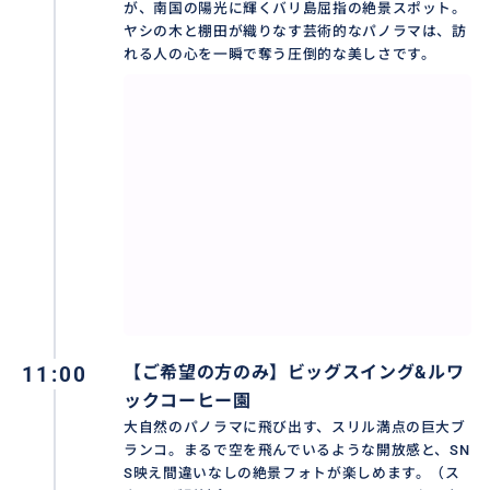
バリ島の空港、ヌサドゥア、ベノア、ジンバラン、ク
が、南国の陽光に輝くバリ島屈指の絶景スポット。
タ、レギャン、スミニャック、クロボカン、チャング
ヤシの木と棚田が織りなす芸術的なパノラマは、訪
れる人の心を一瞬で奪う圧倒的な美しさです。
ー、サヌール、ウブド。
※その他の地域はお問い合わせください。
❖ 集合場所：ご宿泊ホテルのロビー（ロビーがない場
合はエントランス）
❖ 歩きやすい靴、寺院用の羽織りもの、カメラ/スマー
トフォン、日焼け止め、虫よけスプレー、飲み水、イ
ンドネシアルピア現金があれば便利です。
❖ 催行日： 毎日（バリ島の新年「ニュピ」とその前後
を除く）
❖ 最少催行人数： 1名様
11:00
【ご希望の方のみ】ビッグスイング&ルワ
👇その他の人気ツアーはこちらからチェック!
ックコーヒー園
満喫‼️キンタマーニ+テガラランライステラス+ティルタ
大自然のパノラマに飛び出す、スリル満点の巨大ブ
ウンプル+ウブド
ランコ。まるで空を飛んでいるような開放感と、SN
https://travel.buyma.com/service/a020202/ic010101
S映え間違いなしの絶景フォトが楽しめます。（ス
200311000003/