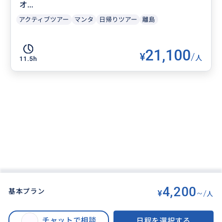
オ...
アクティブツアー
マンタ
日帰りツアー
離島
21,100
¥
/
人
11.5h
4,200
基本プラン
¥
~/
人
BUYMA TRAVEL
>
バリ島オプショナルツアー
>
満喫‼️キンタマーニ高原＋世界遺産ティルタウンプル＋テガラランライステラ
チャットで相談
日程を選択する