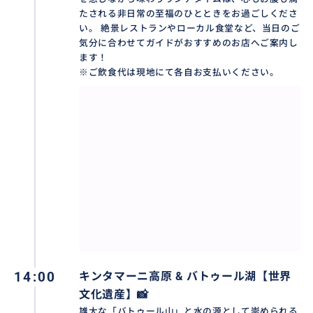
たされる非日常の至福のひとときをお過ごしくださ
い。 絶景レストランやローカル食堂など、当日のご
気分に合わせてガイドがおすすめのお店へご案内し
ます！
※ご飲食代は現地にて各自お支払いください。
✨ キンタマーニ高原＆バトゥール湖（世界文化遺産）
✨
バリ島で最も空に近い場所、天空のパノラマ・キンタ
マーニ。
14:00
キンタマーニ高原 & バトゥール湖️【世界
キンタマーニ高原に立った瞬間、目の前に広がるの
文化遺産】📸
は、写真では伝えきれないほどの圧倒的なパノラマで
雄大な「バトゥール山」と水の源として崇められる