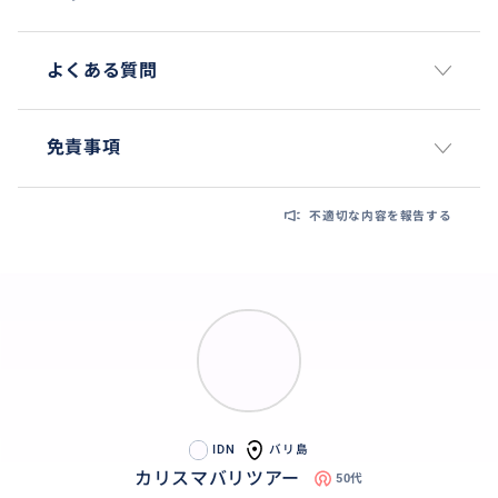
諸説ありますが、その迫力ある姿はバリ島を代表する
景観の一つです。
よくある質問
また、洞窟の外には1954年に発掘された美しい沐浴場
があります。6体の女神像の手元から聖水が注がれるこ
の場所は、当時の宗教儀礼の重要性を物語っています。
免責事項
敷地の奥には熱帯の木々が茂り、崩落した巨大な岩の
遺跡や仏教寺院の跡も残されており、ヒンドゥー教と
仏教が融合した独特の歴史と、バリ島の深い精神性を
不適切な内容を報告する
感じさせるスポットです。
IDN
バリ島
カリスマバリツアー
50代