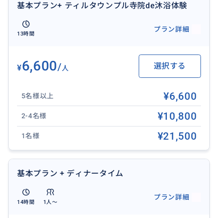
基本プラン+ ティルタウンプル寺院de沐浴体験
【ウルン ダヌ バトゥール寺院（世界遺産）】
女神を祀る11層の塔が並び、神秘的な雰囲気が漂う美
プラン詳細
しい寺院です。
13時間
【グヌン カウィ遺跡】
岩壁に彫られた10基の巨大石墓が圧巻。棚田の絶景を
6,600
/
選択する
¥
人
眺めながら300段の階段を下りた先に広がる、静寂の聖
域です。
¥6,600
【トゥグヌンガンの滝】
5名様以上
ジャングルの中に現れる大迫力の巨滝。轟音と水しぶ
¥10,800
2-4名様
きの中で、大自然のエネルギーを体感できる癒やしス
ポットです。
¥21,500
1名様
【バトゥアン寺院】
1000年の歴史を誇る伝統建築の傑作。精巧な石彫細工
と黒い屋根が織りなす、荘厳でフォトジェニックな聖
基本プラン + ディナータイム
域です。
※その他観光地も相談可（追加料金あり）
プラン詳細
14時間
1人〜