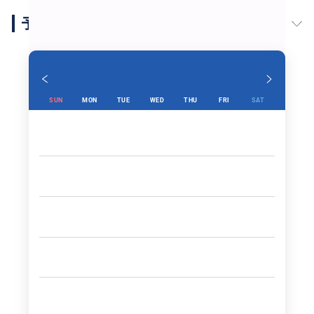
予約スケジュール
“
ティルタエンプル
”
SUN
MON
TUE
WED
THU
FRI
SAT