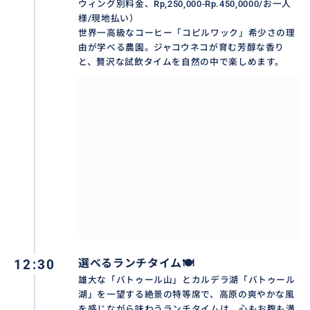
ウィング別料金、Rp,250,000-Rp.450,0000/お一人
様/現地払い）
満喫‼️ブサキ寺院+キンタマーニ高原+ティルタウンプル
世界一高級なコーヒー「コピルワック」希少さの理
由が学べる農園。ジャコウネコが育む芳醇な香り
寺院
と、贅沢な試飲タイムを自然の中で楽しめます。
https://travel.buyma.com/service/a020299/ic010101
200120000004
満喫‼️ウブド市場、ウブド王宮、モンキーフォレスト、
サラスワティ寺院
https://travel.buyma.com/service/a020202/ic010101
250925000007/
おすすめ
12:30
選べるランチタイム🍽️
雄大な「バトゥール山」とカルデラ湖「バトゥール
湖」を一望する絶景の特等席で、高原の爽やかな風
を感じながら味わうランチタイムは、心もお腹も満