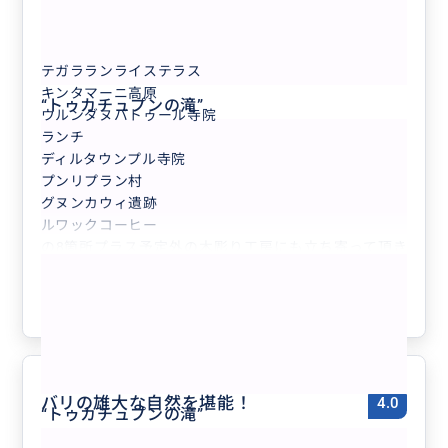
40代
日本
満喫‼️キンタマーニ高原＋世界遺産ティル...
テガラランライステラス
キンタマーニ高原
“
トゥカチュプンの滝
”
ウルンダヌバトゥール寺院
ランチ
ディルタウンプル寺院
プンリプラン村
グヌンカウィ遺跡
ルワックコーヒー
の8箇所プラス予定外の木彫り工房にも立ち寄って頂き
もっと見る
盛りだくさんのツアーでした。朝の出発も９時で余裕の
ある時間出発でしたが、ガイドさんが裏道をよくご存じ
参考になった
2
で効率的にたくさんの場所を回ることができました。
友達がバリに行くときはおすすめしたいです。
ありがとうございました！
バリの雄大な自然を堪能！
4.0
“
トゥカチュプンの滝
”
50代
日本