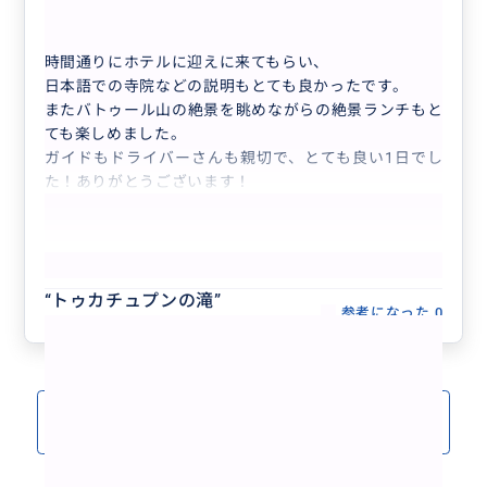
満喫‼️キンタマーニ高原＋世界遺産ティル...
時間通りにホテルに迎えに来てもらい、
日本語での寺院などの説明もとても良かったです。
またバトゥール山の絶景を眺めながらの絶景ランチもと
ても楽しめました。
ガイドもドライバーさんも親切で、とても良い1日でし
た！ありがとうございます！
もっと見る
“
トゥカチュプンの滝
”
参考になった
0
クチコミをもっと見る(5)