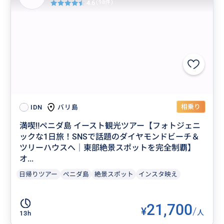
4.6
(98件)
相乗り
バリ島
IDN
満喫‼️ペニダ島 イースト観光ツアー【フォトジェニ
ックな1日旅！SNSで話題のダイヤモンドビーチ＆
ツリーハウスへ｜東部絶景スポットを完全制覇】
オ...
日帰りツアー
ぺニダ島
絶景スポット
インスタ映え
21,700
¥
/
人
13h