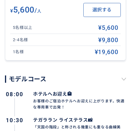
✨ 効率よく満喫した旅を ✨
5,600
/
選択する
お客様のホテルへ往復送迎。
¥
人
お迎えホテルとお送りホテルは違ってもOK！また空港
送迎も可能なので、初日、最終日、ホテル移動日を利
¥5,600
5名様以上
用してツアーに参加。貴重な旅の時間を有効活用でき
¥9,800
2-4名様
ます♪
※注意事項をご覧ください
¥19,600
1名様
❖ 所要時間：12時間
❖ 含まれるもの：日本語ガイド兼ドライバー、専用車
モデルコース
チャーター代（ガソリン代）、ホテル送迎（対象エリ
ア内）
08:00
ホテルへお迎え🏨
❖ 含まれないもの：各施設への入場料、アクティビテ
お客様のご宿泊ホテルへお迎えに上がります。快適
ィ代（スイング/ブランコ/舞踊鑑賞料金）、個人的な費
な専用車で出発！
用（お土産、食事代等）、駐車場料金、チップ（目
安：車1台につき500円〜1,000円程度）など
10:30
テガララン ライステラス📸
❖ 送迎対象エリア：
「天国の階段」と称される幾重にも重なる曲線美