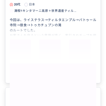
20代
日本
満喫‼️キンタマーニ高原＋世界遺産ティル...
今回は、ライステラス→ティルタエンプル→バトゥール
寺院→昼食→トゥカチュプンの滝
のルートでした。
お客さんを守るという意識が高く、客引きやチップを欲
しがる人から守ってくれました。
また、時間を無駄にしない事も考えてくれたので、時間
内に効率よくたくさんの寺院を回れました。
その場所や観光地についての説明は質問すればきちんと
答えてくれます。ガイドさんから勝手に解説を始めるこ
もっと見る
とはないので、気になったらたくさん質問しましょう！
お客さん思いの優しいガイドさんです、また機会があり
参考になった
1
ましたら、ぜひよろしくお願いします。
盛りだくさんのツアーでした
5.0