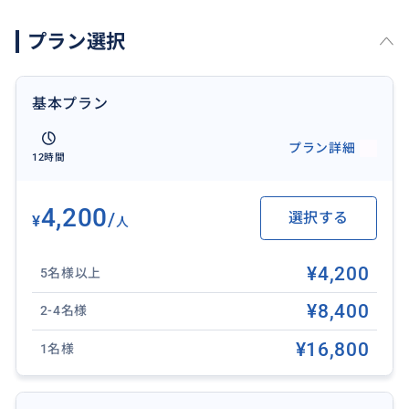
14:00 キンタマーニ高原 & バトゥール湖️【世界文化遺
プラン選択
産】
大地のエネルギーと神秘的なパノラマ
↓
基本プラン
15:30 ティルタウンプル寺院【世界文化遺産】
千年以上湧き続ける聖なる泉で知られるパワースポッ
プラン詳細
12時間
ト
↓
17:00 ゴアガジャ遺跡
4,200
/
選択する
¥
人
洞窟の入り口の巨大な顔のレリーフが印象的
※その他スポットへ変更可能です
¥4,200
5名様以上
↓
20:00 ホテル到着
¥8,400
2-4名様
※交通状況により、到着・帰着時間が前後する場合が
¥16,800
1名様
ございます
✨ゴアガジャ遺跡を下記スポットへ変更可能です✨