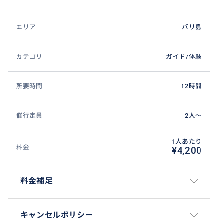
エリア
バリ島
カテゴリ
ガイド/体験
✨ゴアガジャ遺跡✨
所要時間
12時間
バリ島のウブド近郊に位置するゴア・ガジャ（Goa Gaj
ah）は、11世紀頃に造られたとされる古代の僧院跡
催行定員
2人〜
で、「象の洞窟」として知られるミステリアスな遺跡
です。1995年には世界遺産の暫定リストにも記載され
1人あたり
ました。
料金
¥4,200
最大の見どころは、岩壁に直接彫られた巨大な顔のよ
うな彫刻です。その大きく開いた口が洞窟の入り口と
料金補足
なっており、まるで怪物に飲み込まれるような独特の
威圧感と神秘的な雰囲気を漂わせています。この顔の
正体については、魔除けの神「ボマ」や森の巨人など
キャンセルポリシー