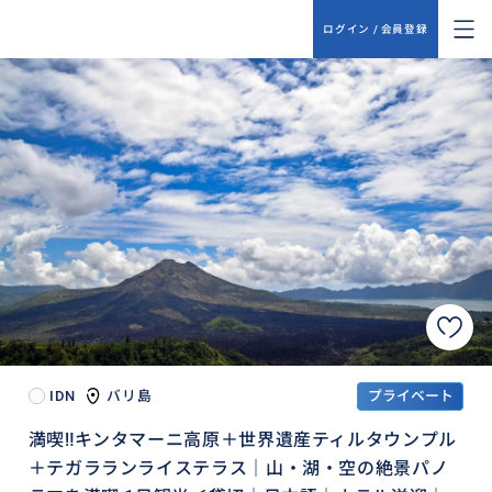
ログイン / 会員登録
IDN
バリ島
プライベート
満喫‼️キンタマーニ高原＋世界遺産ティルタウンプル
＋テガラランライステラス｜山・湖・空の絶景パノ