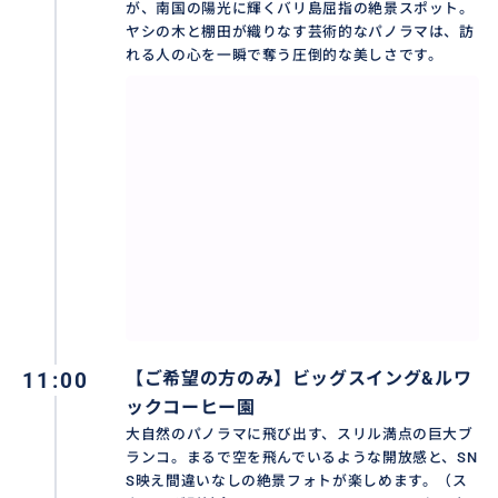
バリ島の空港、ヌサドゥア、ベノア、ジンバラン、ク
が、南国の陽光に輝くバリ島屈指の絶景スポット。
タ、レギャン、スミニャック、クロボカン、チャング
ヤシの木と棚田が織りなす芸術的なパノラマは、訪
れる人の心を一瞬で奪う圧倒的な美しさです。
ー、サヌール、ウブド。
※その他の地域はお問い合わせください。
❖ 集合場所：ご宿泊ホテルのロビー（ロビーがない場
合はエントランス）
❖ 歩きやすい靴、寺院用の羽織りもの、カメラ/スマー
トフォン、日焼け止め、虫よけスプレー、飲み水、イ
ンドネシアルピア現金があれば便利です。
❖ 催行日： 毎日（バリ島の新年「ニュピ」とその前後
を除く）
❖ 最少催行人数： 1名様
11:00
【ご希望の方のみ】ビッグスイング&ルワ
👇その他の人気ツアーはこちらからチェック!
ックコーヒー園
満喫‼️キンタマーニ+テガラランライステラス+ティルタ
大自然のパノラマに飛び出す、スリル満点の巨大ブ
ウンプル+ウブド
ランコ。まるで空を飛んでいるような開放感と、SN
https://travel.buyma.com/service/a020202/ic010101
S映え間違いなしの絶景フォトが楽しめます。（ス
200311000003/