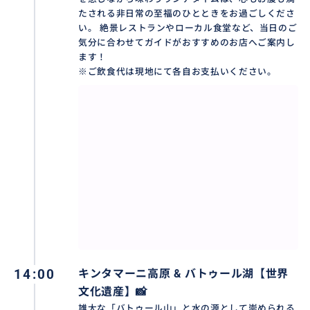
たされる非日常の至福のひとときをお過ごしくださ
い。 絶景レストランやローカル食堂など、当日のご
気分に合わせてガイドがおすすめのお店へご案内し
ます！
※ご飲食代は現地にて各自お支払いください。
✨ キンタマーニ高原＆バトゥール湖（世界文化遺産）
✨
バリ島で最も空に近い場所、天空のパノラマ・キンタ
マーニ。
14:00
キンタマーニ高原 & バトゥール湖️【世界
キンタマーニ高原に立った瞬間、目の前に広がるの
文化遺産】📸
は、写真では伝えきれないほどの圧倒的なパノラマで
雄大な「バトゥール山」と水の源として崇められる