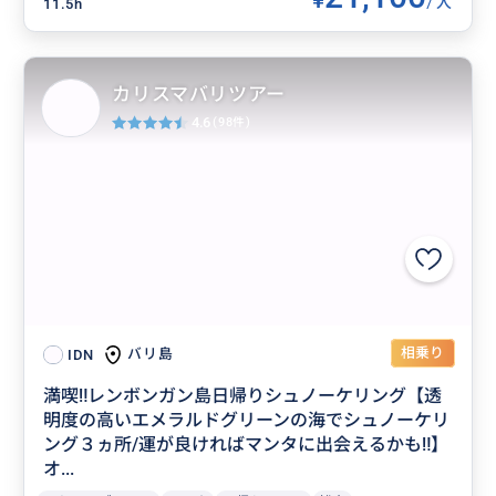
人
11.5h
カリスマバリツアー
4.6
(98件)
相乗り
バリ島
IDN
満喫‼️レンボンガン島日帰りシュノーケリング【透
明度の高いエメラルドグリーンの海でシュノーケリ
ング３ヵ所/運が良ければマンタに出会えるかも‼】
オ...