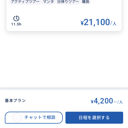
アクティブツアー
マンタ
日帰りツアー
離島
21,100
¥
/
人
11.5h
4,200
基本プラン
¥
~/
人
BUYMA TRAVEL
>
バリ島オプショナルツアー
>
満喫‼️キンタマーニ高原＋世界遺産ティルタウンプル＋テガラランライステラ
チャットで相談
日程を選択する
ス｜山・湖・空の絶景パノラマを満喫 1日観光＜貸切｜日本語｜ホテル送迎
｜アレンジ自由＞