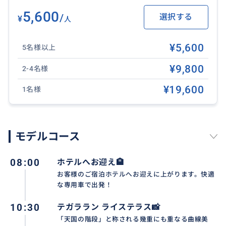
✨ 効率よく満喫した旅を ✨
5,600
/
選択する
お客様のホテルへ往復送迎。
¥
人
お迎えホテルとお送りホテルは違ってもOK！また空港
送迎も可能なので、初日、最終日、ホテル移動日を利
¥5,600
5名様以上
用してツアーに参加。貴重な旅の時間を有効活用でき
¥9,800
2-4名様
ます♪
※注意事項をご覧ください
¥19,600
1名様
❖ 所要時間：12時間
❖ 含まれるもの：日本語ガイド兼ドライバー、専用車
モデルコース
チャーター代（ガソリン代）、ホテル送迎（対象エリ
ア内）
08:00
ホテルへお迎え🏨
❖ 含まれないもの：各施設への入場料、アクティビテ
お客様のご宿泊ホテルへお迎えに上がります。快適
ィ代（スイング/ブランコ/舞踊鑑賞料金）、個人的な費
な専用車で出発！
用（お土産、食事代等）、駐車場料金、チップ（目
安：車1台につき500円〜1,000円程度）など
10:30
テガララン ライステラス📸
❖ 送迎対象エリア：
「天国の階段」と称される幾重にも重なる曲線美