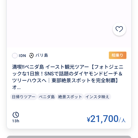
相乗り
バリ島
IDN
満喫‼️ペニダ島 イースト観光ツアー【フォトジェニ
ックな1日旅！SNSで話題のダイヤモンドビーチ＆
ツリーハウスへ｜東部絶景スポットを完全制覇】
オ...
日帰りツアー
ぺニダ島
絶景スポット
インスタ映え
21,700
¥
/
人
13h