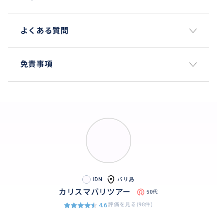
諸説ありますが、その迫力ある姿はバリ島を代表する
景観の一つです。
よくある質問
また、洞窟の外には1954年に発掘された美しい沐浴場
があります。6体の女神像の手元から聖水が注がれるこ
の場所は、当時の宗教儀礼の重要性を物語っています。
免責事項
敷地の奥には熱帯の木々が茂り、崩落した巨大な岩の
遺跡や仏教寺院の跡も残されており、ヒンドゥー教と
仏教が融合した独特の歴史と、バリ島の深い精神性を
感じさせるスポットです。
IDN
バリ島
カリスマバリツアー
50代
4.6
評価を見る(98件)