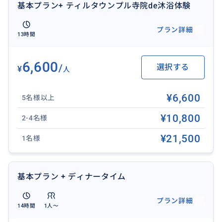
基本プラン+ ティルタウンプル寺院de沐浴体験
【ウルン ダヌ バトゥール寺院（世界遺産）】
女神を祀る11層の塔が並び、神秘的な雰囲気が漂う美
プラン詳細
しい寺院です。
13時間
【グヌン カウィ遺跡】
岩壁に彫られた10基の巨大石墓が圧巻。棚田の絶景を
6,600
/
選択する
¥
人
眺めながら300段の階段を下りた先に広がる、静寂の聖
域です。
¥6,600
【トゥグヌンガンの滝】
5名様以上
ジャングルの中に現れる大迫力の巨滝。轟音と水しぶ
¥10,800
2-4名様
きの中で、大自然のエネルギーを体感できる癒やしス
ポットです。
¥21,500
1名様
【バトゥアン寺院】
1000年の歴史を誇る伝統建築の傑作。精巧な石彫細工
と黒い屋根が織りなす、荘厳でフォトジェニックな聖
基本プラン + ディナータイム
域です。
※その他観光地も相談可（追加料金あり）
プラン詳細
14時間
1人〜