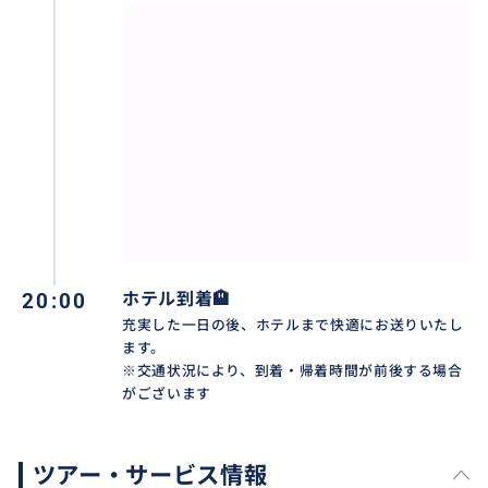
だけで心が洗われるような静寂に包まれています。
また、バリを象徴する巨大な割れ門や、神話の神々が
刻まれた精緻な石像など、伝統的なバリ建築の様式美
も見どころの一つです。現在も地元の人々が鮮やかな
正装で熱心に祈りを捧げる「生きた信仰の場」であ
り、その厳かな空気感を通じて、バリ島の精神世界の
深さを存分に体感することができます。
おすすめ
20:00
ホテル到着🏨
充実した一日の後、ホテルまで快適にお送りいたし
ます。
※交通状況により、到着・帰着時間が前後する場合
がございます
ツアー・サービス情報