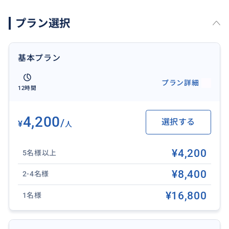
14:00 キンタマーニ高原 & バトゥール湖️【世界文化遺
プラン選択
産】
大地のエネルギーと神秘的なパノラマ
↓
基本プラン
15:30 ティルタウンプル寺院【世界文化遺産】
千年以上湧き続ける聖なる泉で知られるパワースポッ
プラン詳細
12時間
ト
↓
17:00 ゴアガジャ遺跡
4,200
/
選択する
¥
人
洞窟の入り口の巨大な顔のレリーフが印象的
※その他スポットへ変更可能です
¥4,200
5名様以上
↓
20:00 ホテル到着
¥8,400
2-4名様
※交通状況により、到着・帰着時間が前後する場合が
¥16,800
1名様
ございます
✨ゴアガジャ遺跡を下記スポットへ変更可能です✨