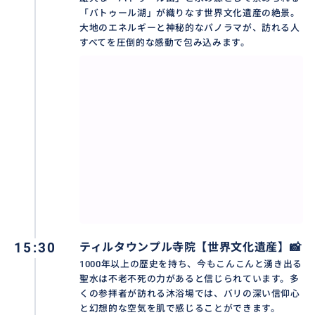
す。荒々しい溶岩の跡が残るバトゥール山のダイナミ
「バトゥール湖」が織りなす世界文化遺産の絶景。
ズムと、鏡のように静かに空を映し出すバトゥール湖
大地のエネルギーと神秘的なパノラマが、訪れる人
の静寂。
すべてを圧倒的な感動で包み込みます。
涼やかな高原の風に吹かれながら、世界遺産の景色を
眺める時間は、日常を忘れさせ、心を深く浄化してく
れます。大自然が造り出した造形美と、バリの人々が数
百年守り続けてきた祈りの風景。その両方を同時に体
感できる、バリ島随一のパワースポットです。
おすすめ
15:30
ティルタウンプル寺院【世界文化遺産】📸
1000年以上の歴史を持ち、今もこんこんと湧き出る
聖水は不老不死の力があると信じられています。多
くの参拝者が訪れる沐浴場では、バリの深い信仰心
と幻想的な空気を肌で感じることができます。