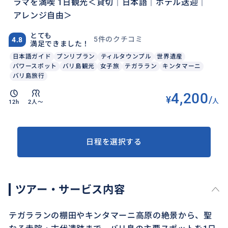
ラマを満喫 1日観光＜貸切｜日本語｜ホテル送迎｜
アレンジ自由＞
とても
5件のクチコミ
4.8
満足できました！
日本語ガイド
プンリプラン
ティルタウンプル
世界遺産
パワースポット
バリ島観光
女子旅
テガララン
キンタマーニ
バリ島旅行
4,200
¥
/
人
12h
2人〜
日程を選択する
ツアー・サービス内容
テガラランの棚田やキンタマーニ高原の絶景から、聖