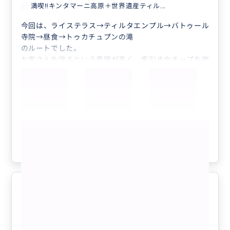
満喫‼️キンタマーニ高原＋世界遺産ティル...
今回は、ライステラス→ティルタエンプル→バトゥール
寺院→昼食→トゥカチュプンの滝
のルートでした。
お客さんを守るという意識が高く、客引きやチップを欲
しがる人から守ってくれました。
また、時間を無駄にしない事も考えてくれたので、時間
内に効率よくたくさんの寺院を回れました。
その場所や観光地についての説明は質問すればきちんと
答えてくれます。ガイドさんから勝手に解説を始めるこ
もっと見る
とはないので、気になったらたくさん質問しましょう！
お客さん思いの優しいガイドさんです、また機会があり
参考になった
1
ましたら、ぜひよろしくお願いします。
盛りだくさんのツアーでした
5.0
40代
日本
満喫‼️キンタマーニ高原＋世界遺産ティル...