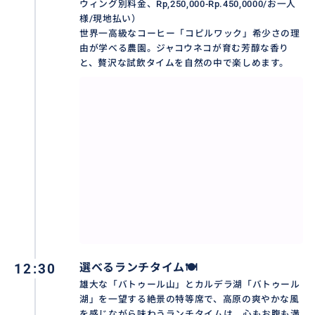
ウィング別料金、Rp,250,000-Rp.450,0000/お一人
様/現地払い）
満喫‼️ブサキ寺院+キンタマーニ高原+ティルタウンプル
世界一高級なコーヒー「コピルワック」希少さの理
由が学べる農園。ジャコウネコが育む芳醇な香り
寺院
と、贅沢な試飲タイムを自然の中で楽しめます。
https://travel.buyma.com/service/a020299/ic010101
200120000004
満喫‼️ウブド市場、ウブド王宮、モンキーフォレスト、
サラスワティ寺院
https://travel.buyma.com/service/a020202/ic010101
250925000007/
おすすめ
12:30
選べるランチタイム🍽️
雄大な「バトゥール山」とカルデラ湖「バトゥール
湖」を一望する絶景の特等席で、高原の爽やかな風
を感じながら味わうランチタイムは、心もお腹も満