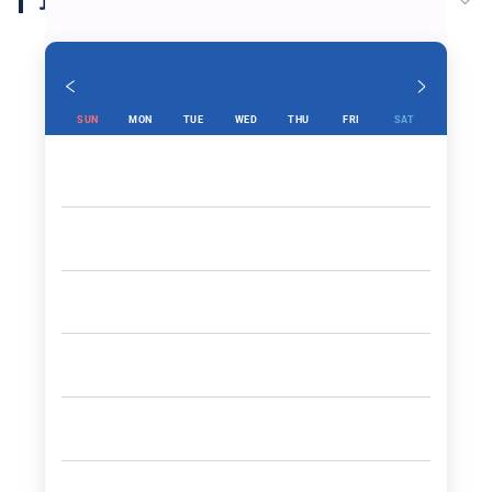
“
ティルタエンプル
”
SUN
MON
TUE
WED
THU
FRI
SAT