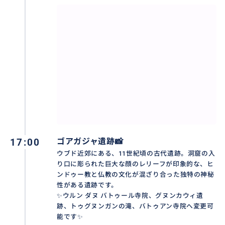
✨ティルタウンプル寺院（世界文化遺産）✨
バリ島中部、タンパシリンに位置するティルタウンプ
ル寺院は、1000年以上の歴史を誇るバリ・ヒンドゥー
教の聖地です。「聖なる泉」を意味する名の通り、境内
17:00
ゴアガジャ遺跡📸
には今も絶え間なく地下水が湧き出る神秘的な源泉が
ウブド近郊にある、11世紀頃の古代遺跡。洞窟の入
あり、2012年には世界文化遺産にも登録されました。
り口に彫られた巨大な顔のレリーフが印象的な、ヒ
ンドゥー教と仏教の文化が混ざり合った独特の神秘
この寺院の最大の魅力は、インドラ神が大地を突いて
性がある遺跡です。
不老不死の水を湧き出させたという伝説が残る、清ら
✨ウルン ダヌ バトゥール寺院、グヌンカウィ遺
かな景観にあります。透明度の高い池の底から砂を巻
跡、トゥグヌンガンの滝、バトゥアン寺院へ変更可
き上げながら水が湧き出す様子は美しく、眺めている
能です✨