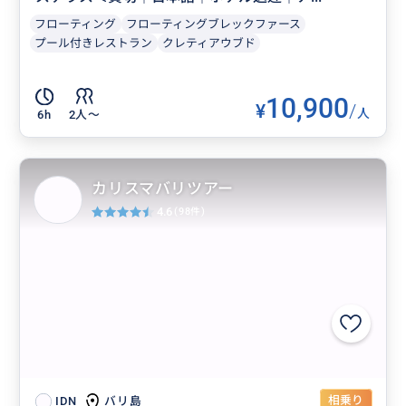
フローティング
フローティングブレックファース
プール付きレストラン
クレティアウブド
10,900
¥
/
人
6h
2人〜
カリスマバリツアー
4.6
(98件)
相乗り
バリ島
IDN