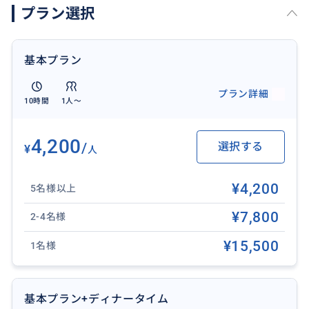
プラン選択
11:00 モンキー フォレスト
野生の猿と巨木に囲まれた神秘の森。信仰と自然が調
和する、神聖なパワースポット
基本プラン
↓
12:00 ウブド王宮
プラン詳細
10時間
1人〜
王族の歴史と気品が漂うウブドのシンボル
↓
12:15 サラスワティ寺院（ウォーターパレス）
4,200
/
選択する
¥
人
蓮の花が咲き誇る池に囲まれた寺院
↓
¥4,200
5名様以上
12:30 ウブド市場
雑貨や伝統工芸品が並ぶマーケット
¥7,800
2-4名様
↓
¥15,500
1名様
13:00 ウブド自由散策（1.5-2時間）
ウブドを自分ペースで散策。ガイドが交渉や撮影をサ
ポートするため、言葉に不安がある方も安心です。
基本プラン+ディナータイム
↓