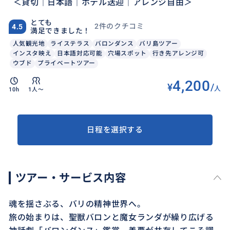
＜貸切｜日本語｜ホテル送迎｜アレンジ自由＞
とても
2件のクチコミ
4.5
満足できました！
人気観光地
ライステラス
バロンダンス
バリ島ツアー
インスタ映え
日本語対応可能
穴場スポット
行き先アレンジ可
ウブド
プライベートツアー
4,200
¥
/
人
10h
1人〜
日程を選択する
ツアー・サービス内容
魂を揺さぶる、バリの精神世界へ。
旅の始まりは、聖獣バロンと魔女ランダが繰り広げる