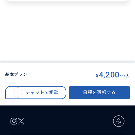
4,200
基本プラン
¥
~/
人
BUYMA TRAVEL
>
バリ島オプショナルツアー
>
満喫‼️バロンダンス＋ウブド観光（市場・王宮・モンキーフォレストetc.）｜
チャットで相談
日程を選択する
名所を効率よく巡る 1日観光＜貸切｜日本語｜ホテル送迎｜アレンジ自由＞