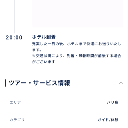
✨モンキーフォレスト✨
ウブドの中心部に広がる「モンキーフォレスト」は、
野生の猿たちが暮らす緑豊かな聖なる森です。一歩足
20:00
ホテル到着
を踏み入れると、樹齢を重ねた巨大なガジュマルの木
充実した一日の後、ホテルまで快適にお送りいたし
ます。
や苔むした石像が立ち並び、まるでおとぎ話の世界の
※交通状況により、到着・帰着時間が前後する場合
ような幻想的な景観が広がります。古くから猿は神の
がございます
使いとして大切に守られており、精巧な石彫が施され
た寺院と深い緑が共鳴する空間には、今も神聖な空気
が漂っています。バリ島の自然と信仰が調和する、神秘
ツアー・サービス情報
的なエネルギーに満ちたパワースポットです。
エリア
バリ島
カテゴリ
ガイド/体験