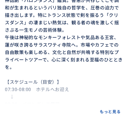
神話劇「バロンダンス」鑑賞。善悪が共存してこそ調
和が生まれるというバリ独自の哲学を、圧巻の迫力で
描き出します。特にトランス状態で剣を振るう「クリ
スダンス」の凄まじい熱気は、観る者の魂を激しく揺
さぶる一生モノの芸術体験。
午後は神秘的なモンキーフォレストや気品ある王宮、
蓮が咲き誇るサラスワティ寺院へ。市場やカフェでの
自由散策も楽しめる、文化と自然が共鳴する特別なプ
ライベートツアーで、心に深く刻まれる至福のひととき
を。
【スケジュール（目安）】
07:30-08:00 ホテルへお迎え
↓
09:30 バロンダンス鑑賞
善悪の戦いを描く聖獣舞踊「バロンダンス」。生演奏
もっと見る
のガムランが響く、迫力満点の神話劇を鑑賞
↓