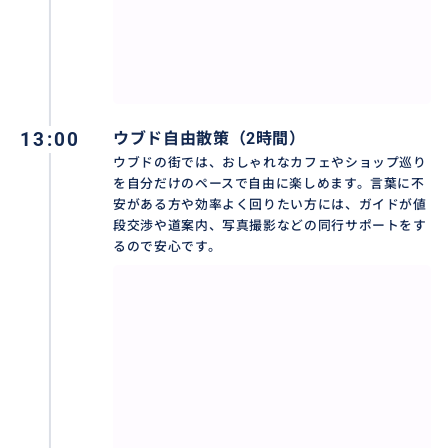
13:00
ウブド自由散策（2時間）
ウブドの街では、おしゃれなカフェやショップ巡り
を自分だけのペースで自由に楽しめます。言葉に不
安がある方や効率よく回りたい方には、ガイドが値
段交渉や道案内、写真撮影などの同行サポートをす
るので安心です。
✨ウブド市場✨
ウブドの中心部に位置する「ウブド市場」は、バリ島
の活気と文化が凝縮されたエネルギッシュなスポット
です。色鮮やかなテキスタイルや精巧な木彫り雑貨、
伝統的なアタバッグなど、バリらしい手仕事のアイテ
ムが所狭しと並び、お土産探しには欠かせません。店
員さんとの笑顔での値段交渉もこの市場ならではの醍