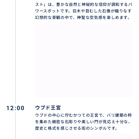
❖ 催行日： 毎日（バリ島の新年「ニュピ」とその前後
スト」は、豊かな自然と神秘的な信仰が調和するパ
を除く）
ワースポットです。巨木や苔むした石像が織りなす
❖ 最少催行人数： 1名様
幻想的な景観の中で、神聖な空気感を楽しめます。
👇その他の人気ツアーはこちらからチェック!
満喫‼️バリ舞踊 レゴンダンス・ケチャダンス・ガムラン
https://travel.buyma.com/service/a020202/ic010101
191226000007/
満喫‼️バロンダンス+キンタマーニ高原+ティルタウンプ
ル寺院+テガラランライステラス
https://travel.buyma.com/service/a020299/ic010101
191214000002/
12:00
ウブド王宮
満喫‼️ウブド市場、ウブド王宮、モンキーフォレスト、
ウブドの中心に佇むかつての王宮で、バリ建築の粋
サラスワティ寺院
を集めた緻密な石彫りや美しい門が見応え十分な、
歴史と格式を感じさせる街のシンボルです。
https://travel.buyma.com/service/a020202/ic010101
250925000007/