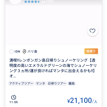
4.6
(98件)
相乗り
バリ島
IDN
満喫‼️レンボンガン島日帰りシュノーケリング【透
明度の高いエメラルドグリーンの海でシュノーケリ
ング３ヵ所/運が良ければマンタに出会えるかも‼】
オ...
アクティブツアー
マンタ
日帰りツアー
離島
21,100
¥
/
人
11.5h