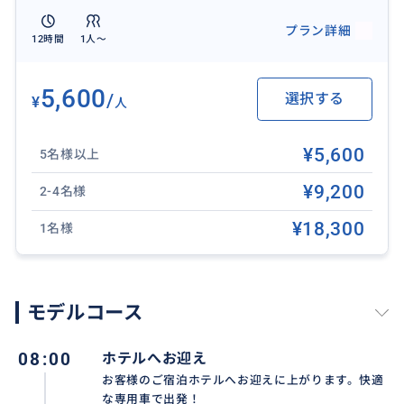
（16:00頃）【ご希望の方のみ】ビッグスイング（巨大
プラン詳細
ブランコ） & ルワックコーヒー園
12時間
1人〜
スリル満点の巨大ブランコ＆世界一高級なコーヒー
↓
5,600
/
選択する
¥
人
20:00 ホテル到着
※交通状況により、到着・帰着時間が前後する場合が
¥5,600
ございます
5名様以上
¥9,200
2-4名様
✨ 効率よく満喫した旅を ✨
お客様のホテルへ往復送迎。
¥18,300
1名様
お迎えホテルとお送りホテルは違ってもOK！また空港
送迎も可能なので、初日、最終日、ホテル移動日を利
用してツアーに参加。貴重な旅の時間を有効活用でき
モデルコース
ます♪
※注意事項をご覧ください
08:00
ホテルへお迎え
お客様のご宿泊ホテルへお迎えに上がります。快適
❖ 所要時間：10時間
な専用車で出発！