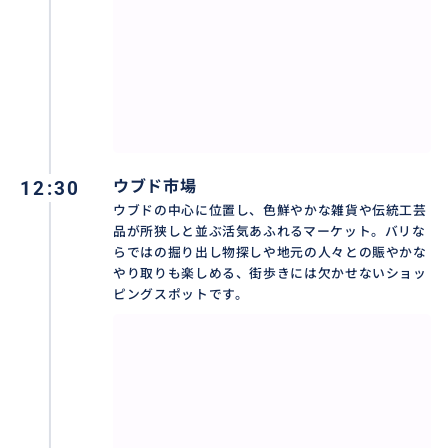
✨バロンダンス✨
バリを代表する伝統舞踊「バロンダンス」は、聖獣バ
ロンと魔女ランダによる「善と悪の終わりなき戦い」
を描いた壮大な神話劇です。煌びやかな衣装を纏った
踊り手たちが、生演奏のガムランが響く中で物語を紡
ぎます。クライマックスで踊り手がトランス状態とな
12:30
ウブド市場
り、自分に短剣（クリス）を突き立てる儀式は、息を
ウブドの中心に位置し、色鮮やかな雑貨や伝統工芸
呑むほどの迫力。単なる芸能を超え、相反する力が共
品が所狭しと並ぶ活気あふれるマーケット。バリな
存して世界が成り立つというバリの精神性を肌で感じ
らではの掘り出し物探しや地元の人々との賑やかな
る、特別な芸術体験です。
やり取りも楽しめる、街歩きには欠かせないショッ
ピングスポットです。
おすすめ