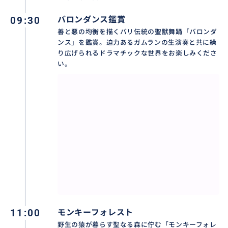
❖ 含まれるもの：日本語ガイド兼ドライバー、専用車
チャーター代（ガソリン代）、ホテル送迎（対象エリ
09:30
バロンダンス鑑賞
ア内）
善と悪の均衡を描くバリ伝統の聖獣舞踊「バロンダ
ンス」を鑑賞。迫力あるガムランの生演奏と共に繰
❖ 含まれないもの：各施設への入場料、アクティビテ
り広げられるドラマチックな世界をお楽しみくださ
ィ代（スイング/ブランコ/舞踊鑑賞料金）、個人的な費
い。
用（お土産、食事代等）、駐車場料金、チップ（目
安：車1台につき500円〜1,000円程度）など
❖ 送迎対象エリア：
バリ島の空港、ヌサドゥア、ベノア、ジンバラン、ク
タ、レギャン、スミニャック、クロボカン、チャング
ー、サヌール、ウブド。
その他の地域はお問い合わせください。
❖ 集合場所：ご宿泊ホテルのロビー（ロビーがない場
合はエントランス）
❖ 歩きやすい靴、寺院用の羽織りもの、カメラ/スマー
トフォン、日焼け止め、虫よけスプレー、飲み水、イ
11:00
モンキーフォレスト
ンドネシアルピア現金があれば便利です。
野生の猿が暮らす聖なる森に佇む「モンキーフォレ