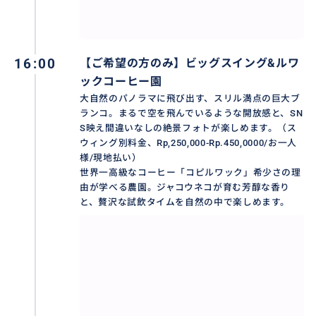
醐味で、現地の人々の温かさに触れることができます。
歩くだけで五感が刺激される、ウブドの日常と観光が
交差する賑やかな聖地です。
16:00
【ご希望の方のみ】ビッグスイング&ルワ
ックコーヒー園
大自然のパノラマに飛び出す、スリル満点の巨大ブ
おすすめ
ランコ。まるで空を飛んでいるような開放感と、SN
S映え間違いなしの絶景フォトが楽しめます。（ス
ウィング別料金、Rp,250,000-Rp.450,0000/お一人
様/現地払い）
世界一高級なコーヒー「コピルワック」希少さの理
由が学べる農園。ジャコウネコが育む芳醇な香り
と、贅沢な試飲タイムを自然の中で楽しめます。