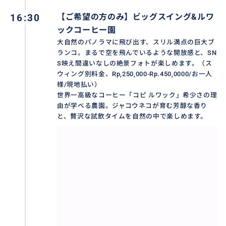
16:30
【ご希望の方のみ】ビッグスイング&ルワ
ックコーヒー園
大自然のパノラマに飛び出す、スリル満点の巨大ブ
ランコ。まるで空を飛んでいるような開放感と、SN
S映え間違いなしの絶景フォトが楽しめます。（ス
ウィング別料金、Rp,250,000-Rp.450,0000/お一人
様/現地払い）
世界一高級なコーヒー「コピ ルワック」希少さの理
由が学べる農園。ジャコウネコが育む芳醇な香り
と、贅沢な試飲タイムを自然の中で楽しめます。
✨ウブド市場✨
ウブドの中心部に位置する「ウブド市場」は、バリ島
の活気と文化が凝縮されたエネルギッシュなスポット
です。色鮮やかなテキスタイルや精巧な木彫り雑貨、