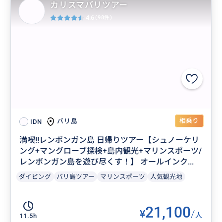
カリスマバリツアー
4.6
(98件)
相乗り
バリ島
IDN
満喫‼️レンボンガン島 日帰りツアー【シュノーケリ
ング+マングローブ探検+島内観光+マリンスポーツ/
レンボンガン島を遊び尽くす！】 オールインク...
ダイビング
バリ島ツアー
マリンスポーツ
人気観光地
21,100
¥
/
人
11.5h