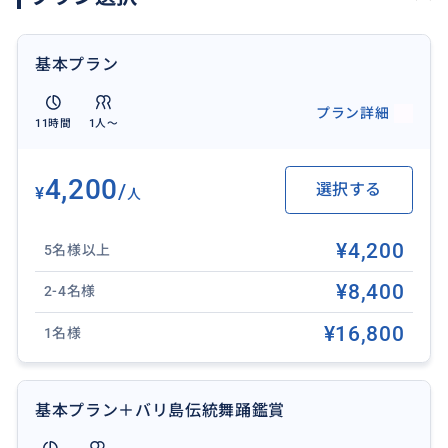
12:45 サラスワティ寺院（ウォーターパレス）
蓮の花が咲き誇る池に囲まれた寺院
基本プラン
↓
13:00 ウブド市場
プラン詳細
11時間
1人〜
雑貨や伝統工芸品が並ぶマーケット
↓
13:30 ウブド自由散策（1.5-2時間）
4,200
/
選択する
¥
人
ウブドを自分ペースで散策。ガイドが交渉や撮影をサ
ポートするため、言葉に不安がある方も安心です。
¥4,200
5名様以上
↓
（16:30頃）【ご希望の方のみ】ビッグスイング（巨大
¥8,400
2-4名様
ブランコ） & ルワックコーヒー園
¥16,800
1名様
スリル満点の巨大ブランコ＆世界一高級なコーヒー
↓
20:00 ホテル到着
基本プラン＋バリ島伝統舞踊鑑賞
※交通状況により、到着・帰着時間が前後する場合が
ございます