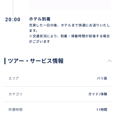
伝統的なアタバッグなど、バリらしい手仕事のアイテ
ムが所狭しと並び、お土産探しには欠かせません。店
員さんとの笑顔での値段交渉もこの市場ならではの醍
20:00
ホテル到着
醐味で、現地の人々の温かさに触れることができます。
充実した一日の後、ホテルまで快適にお送りいたし
歩くだけで五感が刺激される、ウブドの日常と観光が
ます。
交差する賑やかな聖地です。
※交通状況により、到着・帰着時間が前後する場合
がございます
ツアー・サービス情報
エリア
バリ島
カテゴリ
ガイド/体験
所要時間
11時間