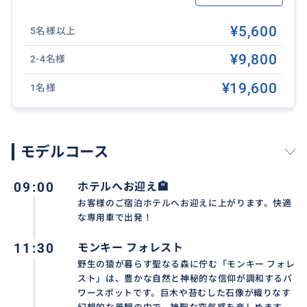
❖ 送迎対象エリア：
バリ島の空港、ヌサドゥア、ベノア、ジンバラン、ク
¥5,600
5名様以上
タ、レギャン、スミニャック、クロボカン、チャング
¥9,800
2-4名様
ー、サヌール、ウブド。
その他の地域はお問い合わせください。
¥19,600
1名様
❖ 集合場所：ご宿泊ホテルのロビー（ロビーがない場
合はエントランス）
❖ 歩きやすい靴、寺院用の羽織りもの、カメラ/スマー
モデルコース
トフォン、日焼け止め、虫よけスプレー、飲み水、イ
ンドネシアルピア現金があれば便利です。
09:00
ホテルへお迎え🏨
❖ 催行日： 毎日（バリ島の新年「ニュピ」とその前後
お客様のご宿泊ホテルへお迎えに上がります。快適
を除く）
な専用車で出発！
❖ 最少催行人数： 1名様
11:30
モンキー フォレスト
👇その他の人気ツアーはこちらからチェック!
野生の猿が暮らす聖なる森に佇む「モンキー フォレ
満喫‼️キンタマーニ+テガラランライステラス+ティルタ
スト」は、豊かな自然と神秘的な信仰が調和するパ
ウンプル+ウブド
ワースポットです。巨木や苔むした石像が織りなす