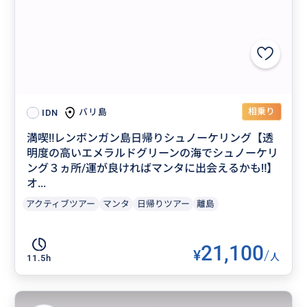
相乗り
バリ島
IDN
満喫‼️レンボンガン島日帰りシュノーケリング【透
明度の高いエメラルドグリーンの海でシュノーケリ
ング３ヵ所/運が良ければマンタに出会えるかも‼】
オ...
アクティブツアー
マンタ
日帰りツアー
離島
21,100
¥
/
人
11.5h