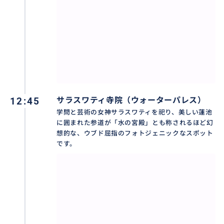
12:45
サラスワティ寺院（ウォーターパレス）
学問と芸術の女神サラスワティを祀り、美しい蓮池
に囲まれた参道が「水の宮殿」とも称されるほど幻
想的な、ウブド屈指のフォトジェニックなスポット
です。
✨モンキーフォレスト✨
ウブドの中心部に広がる「モンキーフォレスト」は、
野生の猿たちが暮らす緑豊かな聖なる森です。一歩足
を踏み入れると、樹齢を重ねた巨大なガジュマルの木
や苔むした石像が立ち並び、まるでおとぎ話の世界の
ような幻想的な景観が広がります。古くから猿は神の