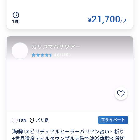
21,700
¥
/
人
13h
カリスマバリツアー
4.6
(98件)
プライベート
バリ島
IDN
満喫‼️スピリチュアルヒーラーバリアン占い・祈り
+世界遺産ティルタウンプル寺院で沐浴体験＜貸切