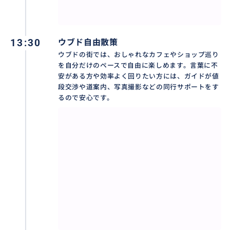
13:30
ウブド自由散策
✨ウブド王宮✨
ウブドの街では、おしゃれなカフェやショップ巡り
ウブドの中心に佇む「ウブド王宮」は、かつての王国
を自分だけのペースで自由に楽しめます。言葉に不
安がある方や効率よく回りたい方には、ガイドが値
の栄華を今に伝える歴史的な建造物です。バリ伝統建
段交渉や道案内、写真撮影などの同行サポートをす
築の粋を集めた精巧な石彫細工や、黄金色に輝く壮麗
るので安心です。
な門は圧巻の美しさで、芸術の村・ウブドの象徴とし
て親しまれています。現在も王家の人々が暮らす神聖
な場所でありながら、一般に公開されており、気品あ
ふれる静寂の世界を堪能できます。バリ島の豊かな歴
史と、受け継がれてきた職人技の極致を間近に感じら
れる特別なスポットです。
おすすめ