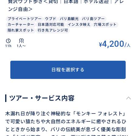
贅沢ウブド歩き＜貸切｜日本語｜ホテル送迎｜アレ
ンジ自由＞
プライベートツアー
ウブド
バリ島観光
バリ島ツアー
カーチャーター
日本語対応可能
インスタ映え
穴場スポット
隠れ家スポット
行き先アレンジ可
4,200
¥
/
人
11h
1人〜
日程を選択する
ツアー・サービス内容
木漏れ日が降り注ぐ神秘的な「モンキー フォレスト」
で可愛い猿たちや大自然のエネルギーに癒やされるひ
とときから始まり、バリの伝統美が息づく優美な彫刻