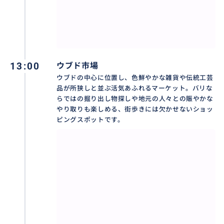
使いとして大切に守られており、精巧な石彫が施され
た寺院と深い緑が共鳴する空間には、今も神聖な空気
が漂っています。バリ島の自然と信仰が調和する、神秘
的なエネルギーに満ちたパワースポットです。
13:00
ウブド市場
ウブドの中心に位置し、色鮮やかな雑貨や伝統工芸
おすすめ
品が所狭しと並ぶ活気あふれるマーケット。バリな
らではの掘り出し物探しや地元の人々との賑やかな
やり取りも楽しめる、街歩きには欠かせないショッ
ピングスポットです。