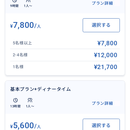
プラン詳細
9時間
1人〜
✨ 効率よく満喫した旅を ✨
お客様のホテルへ往復送迎。
7,800
/
選択する
¥
人
お迎えホテルとお送りホテルは違ってもOK！また空港
送迎も可能なので、初日、最終日、ホテル移動日を利
¥7,800
用してツアーに参加。貴重な旅の時間を有効活用でき
5名様以上
ます♪
¥12,000
2-4名様
※注意事項をご覧ください
¥21,700
1名様
❖ 所要時間：11時間
❖ 含まれるもの：日本語ガイド兼ドライバー、専用車
チャーター代（ガソリン代）、ホテル送迎（対象エリ
基本プラン+ディナータイム
ア内）
❖ 含まれないもの：各施設への入場料、アクティビテ
プラン詳細
13時間
1人〜
ィ代（スイング/ブランコ/舞踊鑑賞料金）、個人的な費
用（お土産、食事代等）、駐車場料金、チップ（目
5,600
/
選択する
安：車1台につき500円〜1,000円程度）など
¥
人