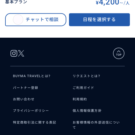
4,200
基本プラン
¥
~/
人
BUYMA TRAVEL
>
バリ島オプショナルツアー
>
満喫‼️ウブド名所巡り/王宮・市場・サラスワティ寺院・モンキーフォレスト/
チャットで相談
日程を選択する
自由散策｜自分たちだけの贅沢ウブド歩き＜貸切｜日本語｜ホテル送迎｜ア
レンジ自由＞
BUYMA TRAVELとは?
リクエストとは?
パートナー登録
ご利用ガイド
お問い合わせ
利用規約
プライバシーポリシー
個人情報保護方針
特定商取引法に関する表記
お客様情報の外部送信につい
て