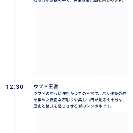
幻想的な景観の中で、神聖な空気感を楽しめます。
https://travel.buyma.com/service/a020202/ic010101
200311000003/
満喫‼️バリ舞踊 レゴンダンス・ケチャダンス・ガムラン
https://travel.buyma.com/service/a020202/ic010101
191226000007/
満喫‼️沐浴体験+ウブド市場、ウブド王宮、モンキーフ
ォレストetc.
https://travel.buyma.com/service/a020299/ic010106
200130000003/
12:30
ウブド王宮
ウブドの中心に佇むかつての王宮で、バリ建築の粋
を集めた緻密な石彫りや美しい門が見応え十分な、
歴史と格式を感じさせる街のシンボルです。
おすすめ