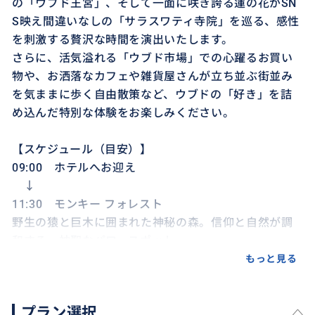
の「ウブド王宮」、そして一面に咲き誇る蓮の花がSN
S映え間違いなしの「サラスワティ寺院」を巡る、感性
を刺激する贅沢な時間を演出いたします。
さらに、活気溢れる「ウブド市場」での心躍るお買い
物や、お洒落なカフェや雑貨屋さんが立ち並ぶ街並み
を気ままに歩く自由散策など、ウブドの「好き」を詰
め込んだ特別な体験をお楽しみください。
【スケジュール（目安）】
09:00 ホテルへお迎え
↓
11:30 モンキー フォレスト
野生の猿と巨木に囲まれた神秘の森。信仰と自然が調
和する、神聖なパワースポット
↓
もっと見る
12:30 ウブド王宮
王族の歴史と気品が漂うウブドのシンボル
プラン選択
↓